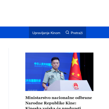
Upravljanje Kinom
Pretraži
Ministarstvo nacionalne odbrane
Narodne Republike Kine:
Kineska vojska će preduzeti