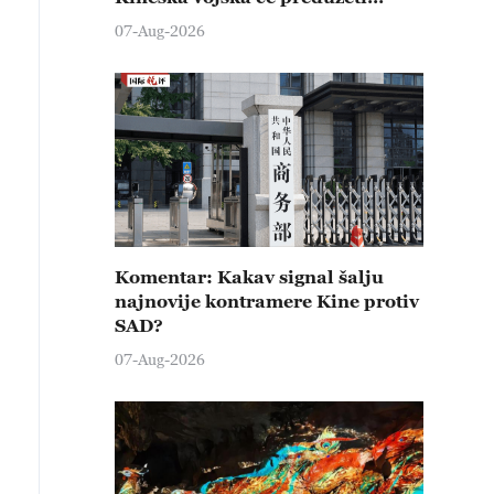
čvrste kontramere protiv svih
07-Aug-2026
provokativnih pokušaja
izazivanja nemira
Komentar: Kakav signal šalju
najnovije kontramere Kine protiv
SAD?
07-Aug-2026