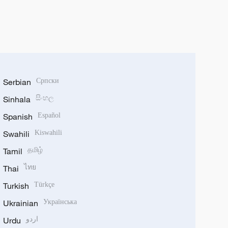
Serbian
Српски
Sinhala
සිංහල
Spanish
Español
Swahili
Kiswahili
Tamil
தமிழ்
Thai
ไทย
Turkish
Türkçe
Ukrainian
Українська
Urdu
اردو