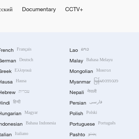
сский
Documentary
CCTV+
French
Français
Lao
ລາວ
German
Deutsch
Malay
Bahasa Melayu
Greek
Ελληνικά
Mongolian
Монгол
Hausa
Hausa
Myanmar
မြန်မာဘာသာ
Hebrew
עברית
Nepali
नेपाली
Hindi
हिन्दी
Persian
فارسی
Hungarian
Magyar
Polish
Polski
Indonesian
Bahasa Indonesia
Portuguese
Português
Italian
Italiano
Pashto
پښتو