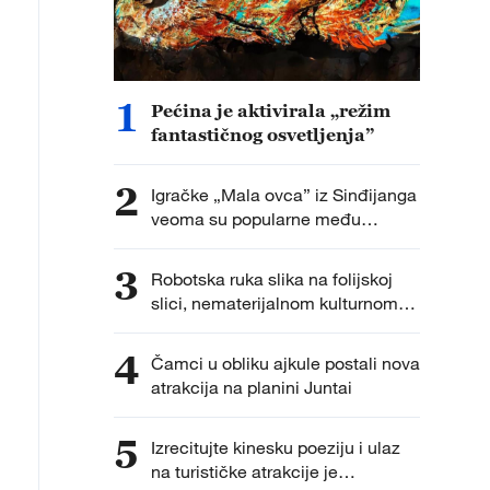
1
Pećina je aktivirala „režim
fantastičnog osvetljenja”
2
Igračke „Mala ovca” iz Sinđijanga
veoma su popularne među
turistima
3
Robotska ruka slika na folijskoj
slici, nematerijalnom kulturnom
nasleđu
4
Čamci u obliku ajkule postali nova
atrakcija na planini Juntai
5
Izrecitujte kinesku poeziju i ulaz
na turističke atrakcije je