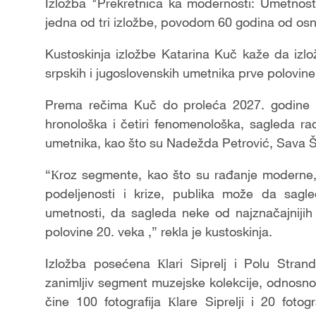
Video
Izložba "Prekretnica ka modernosti: Umetnos
jedna od tri izložbe, povodom 60 godina od os
Kustoskinja izložbe Katarina Kuč kaže da izl
srpskih i jugoslovenskih umetnika prve polovine
Prema rečima Kuč do proleća 2027. godine p
hronološka i četiri fenomenološka, sagleda ra
umetnika, kao što su Nadežda Petrović, Sava Š
“Кroz segmente, kao što su rađanje moderne,
podeljenosti i krize, publika može da sagle
umetnosti, da sagleda neke od najznačajniji
polovine 20. veka ,” rekla je kustoskinja.
Izložba posećena Кlari Siprelj i Polu Stran
zanimljiv segment muzejske kolekcije, odnosno 
čine 100 fotografija Кlare Siprelji i 20 fot