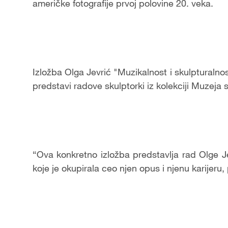
američke fotografije prvoj polovine 20. veka.
I
zložba Olga Jevrić "Muzikalnost i skulpturalnos
predstavi radove skulptorki iz kolekciji Muzeja
“Ova konkretno izložba predstavlja rad Olge J
koje je okupirala ceo njen opus i njenu karijeru,