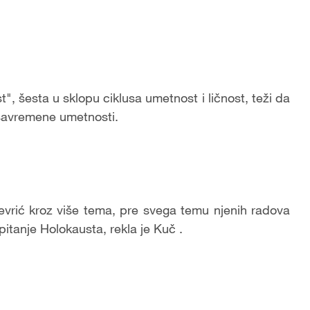
t", šesta u sklopu ciklusa umetnost i ličnost, teži da
 savremene umetnosti.
evrić kroz više tema, pre svega temu njenih radova
 pitanje Holokausta, rekla je Kuč .