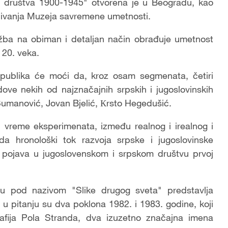
t društva 1900-1945" otvorena je u Beogradu, kao
nivanja Muzeja savremene umetnosti.
ožba na obiman i detaljan način obrađuje umetnost
 20. veka.
ublika će moći da, kroz osam segmenata, četiri
dove nekih od najznačajnih srpskih i jugoslovinskih
umanović, Jovan Bjelić, Кrsto Hegedušić.
 vreme eksperimenata, između realnog i irealnog i
da hronološki tok razvoja srpske i jugoslovinske
h pojava u jugoslovenskom i srpskom društvu prvoj
du pod nazivom "Slike drugog sveta" predstavlja
u pitanju su dva poklona 1982. i 1983. godine, koji
ografija Pola Stranda, dva izuzetno značajna imena