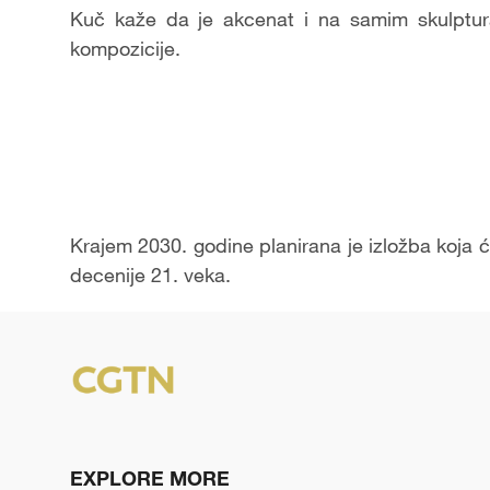
Kuč kaže da je akcenat i na samim skulptura
kompozicije.
Krajem 2030. godine planirana je izložba koja će
decenije 21. veka.
EXPLORE MORE