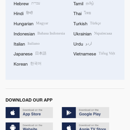
עברית
தமிழ்
Hebrew
Tamil
हिन्दी
ไทย
Hindi
Thai
Magyar
Türkçe
Hungarian
Turkish
Bahasa Indonesia
Українська
Indonesian
Ukrainian
Italiano
اردو
Italian
Urdu
日本語
Tiếng Việt
Japanese
Vietnamese
한국어
Korean
DOWNLOAD OUR APP