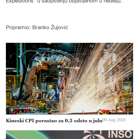
Expeditions” u saopštenju objavljenom u nedelju.
Pripremio: Branko Žujović
09-Aug-2026
Kineski CPI porastao za 0,5 odsto u julu