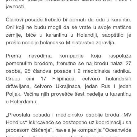
javnosti.
Članovi posade trebalo bi odmah da odu u karantin.
Oni koji ne budu mogli da se vrate u svoje matične
zemlje, biće u karantinu u Holandiji, saopštilo je
prošle nedelje holandsko Ministarstvo zdravlja.
Prema navodima kompanije koja raspolaže
pomenutim brodom, trenutno se na brodu nalazi 27
osoba, 25 članova posade i 2 medicinska radnika.
Grupu čini 17 Filipinaca, četvoro holandskih
državljana, četvoro Ukrajinaca, jedan Rus i jedan
Poljak. Većina njih provešće šest nedelja u karantinu
u Roterdamu.
„Preostala posada i medicinsko osoblje broda „MV
Hondius“ iskrcavaće se postepeno uz koordinaciju sa
procesom čišćenja“, navela je kompanija “Oceanwide