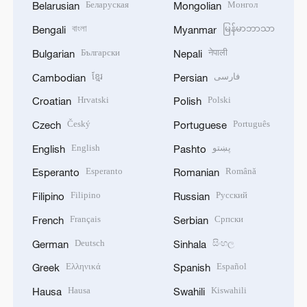
Беларуская
Монгол
Belarusian
Mongolian
বাংলা
မြန်မာဘာသာ
Bengali
Myanmar
Български
नेपाली
Bulgarian
Nepali
ខ្មែរ
فارسی
Cambodian
Persian
Hrvatski
Polski
Croatian
Polish
Český
Português
Czech
Portuguese
English
پښتو
English
Pashto
Esperanto
Română
Esperanto
Romanian
Filipino
Русский
Filipino
Russian
Français
Српски
French
Serbian
Deutsch
සිංහල
German
Sinhala
Ελληνικά
Español
Greek
Spanish
Hausa
Kiswahili
Hausa
Swahili