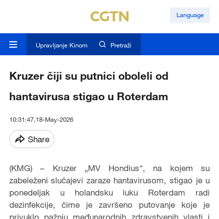
Language
Upravljanje Kinom
Pretraži
Kruzer čiji su putnici oboleli od
hantavirusa stigao u Roterdam
10:31:47,18-May-2026
Share
(KMG) – Kruzer „MV Hondius“, na kojem su
zabeleženi slučajevi zaraze hantavirusom, stigao je u
ponedeljak u holandsku luku Roterdam radi
dezinfekcije, čime je završeno putovanje koje je
privuklo pažnju međunarodnih zdravstvenih vlasti i