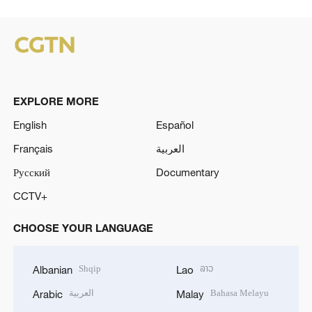
EXPLORE MORE
English
Español
Français
العربية
Русский
Documentary
CCTV+
CHOOSE YOUR LANGUAGE
Shqip
ລາວ
Albanian
Lao
العربية
Bahasa Melayu
Arabic
Malay