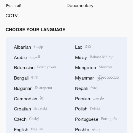
Русский
Documentary
CCTV+
CHOOSE YOUR LANGUAGE
Shqip
ລາວ
Albanian
Lao
العربية
Bahasa Melayu
Arabic
Malay
Беларуская
Монгол
Belarusian
Mongolian
বাংলা
မြန်မာဘာသာ
Bengali
Myanmar
Български
नेपाली
Bulgarian
Nepali
ខ្មែរ
فارسی
Cambodian
Persian
Hrvatski
Polski
Croatian
Polish
Český
Português
Czech
Portuguese
English
پښتو
English
Pashto