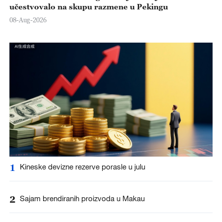
učestvovalo na skupu razmene u Pekingu
08-Aug-2026
1
Kineske devizne rezerve porasle u julu
2
Sajam brendiranih proizvoda u Makau