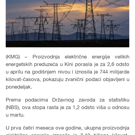
(KMG) – Proizvodnja električne energije velikih
energetskih preduzeća u Kini porasla je za 2,6 odsto
u aprilu na godišnjem nivou i iznosila je 744 milijarde
kilovat-časova, pokazuju zvanični podaci objavljeni u
ponedeljak.
Prema podacima Državnog zavoda za statistiku
(NBS), ova stopa rasta je za 1,2 odsto viša u odnosu
u martu.
U prva četiri meseca ove godine, ukupna proizvodnja