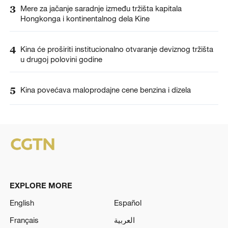
3
Mere za jačanje saradnje između tržišta kapitala
Hongkonga i kontinentalnog dela Kine
4
Kina će proširiti institucionalno otvaranje deviznog tržišta
u drugoj polovini godine
5
Kina povećava maloprodajne cene benzina i dizela
EXPLORE MORE
English
Español
Français
العربية