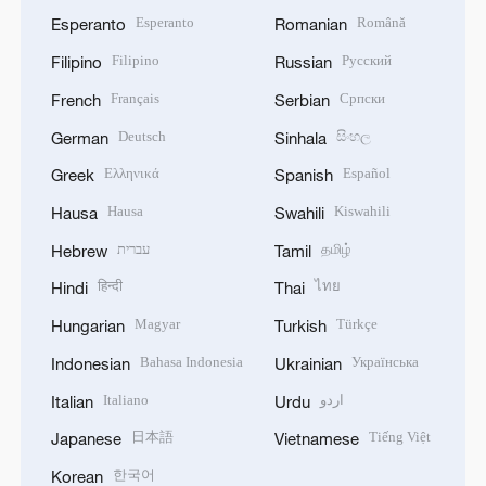
Esperanto
Română
Esperanto
Romanian
Filipino
Русский
Filipino
Russian
Français
Српски
French
Serbian
Deutsch
සිංහල
German
Sinhala
Ελληνικά
Español
Greek
Spanish
Hausa
Kiswahili
Hausa
Swahili
עברית
தமிழ்
Hebrew
Tamil
हिन्दी
ไทย
Hindi
Thai
Magyar
Türkçe
Hungarian
Turkish
Bahasa Indonesia
Українська
Indonesian
Ukrainian
Italiano
اردو
Italian
Urdu
日本語
Tiếng Việt
Japanese
Vietnamese
한국어
Korean