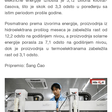
električne energije iznosila je 3,12 biliona kilovat-
časova, što je skok od 3,3 odsto u poređenju sa
istim periodom prošle godine.
Posmatrano prema izvorima energije, proizvodnja iz
hidroelektrana prošlog meseca je zabeležila rast od
12,2 odsto na godišnjem nivou, a proizvodnja solarne
energije porasla za 7,1 odsto na godišnjem nivou,
dok je proizvodnja u termoelektranama zabeležila
rast od 3,1 odsto.
Pripremio: Šang Čao