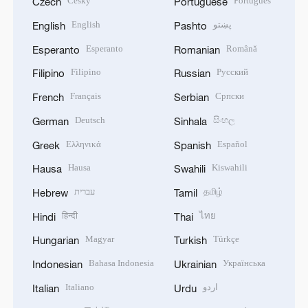
Český
Português
Czech
Portuguese
English
پښتو
English
Pashto
Esperanto
Română
Esperanto
Romanian
Filipino
Русский
Filipino
Russian
Français
Српски
French
Serbian
Deutsch
සිංහල
German
Sinhala
Ελληνικά
Español
Greek
Spanish
Hausa
Kiswahili
Hausa
Swahili
עברית
தமிழ்
Hebrew
Tamil
हिन्दी
ไทย
Hindi
Thai
Magyar
Türkçe
Hungarian
Turkish
Bahasa Indonesia
Українська
Indonesian
Ukrainian
Italiano
اردو
Italian
Urdu