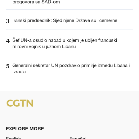
pregovora sa SAD-om
3
Iranski predsednik: Sjedinjene Države su licemerne
4
Šef UN-a osudio napad u kojem je ubijen francuski
mirovni vojnik u južnom Libanu
5
Generalni sekretar UN pozdravio primirje između Libana i
Izraela
EXPLORE MORE
English
Español