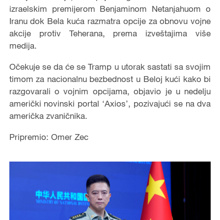
izraelskim premijerom Benjaminom Netanjahuom o
Iranu dok Bela kuća razmatra opcije za obnovu vojne
akcije protiv Teherana, prema izveštajima više
medija.
Očekuje se da će se Tramp u utorak sastati sa svojim
timom za nacionalnu bezbednost u Beloj kući kako bi
razgovarali o vojnim opcijama, objavio je u nedelju
američki novinski portal ‘Axios’, pozivajući se na dva
američka zvaničnika.
Pripremio: Omer Zec