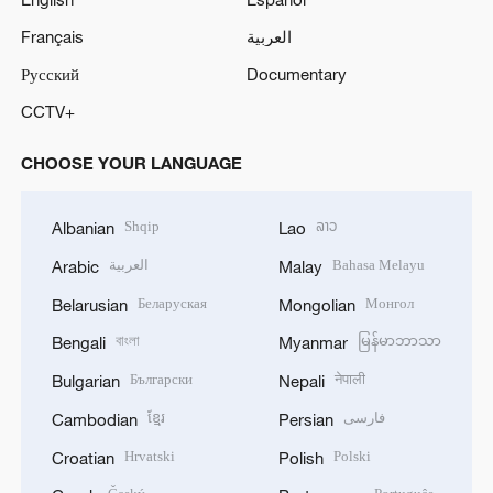
Français
العربية
Русский
Documentary
CCTV+
CHOOSE YOUR LANGUAGE
Shqip
ລາວ
Albanian
Lao
العربية
Bahasa Melayu
Arabic
Malay
Беларуская
Монгол
Belarusian
Mongolian
বাংলা
မြန်မာဘာသာ
Bengali
Myanmar
Български
नेपाली
Bulgarian
Nepali
ខ្មែរ
فارسی
Cambodian
Persian
Hrvatski
Polski
Croatian
Polish