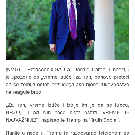
(KMG) -- Predsednik SAD-a, Donald Tramp, u nedelju
je upozorio da „vreme ističe“ za Iran, ponovo preteći
da će zemlja ostati bez ičega ako njeno rukovodstvo
ne reaguje brzo.
„Za Iran, vreme ističe i bolje im je da se kreću,
BRZO, ili od njih neće ništa ostati. VREME JE
NAJVAŽNIJE!“, napisao je Tramp na ‘Truth Social’.
Ranije u nedelju, Tramp je razgovarao telefonom sa