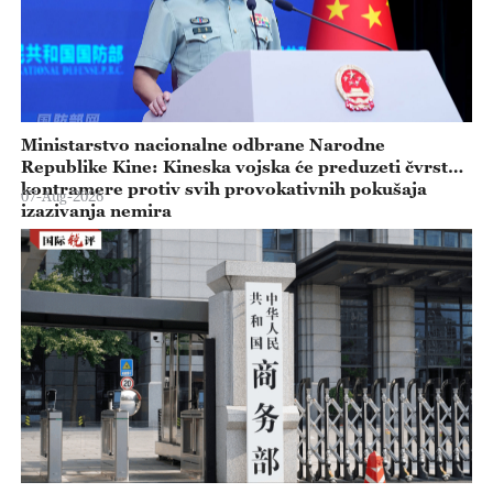
Ministarstvo nacionalne odbrane Narodne
Republike Kine: Kineska vojska će preduzeti čvrste
kontramere protiv svih provokativnih pokušaja
07-Aug-2026
izazivanja nemira