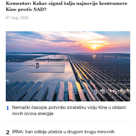
Komentar: Kakav signal šalju najnovije kontramere
Kine protiv SAD?
07-Aug-2026
1
Nemački časopis potvrdio stratešku viziju Kine u oblasti
novih izvora energije
2
IRNA: Iran odbija učešće u drugom krugu mirovnih