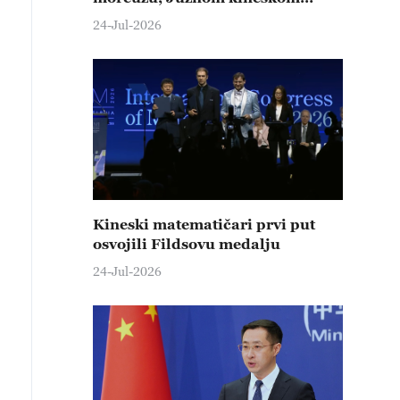
moru i takozvanoj „kineskoj
24-Jul-2026
pretnji“
Kineski matematičari prvi put
osvojili Fildsovu medalju
24-Jul-2026