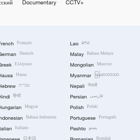
сский
Documentary
CCTV+
French
Français
Lao
ລາວ
German
Deutsch
Malay
Bahasa Melayu
Greek
Ελληνικά
Mongolian
Монгол
Hausa
Hausa
Myanmar
မြန်မာဘာသာ
Hebrew
עברית
Nepali
नेपाली
Hindi
हिन्दी
Persian
فارسی
Hungarian
Magyar
Polish
Polski
Indonesian
Bahasa Indonesia
Portuguese
Português
Italian
Italiano
Pashto
پښتو
Japanese
日本語
Romanian
Română