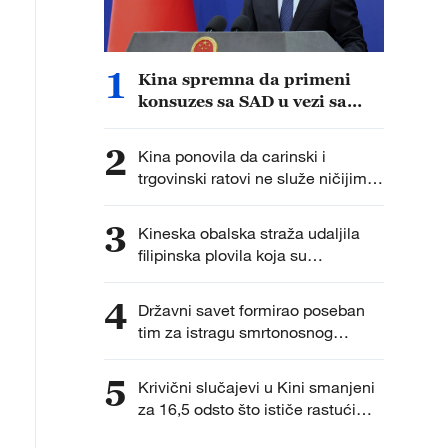
1
Kina spremna da primeni
konsuzes sa SAD u vezi sa
veštačkom inteligencijom
2
Kina ponovila da carinski i
trgovinski ratovi ne služe ničijim
interesima
3
Kineska obalska straža udaljila
filipinska plovila koja su
nezakonito bila ušla u vode oko
kineskog grebena Huangjan Dao
4
Državni savet formirao poseban
tim za istragu smrtonosnog
pucanja rezervoara na jugu Kine
5
Krivični slučajevi u Kini smanjeni
za 16,5 odsto što ističe rastući
„kineski osećaj sigurnosti“