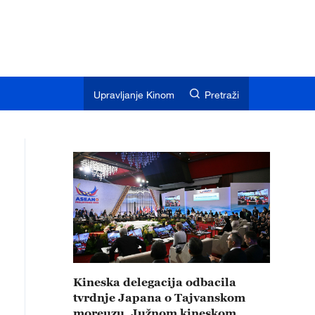
Upravljanje Kinom
Pretraži
Kineska delegacija odbacila
tvrdnje Japana o Tajvanskom
moreuzu, Južnom kineskom