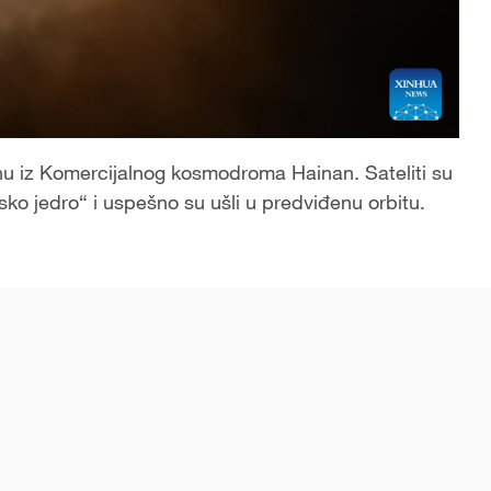
nu iz Komercijalnog kosmodroma Hainan. Sateliti su
ko jedro“ i uspešno su ušli u predviđenu orbitu.