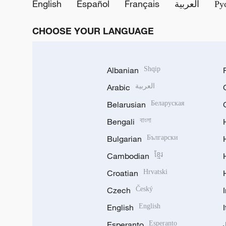
English
Español
Français
العربية
Ру
CHOOSE YOUR LANGUAGE
Albanian
Shqip
Arabic
العربية
Belarusian
Беларуская
Bengali
বাংলা
Bulgarian
Български
Cambodian
ខ្មែរ
Croatian
Hrvatski
Czech
Český
English
English
Esperanto
Esperanto