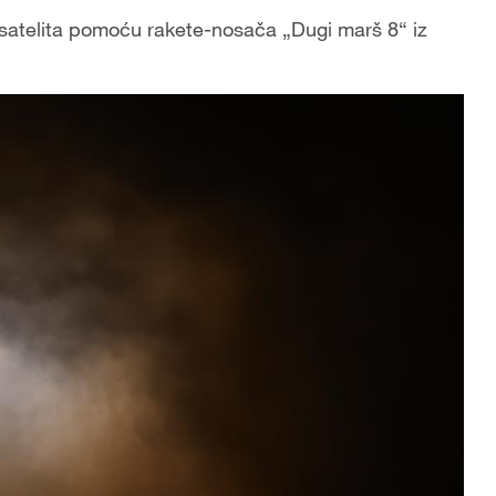
 satelita pomoću rakete-nosača „Dugi marš 8“ iz