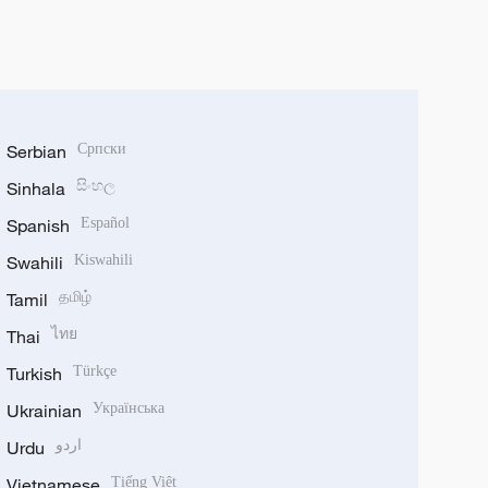
Serbian
Српски
Sinhala
සිංහල
Spanish
Español
Swahili
Kiswahili
Tamil
தமிழ்
Thai
ไทย
Turkish
Türkçe
Ukrainian
Українська
Urdu
اردو
Vietnamese
Tiếng Việt