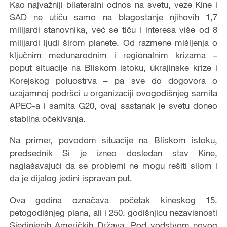
Kao najvažniji bilateralni odnos na svetu, veze Kine i
SAD ne utiču samo na blagostanje njihovih 1,7
milijardi stanovnika, već se tiču i interesa više od 8
milijardi ljudi širom planete. Od razmene mišljenja o
ključnim međunarodnim i regionalnim krizama –
poput situacije na Bliskom istoku, ukrajinske krize i
Korejskog poluostrva – pa sve do dogovora o
uzajamnoj podršci u organizaciji ovogodišnjeg samita
APEC-a i samita G20, ovaj sastanak je svetu doneo
stabilna očekivanja.
Na primer, povodom situacije na Bliskom istoku,
predsednik Si je izneo dosledan stav Kine,
naglašavajući da se problemi ne mogu rešiti silom i
da je dijalog jedini ispravan put.
Ova godina označava početak kineskog 15.
petogodišnjeg plana, ali i 250. godišnjicu nezavisnosti
Sjedinjenih Američkih Država. Pod vođstvom novog