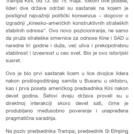
Trampa Kini, od 13. do 15. maja. Tokom ove posete,
lideri dve države održali su sastanak na kojem je
postignut najvažniji politički konsenzus – dogovor o
izgradnji „kinesko-američkih konstruktivnih strateških
stabilnih odnosa“. Ovo novo pozicioniranje, ne samo
da pruža strateške smernice za odnose Kine i SAD u
naredne tri godine i duže, već uliva i prekopotrebnu
stabilnost i izvesnost u ceo svet. Bio je ovo istorijski
susret.
Ovo je bio prvi sastanak licem u lice dvojice lidera
nakon prošlogodišnjeg samita u Busanu u oktobru,
kao i prva poseta američkog predsednika Kini nakon
devet godina. Šefovi dveju država proveli su u
direktnoj interakciji skoro devet sati, čime je
produbljeno međusobno poverenje i unapređena
pragmatična saradnja.
Na poziv predsednika Trampa, predsednik Si Đinping