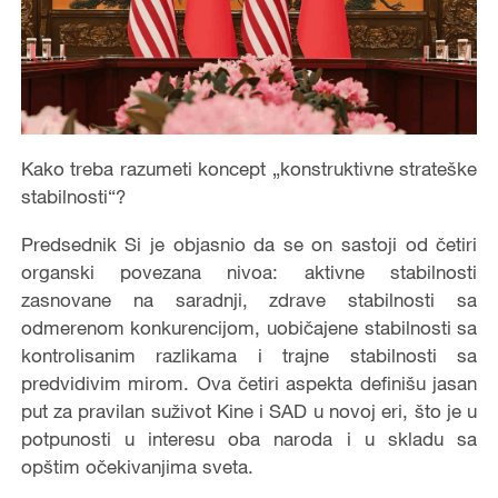
Kako treba razumeti koncept „konstruktivne strateške
stabilnosti“?
Predsednik Si je objasnio da se on sastoji od četiri
organski povezana nivoa: aktivne stabilnosti
zasnovane na saradnji, zdrave stabilnosti sa
odmerenom konkurencijom, uobičajene stabilnosti sa
kontrolisanim razlikama i trajne stabilnosti sa
predvidivim mirom. Ova četiri aspekta definišu jasan
put za pravilan suživot Kine i SAD u novoj eri, što je u
potpunosti u interesu oba naroda i u skladu sa
opštim očekivanjima sveta.