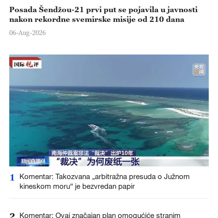
Posada Šendžou-21 prvi put se pojavila u javnosti
nakon rekordne svemirske misije od 210 dana
06-Aug-2026
1
Komentar: Takozvana „arbitražna presuda o Južnom
kineskom moru“ je bezvredan papir
2
Komentar: Ovaj značajan plan omogućiće stranim