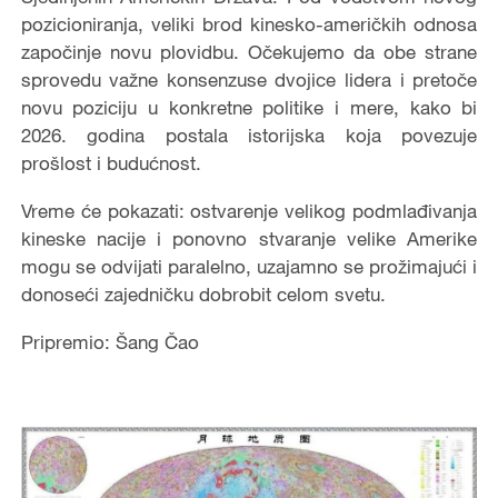
pozicioniranja, veliki brod kinesko-američkih odnosa
započinje novu plovidbu. Očekujemo da obe strane
sprovedu važne konsenzuse dvojice lidera i pretoče
novu poziciju u konkretne politike i mere, kako bi
2026. godina postala istorijska koja povezuje
prošlost i budućnost.
Vreme će pokazati: ostvarenje velikog podmlađivanja
kineske nacije i ponovno stvaranje velike Amerike
mogu se odvijati paralelno, uzajamno se prožimajući i
donoseći zajedničku dobrobit celom svetu.
Pripremio: Šang Čao