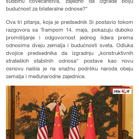
sudbinu čovečanstva, zajedno da izgrade bolju
budućnost za bilateralne odnose?“
Ova tri pitanja, koja je predsednik Si postavio tokom
razgovora sa Trampom 14. maja, pokazuju duboko
promišljanje i odgovornost jednog lidera prema
odnosima dveju zemalja i budućnosti sveta. Odluka
dvojice predsednika da izgradnju „konstruktivnih
strateških stabilnih odnosa“ postave kao novu
osnovu naišla je na snažnu podršku naroda obeju
zemalja i međunarodne zajednice.