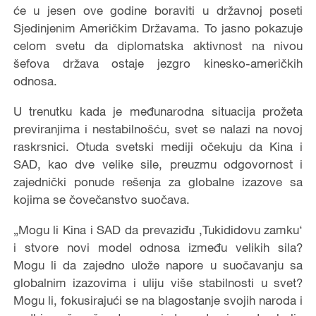
će u jesen ove godine boraviti u državnoj poseti
Sjedinjenim Američkim Državama. To jasno pokazuje
celom svetu da diplomatska aktivnost na nivou
šefova država ostaje jezgro kinesko-američkih
odnosa.
U trenutku kada je međunarodna situacija prožeta
previranjima i nestabilnošću, svet se nalazi na novoj
raskrsnici. Otuda svetski mediji očekuju da Kina i
SAD, kao dve velike sile, preuzmu odgovornost i
zajednički ponude rešenja za globalne izazove sa
kojima se čovečanstvo suočava.
„Mogu li Kina i SAD da prevaziđu ‚Tukididovu zamku‘
i stvore novi model odnosa između velikih sila?
Mogu li da zajedno ulože napore u suočavanju sa
globalnim izazovima i uliju više stabilnosti u svet?
Mogu li, fokusirajući se na blagostanje svojih naroda i