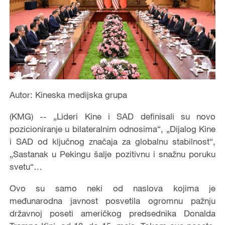
Autor: Kineska medijska grupa
(KMG) -- „Lideri Kine i SAD definisali su novo
pozicioniranje u bilateralnim odnosima“, „Dijalog Kine
i SAD od ključnog značaja za globalnu stabilnost“,
„Sastanak u Pekingu šalje pozitivnu i snažnu poruku
svetu“…
Ovo su samo neki od naslova kojima je
međunarodna javnost posvetila ogromnu pažnju
državnoj poseti američkog predsednika Donalda