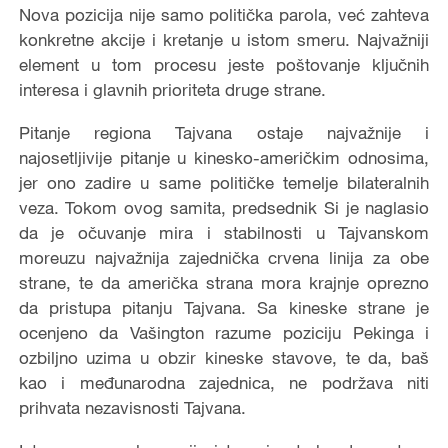
Nova pozicija nije samo politička parola, već zahteva
konkretne akcije i kretanje u istom smeru. Najvažniji
element u tom procesu jeste poštovanje ključnih
interesa i glavnih prioriteta druge strane.
Pitanje regiona Tajvana ostaje najvažnije i
najosetljivije pitanje u kinesko-američkim odnosima,
jer ono zadire u same političke temelje bilateralnih
veza. Tokom ovog samita, predsednik Si je naglasio
da je očuvanje mira i stabilnosti u Tajvanskom
moreuzu najvažnija zajednička crvena linija za obe
strane, te da američka strana mora krajnje oprezno
da pristupa pitanju Tajvana. Sa kineske strane je
ocenjeno da Vašington razume poziciju Pekinga i
ozbiljno uzima u obzir kineske stavove, te da, baš
kao i međunarodna zajednica, ne podržava niti
prihvata nezavisnosti Tajvana.