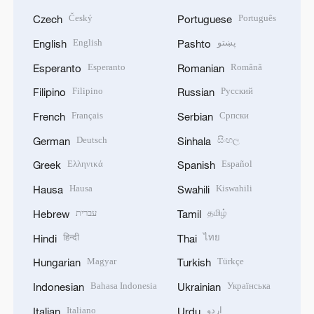
Český
Português
Czech
Portuguese
English
پښتو
English
Pashto
Esperanto
Română
Esperanto
Romanian
Filipino
Русский
Filipino
Russian
Français
Српски
French
Serbian
Deutsch
සිංහල
German
Sinhala
Ελληνικά
Español
Greek
Spanish
Hausa
Kiswahili
Hausa
Swahili
עברית
தமிழ்
Hebrew
Tamil
हिन्दी
ไทย
Hindi
Thai
Magyar
Türkçe
Hungarian
Turkish
Bahasa Indonesia
Українська
Indonesian
Ukrainian
Italiano
اردو
Italian
Urdu