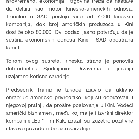
Istovremeno, ekonomija i trgovina treba da nastave
da deluju kao motor kinesko-američkih odnosa.
Trenutno u SAD posluje više od 7.000 kineskih
kompanija, dok broj američkih preduzeća u Kini
dostiže oko 80.000. Ovi podaci jasno potvrđuju da je
suština ekonomskih odnosa Kine i SAD obostrana
korist.
Tokom ovog susreta, kineska strana je ponovila
dobrodošlicu Sjedinjenim Državama u jačanju
uzajamno korisne saradnje.
Predsednik Tramp je takođe izjavio da aktivno
ohrabruje američke privrednike, koji su doputovali u
njegovoj pratnji, da prošire poslovanje u Kini. Vodeći
američki biznismeni, među kojima je i izvršni direktor
kompanije „Epl“ Tim Kuk, izrazili su izuzetno pozitivne
stavove povodom buduće saradnje.