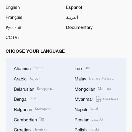
English
Español
Français
العربية
Русский
Documentary
CCTV+
CHOOSE YOUR LANGUAGE
Shqip
ລາວ
Albanian
Lao
العربية
Bahasa Melayu
Arabic
Malay
Беларуская
Монгол
Belarusian
Mongolian
বাংলা
မြန်မာဘာသာ
Bengali
Myanmar
Български
नेपाली
Bulgarian
Nepali
ខ្មែរ
فارسی
Cambodian
Persian
Hrvatski
Polski
Croatian
Polish