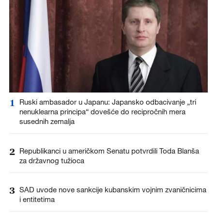
1
Ruski ambasador u Japanu: Japansko odbacivanje „tri
nenuklearna principa“ dovešće do recipročnih mera
susednih zemalja
2
Republikanci u američkom Senatu potvrdili Toda Blanša
za državnog tužioca
3
SAD uvode nove sankcije kubanskim vojnim zvaničnicima
i entitetima