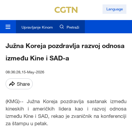
Language
Upravljanje Kinom
Pretraži
Južna Koreja pozdravlja razvoj odnosa
između Kine i SAD-a
08:36:28,15-May-2026
Share
(KMG)-- Južna Koreja pozdravlja sastanak između
kineskih i američkih lidera kao i razvoj odnosa
između Kine i SAD, rekao je zvaničnik na konferenciji
za štampu u petak.