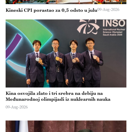
09-Aug-2026
Kineski CPI porastao za 0,5 odsto u julu
Kina osvojila zlato i tri srebra na debiju na
Međunarodnoj olimpijadi iz nuklearnih nauka
09-Aug-2026