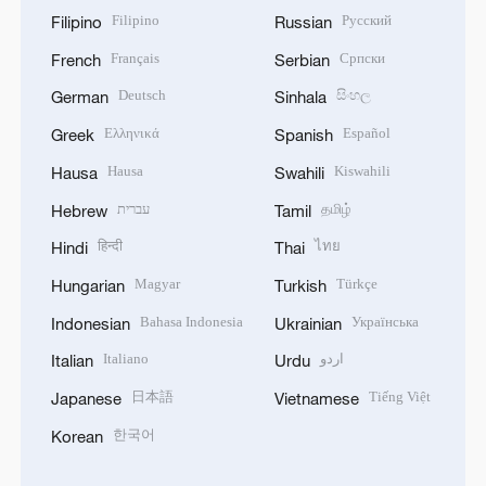
Filipino
Русский
Filipino
Russian
Français
Српски
French
Serbian
Deutsch
සිංහල
German
Sinhala
Ελληνικά
Español
Greek
Spanish
Hausa
Kiswahili
Hausa
Swahili
עברית
தமிழ்
Hebrew
Tamil
हिन्दी
ไทย
Hindi
Thai
Magyar
Türkçe
Hungarian
Turkish
Bahasa Indonesia
Українська
Indonesian
Ukrainian
Italiano
اردو
Italian
Urdu
日本語
Tiếng Việt
Japanese
Vietnamese
한국어
Korean