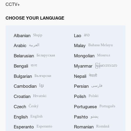
CCTV+
CHOOSE YOUR LANGUAGE
Shqip
ລາວ
Albanian
Lao
العربية
Bahasa Melayu
Arabic
Malay
Беларуская
Монгол
Belarusian
Mongolian
বাংলা
မြန်မာဘာသာ
Bengali
Myanmar
Български
नेपाली
Bulgarian
Nepali
ខ្មែរ
فارسی
Cambodian
Persian
Hrvatski
Polski
Croatian
Polish
Český
Português
Czech
Portuguese
English
پښتو
English
Pashto
Esperanto
Română
Esperanto
Romanian