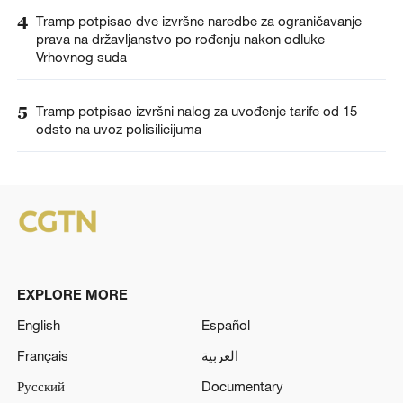
4
Tramp potpisao dve izvršne naredbe za ograničavanje
prava na državljanstvo po rođenju nakon odluke
Vrhovnog suda
5
Tramp potpisao izvršni nalog za uvođenje tarife od 15
odsto na uvoz polisilicijuma
EXPLORE MORE
English
Español
Français
العربية
Русский
Documentary