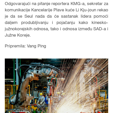
Odgovarajući na pitanje reportera KMG-a, sekretar za
komunikacije Kancelarije Plave kuće Li Kju-joun rekao
je da se Seul nada da će sastanak lidera pomoći
daljem produbljivanju i pojačanju kako kinesko-
južnokorejskih odnosa, tako i odnosa između SAD-a i
Južne Koreje.
Pripremila: Vang Ping