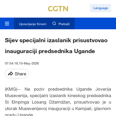
Language
Upravljanje Kinom
Pretraži
Sijev specijalni izaslanik prisustvovao
inauguraciji predsednika Ugande
07:54:19,15-May-2026
Share
(KMG)-- Na poziv predsednika Ugande Joverija
Musevenija, specijalni izaslanik kineskog predsednika
Si Đinpinga Losang Džamdžan, prisustvovao je u
utorak Musevenijevoj inauguraciji u Kampali, glavnom
gradu Ugande.