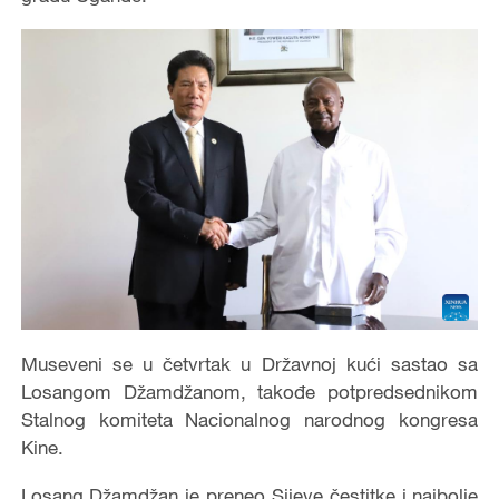
Museveni se u četvrtak u Državnoj kući sastao sa
Losangom Džamdžanom, takođe potpredsednikom
Stalnog komiteta Nacionalnog narodnog kongresa
Kine.
Losang Džamdžan je preneo Sijeve čestitke i najbolje