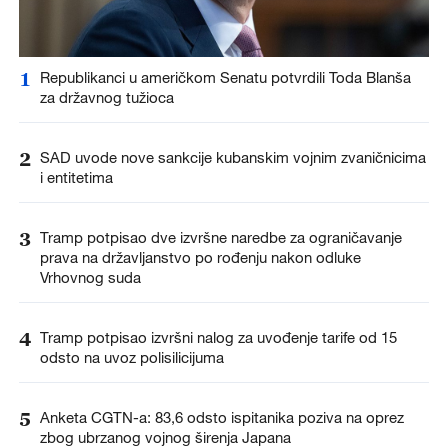
1
Republikanci u američkom Senatu potvrdili Toda Blanša
za državnog tužioca
2
SAD uvode nove sankcije kubanskim vojnim zvaničnicima
i entitetima
3
Tramp potpisao dve izvršne naredbe za ograničavanje
prava na državljanstvo po rođenju nakon odluke
Vrhovnog suda
4
Tramp potpisao izvršni nalog za uvođenje tarife od 15
odsto na uvoz polisilicijuma
5
Anketa CGTN-a: 83,6 odsto ispitanika poziva na oprez
zbog ubrzanog vojnog širenja Japana