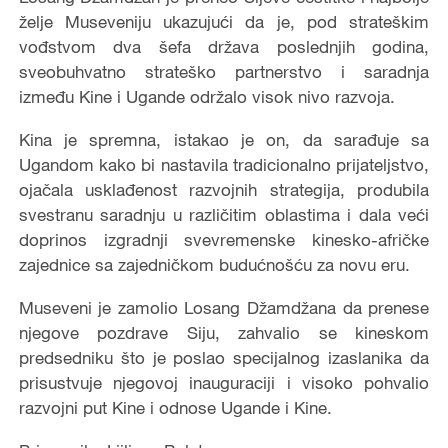
želje Museveniju ukazujući da je, pod strateškim
vođstvom dva šefa država poslednjih godina,
sveobuhvatno strateško partnerstvo i saradnja
između Kine i Ugande održalo visok nivo razvoja.
Kina je spremna, istakao je on, da sarađuje sa
Ugandom kako bi nastavila tradicionalno prijateljstvo,
ojačala usklađenost razvojnih strategija, produbila
svestranu saradnju u različitim oblastima i dala veći
doprinos izgradnji svevremenske kinesko-afričke
zajednice sa zajedničkom budućnošću za novu eru.
Museveni je zamolio Losang Džamdžana da prenese
njegove pozdrave Siju, zahvalio se kineskom
predsedniku što je poslao specijalnog izaslanika da
prisustvuje njegovoj inauguraciji i visoko pohvalio
razvojni put Kine i odnose Ugande i Kine.