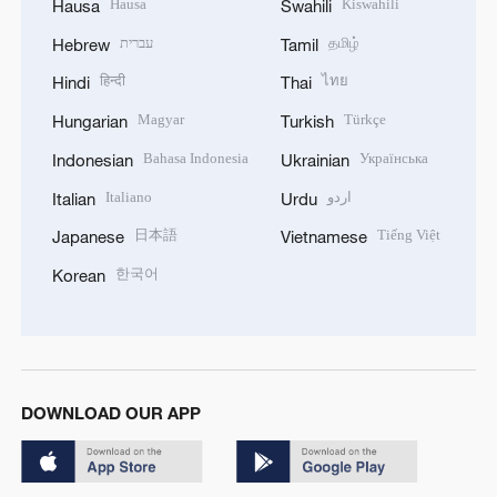
Hausa
Kiswahili
Hausa
Swahili
עברית
தமிழ்
Hebrew
Tamil
हिन्दी
ไทย
Hindi
Thai
Magyar
Türkçe
Hungarian
Turkish
Bahasa Indonesia
Українська
Indonesian
Ukrainian
Italiano
اردو
Italian
Urdu
日本語
Tiếng Việt
Japanese
Vietnamese
한국어
Korean
DOWNLOAD OUR APP