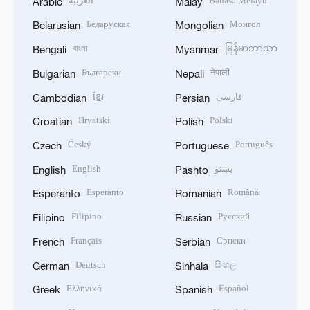
العربية
Bahasa Melayu
Arabic
Malay
Беларуская
Монгол
Belarusian
Mongolian
বাংলা
မြန်မာဘာသာ
Bengali
Myanmar
Български
नेपाली
Bulgarian
Nepali
ខ្មែរ
فارسی
Cambodian
Persian
Hrvatski
Polski
Croatian
Polish
Český
Português
Czech
Portuguese
English
پښتو
English
Pashto
Esperanto
Română
Esperanto
Romanian
Filipino
Русский
Filipino
Russian
Français
Српски
French
Serbian
Deutsch
සිංහල
German
Sinhala
Ελληνικά
Español
Greek
Spanish