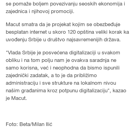
se pomaže boljem povezivanju seoskih ekonomija i
zajednica i njihovoj promociji.
Macut smatra da je projekat kojim se obezbeđuje
besplatan internet u skoro 120 opština veliki korak ka
uvođenju Srbije u društvo najsavremenijih država.
"Vlada Srbije je posvećena digitalizaciji u svakom
obliku i na tom polju nam je ovakva saradnja ne
samo korisna, već i neophodna da bismo ispunili
zajednički zadatak, a to je da približimo
administraciju i sve strukture na lokalnom nivou
našim građanima kroz potpunu digitalizaciju", kazao
je Macut.
Foto: Beta/Milan Ilić