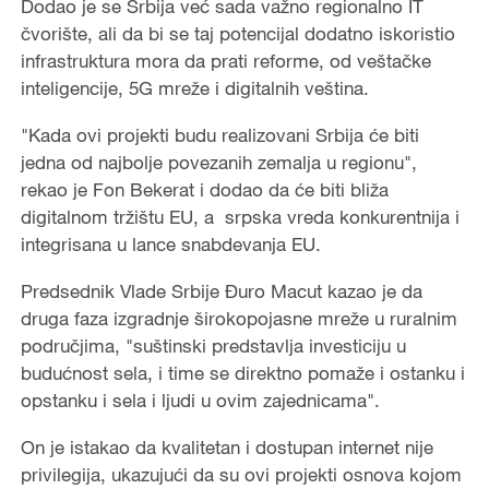
Dodao je se Srbija već sada važno regionalno IT
čvorište, ali da bi se taj potencijal dodatno iskoristio
infrastruktura mora da prati reforme, od veštačke
inteligencije, 5G mreže i digitalnih veština.
"Kada ovi projekti budu realizovani Srbija će biti
jedna od najbolje povezanih zemalja u regionu",
rekao je Fon Bekerat i dodao da će biti bliža
digitalnom tržištu EU, a srpska vreda konkurentnija i
integrisana u lance snabdevanja EU.
Predsednik Vlade Srbije Đuro Macut kazao je da
druga faza izgradnje širokopojasne mreže u ruralnim
područjima, "suštinski predstavlja investiciju u
budućnost sela, i time se direktno pomaže i ostanku i
opstanku i sela i ljudi u ovim zajednicama".
On je istakao da kvalitetan i dostupan internet nije
privilegija, ukazujući da su ovi projekti osnova kojom