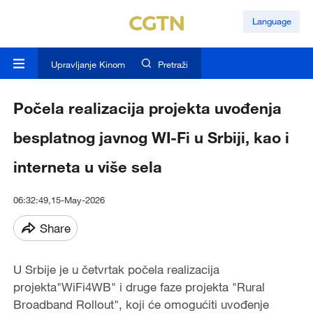
Language
Upravljanje Kinom
Pretraži
Počela realizacija projekta uvođenja
besplatnog javnog WI-Fi u Srbiji, kao i
interneta u više sela
06:32:49,15-May-2026
Share
U Srbije je u četvrtak počela realizacija
projekta"WiFi4WB" i druge faze projekta "Rural
Broadband Rollout", koji će omogućiti uvođenje