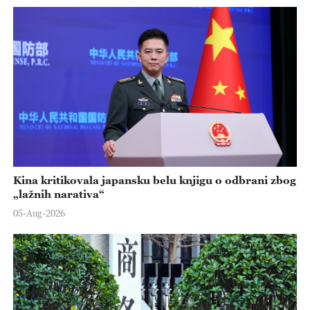
Kina kritikovala japansku belu knjigu o odbrani zbog
„lažnih narativa“
05-Aug-2026