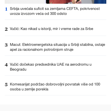
1
Srbija uvećala suficit sa zemljama CEFTA, pokrivenost
uvoza izvozom veća od 300 odsto
2
Vučić: Kao nikad u istoriji, mir i vreme rade za Srbe
3
Macut: Elektroenergetska situacija u Srbiji stabilna, ostaje
apel za racionalnom potrošnjom struje
4
Vučić dočekao predsednika UAE na aerodromu u
Beogradu
5
Komesarijat podržao dobrovoljni povratak više od 100
osoba u zemlje porekla