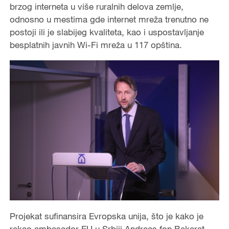
brzog interneta u više ruralnih delova zemlje,
odnosno u mestima gde internet mreža trenutno ne
postoji ili je slabijeg kvaliteta, kao i uspostavljanje
besplatnih javnih Wi-Fi mreža u 117 opština.
Projekat sufinansira Evropska unija, što je kako je
rekao ambasador EU u Srbiji Andreas fon Bekerat,