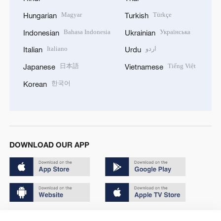
Magyar
Türkçe
Hungarian
Turkish
Bahasa Indonesia
Українська
Indonesian
Ukrainian
Italiano
اردو
Italian
Urdu
日本語
Tiếng Việt
Japanese
Vietnamese
한국어
Korean
DOWNLOAD OUR APP
Copyright © 2024 CGTN.