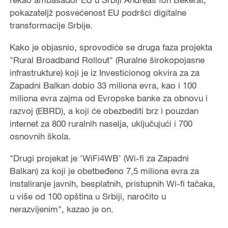
pokazateljž posvećenost EU podršci digitalne
transformacije Srbije.
Kako je objasnio, sprovodiće se druga faza projekta
"Rural Broadband Rollout" (Ruralne širokopojasne
infrastrukture) koji je iz Investicionog okvira za za
Zapadni Balkan dobio 33 miliona evra, kao i 100
miliona evra zajma od Evropske banke za obnovu i
razvoj (EBRD), a koji će obezbediti brz i pouzdan
internet za 800 ruralnih naselja, uključujući i 700
osnovnih škola.
"Drugi projekat je 'WiFi4WB' (Wi-fi za Zapadni
Balkan) za koji je obetbeđeno 7,5 miliona evra za
instaliranje javnih, besplatnih, pristupnih Wi-fi tačaka,
u više od 100 opština u Srbiji, naročito u
nerazvijenim", kazao je on.