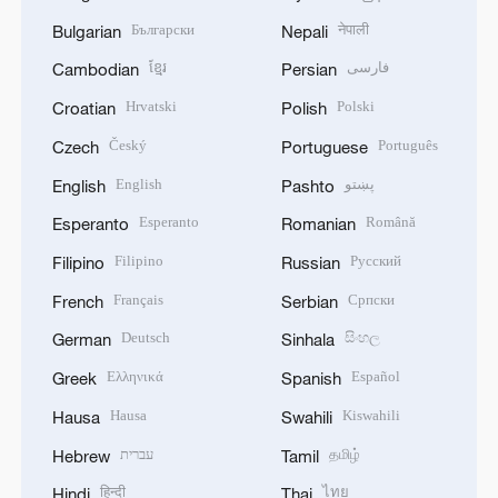
Български
नेपाली
Bulgarian
Nepali
ខ្មែរ
فارسی
Cambodian
Persian
Hrvatski
Polski
Croatian
Polish
Český
Português
Czech
Portuguese
English
پښتو
English
Pashto
Esperanto
Română
Esperanto
Romanian
Filipino
Русский
Filipino
Russian
Français
Српски
French
Serbian
Deutsch
සිංහල
German
Sinhala
Ελληνικά
Español
Greek
Spanish
Hausa
Kiswahili
Hausa
Swahili
עברית
தமிழ்
Hebrew
Tamil
हिन्दी
ไทย
Hindi
Thai