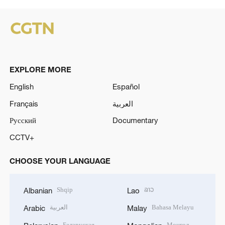
EXPLORE MORE
English
Español
Français
العربية
Русский
Documentary
CCTV+
CHOOSE YOUR LANGUAGE
Shqip
ລາວ
Albanian
Lao
العربية
Bahasa Melayu
Arabic
Malay
Беларуская
Монгол