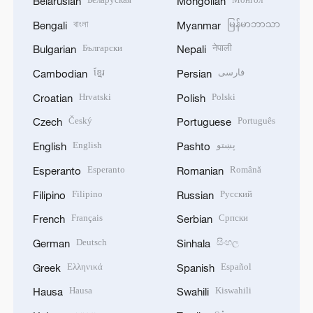
Belarusian
Mongolian
বাংলা
မြန်မာဘာသာ
Bengali
Myanmar
Български
नेपाली
Bulgarian
Nepali
ខ្មែរ
فارسی
Cambodian
Persian
Hrvatski
Polski
Croatian
Polish
Český
Português
Czech
Portuguese
English
پښتو
English
Pashto
Esperanto
Română
Esperanto
Romanian
Filipino
Русский
Filipino
Russian
Français
Српски
French
Serbian
Deutsch
සිංහල
German
Sinhala
Ελληνικά
Español
Greek
Spanish
Hausa
Kiswahili
Hausa
Swahili