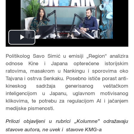
Play
Video
Politikolog Savo Simić u emisiji „Region“ analizira
odnose Kine i Japana opterećene istorijskim
ratovima, masakrom u Nankingu i sporovima oko
Tajvana i ostrva Senkaku. Posebno ističe porast anti-
kineskog sadržaja generisanog veštačkom
inteligencijom u Japanu, uglavnom motivisanog
klikovima, te potrebu za regulacijom AI i jačanjem
medijske pismenosti.
Prilozi objavljeni u rubrici „Kolumne” odražavaju
stavove autora, ne uvek i stavove KMG-a