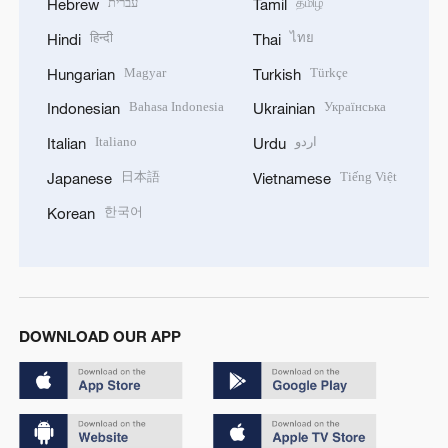
עברית
தமிழ்
Hebrew
Tamil
हिन्दी
ไทย
Hindi
Thai
Magyar
Türkçe
Hungarian
Turkish
Bahasa Indonesia
Українська
Indonesian
Ukrainian
Italiano
اردو
Italian
Urdu
日本語
Tiếng Việt
Japanese
Vietnamese
한국어
Korean
DOWNLOAD OUR APP