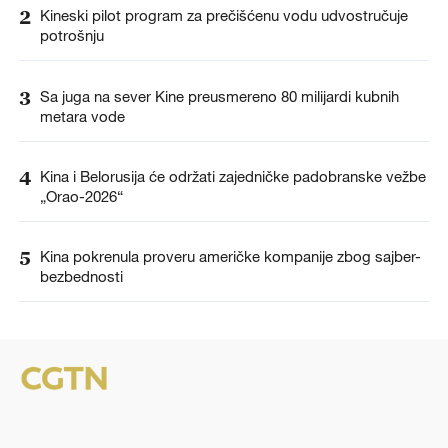
2
Kineski pilot program za prečišćenu vodu udvostručuje
potrošnju
3
Sa juga na sever Kine preusmereno 80 milijardi kubnih
metara vode
4
Kina i Belorusija će održati zajedničke padobranske vežbe
„Orao-2026“
5
Kina pokrenula proveru američke kompanije zbog sajber-
bezbednosti