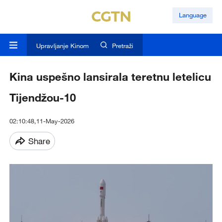
Language
Upravljanje Kinom
Pretraži
Kina uspešno lansirala teretnu letelicu
Tijendžou-10
02:10:48,11-May-2026
Share