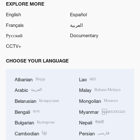
EXPLORE MORE
English
Español
Français
العربية
Русский
Documentary
CCTV+
CHOOSE YOUR LANGUAGE
Shqip
ລາວ
Albanian
Lao
العربية
Bahasa Melayu
Arabic
Malay
Беларуская
Монгол
Belarusian
Mongolian
বাংলা
မြန်မာဘာသာ
Bengali
Myanmar
Български
नेपाली
Bulgarian
Nepali
ខ្មែរ
فارسی
Cambodian
Persian