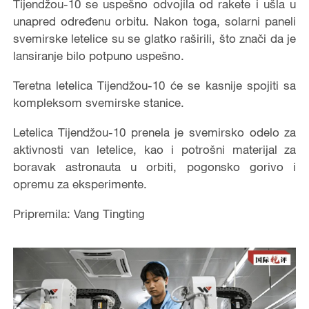
Tijendžou-10 se uspešno odvojila od rakete i ušla u
unapred određenu orbitu. Nakon toga, solarni paneli
svemirske letelice su se glatko raširili, što znači da je
lansiranje bilo potpuno uspešno.
Teretna letelica Tijendžou-10 će se kasnije spojiti sa
kompleksom svemirske stanice.
Letelica Tijendžou-10 prenela je svemirsko odelo za
aktivnosti van letelice, kao i potrošni materijal za
boravak astronauta u orbiti, pogonsko gorivo i
opremu za eksperimente.
Pripremila: Vang Tingting