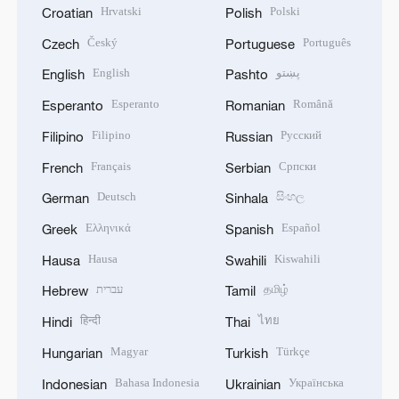
Hrvatski
Polski
Croatian
Polish
Český
Português
Czech
Portuguese
English
پښتو
English
Pashto
Esperanto
Română
Esperanto
Romanian
Filipino
Русский
Filipino
Russian
Français
Српски
French
Serbian
Deutsch
සිංහල
German
Sinhala
Ελληνικά
Español
Greek
Spanish
Hausa
Kiswahili
Hausa
Swahili
עברית
தமிழ்
Hebrew
Tamil
हिन्दी
ไทย
Hindi
Thai
Magyar
Türkçe
Hungarian
Turkish
Bahasa Indonesia
Українська
Indonesian
Ukrainian