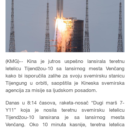
(KMG)-- Kina je jutros uspešno lansirala teretnu
letelicu Tijendžou-10 sa lansirnog mesta Venčang
kako bi isporučila zalihe za svoju svemirsku stanicu
Tijengung u orbiti, saopštila je Kineska svemirska
agencija za misije sa ljudskom posadom.
Danas u 8:14 časova, raketa-nosač “Dugi marš 7-
Y11” koja je nosila teretnu svemirsku letelicu
Tijendžou-10 lansirana je sa lansirnog mesta
Venčang. Oko 10 minuta kasnije, teretna letelica