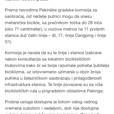
Prema navodima Pekinške gradske komisije za
saobraćaj, od nedelje putnici mogu da unesu
mehaničke bicikle, sa prečnikom točka do 28 inča
(oko 71 centimetar), u vozove metroa na 11 probnih
stanica duž četiri linije – (6, 17, linije Čangping i linije
S1).
Komisija je navela da su te linije i stanice izabrane
nakon konsultacija sa lokalnim biciklističkim
klubovima kako bi se bolje razumele potrebe ljubitelja
biciklizma, uz istovremeno uzimanje u obzir broja
putnika u železničkom saobraćaju i prilagođenosti
infrastrukture stanica. Te linije povezane su sa više
biciklističkih ruta u prigradskim oblastima Pekinga.
Probna usluga dostupna je tokom celog radnog
vremena subotom i nedeljom, dok nije dostupna