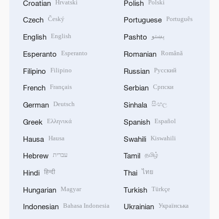
Hrvatski
Polski
Croatian
Polish
Český
Português
Czech
Portuguese
English
پښتو
English
Pashto
Esperanto
Română
Esperanto
Romanian
Filipino
Русский
Filipino
Russian
Français
Српски
French
Serbian
Deutsch
සිංහල
German
Sinhala
Ελληνικά
Español
Greek
Spanish
Hausa
Kiswahili
Hausa
Swahili
עברית
தமிழ்
Hebrew
Tamil
हिन्दी
ไทย
Hindi
Thai
Magyar
Türkçe
Hungarian
Turkish
Bahasa Indonesia
Українська
Indonesian
Ukrainian