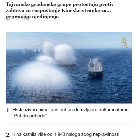
Tajvanske građanske grupe protestuju protiv
zahteva za raspuštanje Kineske stranke za
promociju ujedinjenja
03-Aug-2026
1
Ekskluzivni snimci prvi put predstavljeni u dokumentarcu
„Put do pobede“
2
Kina kaznila više od 1.840 naloga zbog nepravilnosti i