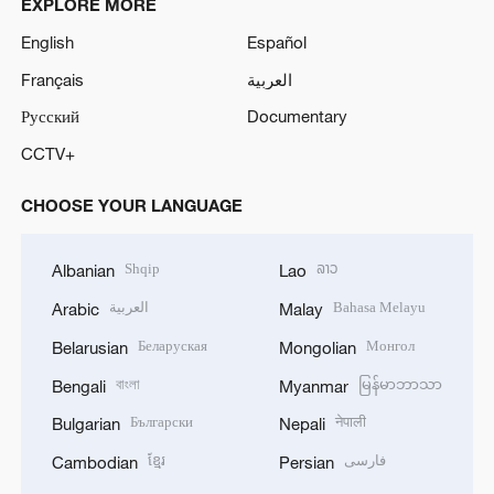
EXPLORE MORE
English
Español
Français
العربية
Русский
Documentary
CCTV+
CHOOSE YOUR LANGUAGE
Shqip
ລາວ
Albanian
Lao
العربية
Bahasa Melayu
Arabic
Malay
Беларуская
Монгол
Belarusian
Mongolian
বাংলা
မြန်မာဘာသာ
Bengali
Myanmar
Български
नेपाली
Bulgarian
Nepali
ខ្មែរ
فارسی
Cambodian
Persian