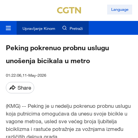
Language
Upravljanje Kinom
Pretraži
Peking pokrenuo probnu uslugu
unošenja bicikala u metro
01:22:06,11-May-2026
Share
(KMG) -- Peking je u nedelju pokrenuo probnu uslugu
koja putnicima omogućava da unesu svoje bicikle u
vagone metroa, usled sve većeg broja ljubitelja
biciklizma i rastuće potražnje za vožnjama između
različitih delova grada.