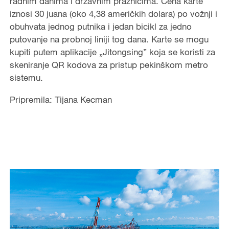
radnim danima i državnim praznicima. Cena karte
iznosi 30 juana (oko 4,38 američkih dolara) po vožnji i
obuhvata jednog putnika i jedan bicikl za jedno
putovanje na probnoj liniji tog dana. Karte se mogu
kupiti putem aplikacije „Jitongsing” koja se koristi za
skeniranje QR kodova za pristup pekinškom metro
sistemu.
Pripremila: Tijana Kecman