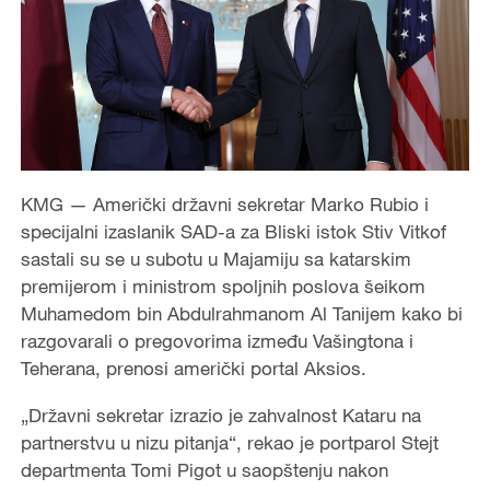
KMG — Američki državni sekretar Marko Rubio i
specijalni izaslanik SAD-a za Bliski istok Stiv Vitkof
sastali su se u subotu u Majamiju sa katarskim
premijerom i ministrom spoljnih poslova šeikom
Muhamedom bin Abdulrahmanom Al Tanijem kako bi
razgovarali o pregovorima između Vašingtona i
Teherana, prenosi američki portal Aksios.
„Državni sekretar izrazio je zahvalnost Kataru na
partnerstvu u nizu pitanja“, rekao je portparol Stejt
departmenta Tomi Pigot u saopštenju nakon