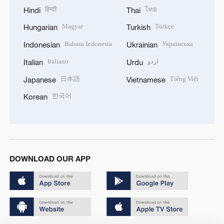
हिन्दी
ไทย
Hindi
Thai
Magyar
Türkçe
Hungarian
Turkish
Bahasa Indonesia
Українська
Indonesian
Ukrainian
Italiano
اردو
Italian
Urdu
日本語
Tiếng Việt
Japanese
Vietnamese
한국어
Korean
DOWNLOAD OUR APP