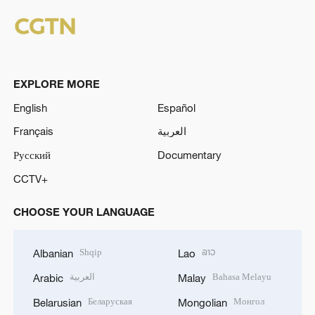
EXPLORE MORE
English
Español
Français
العربية
Русский
Documentary
CCTV+
CHOOSE YOUR LANGUAGE
Shqip
ລາວ
Albanian
Lao
العربية
Bahasa Melayu
Arabic
Malay
Беларуская
Монгол
Belarusian
Mongolian