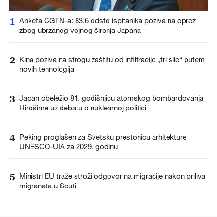
1
Anketa CGTN-a: 83,6 odsto ispitanika poziva na oprez
zbog ubrzanog vojnog širenja Japana
2
Kina poziva na strogu zaštitu od infiltracije „tri sile“ putem
novih tehnologija
3
Japan obeležio 81. godišnjicu atomskog bombardovanja
Hirošime uz debatu o nuklearnoj politici
4
Peking proglašen za Svetsku prestonicu arhitekture
UNESCO-UIA za 2029. godinu
5
Ministri EU traže stroži odgovor na migracije nakon priliva
migranata u Seuti