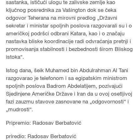
sastanka, ističući ulogu te zalivske zemlje kao
ključnog posrednika za Vašington dok se čeka
odgovor Teherana na mirovni predlog „Državni
sekretar i ministar spoljnih poslova razgovarali su i o
američkoj podršci odbrani Katara, kao i o značaju
nastavka bliske koordinacije radi odvraćanja pretnji i
promovisanja stabilnosti i bezbednosti širom Bliskog
istoka“.
Istog dana, šeik Muhamed bin Abdulrahman Al Tani
razgovarao je telefonom i sa egipatskim ministrom
spoljnih poslova Badrom Abdelatijem, pozivajući
Sjedinjene Američke Države i Iran da u ovoj osetljivoj
fazi zauzmu stavove zasnovane na „odgovornosti“ i
„mudrosti“.
Pripremio: Radosav Berbatović
priredio: Radosav Berbatović