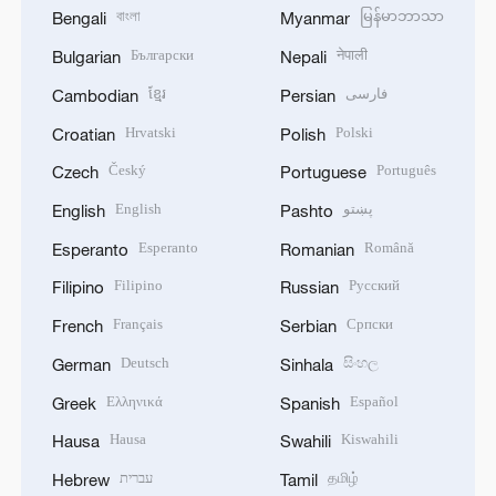
বাংলা
မြန်မာဘာသာ
Bengali
Myanmar
Български
नेपाली
Bulgarian
Nepali
ខ្មែរ
فارسی
Cambodian
Persian
Hrvatski
Polski
Croatian
Polish
Český
Português
Czech
Portuguese
English
پښتو
English
Pashto
Esperanto
Română
Esperanto
Romanian
Filipino
Русский
Filipino
Russian
Français
Српски
French
Serbian
Deutsch
සිංහල
German
Sinhala
Ελληνικά
Español
Greek
Spanish
Hausa
Kiswahili
Hausa
Swahili
עברית
தமிழ்
Hebrew
Tamil