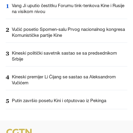
1
Vang Ji uputio čestitku Forumu tink-tenkova Kine i Rusije
na visikom nivou
2
Vučić posetio Spomen-salu Prvog nacionalnog kongresa
Komunističke partije Kine
3
Kineski politički savetnik sastao se sa predsednikom
Srbije
4
Kineski premijer Li Ćijang se sastao sa Aleksandrom
Vučićem
5
Putin završio posetu Kini i otputovao iz Pekinga