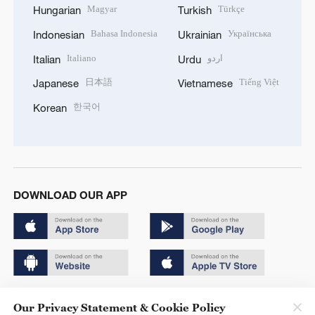
Magyar
Türkçe
Hungarian
Turkish
Bahasa Indonesia
Українська
Indonesian
Ukrainian
Italiano
اردو
Italian
Urdu
日本語
Tiếng Việt
Japanese
Vietnamese
한국어
Korean
DOWNLOAD OUR APP
Copyright © 2024 CGTN.
Our Privacy Statement & Cookie Policy