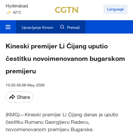
Hyderabad
Language
42°C
Mumbai
31°C
Upravljanje Kinom
Pretraži
Kineski premijer Li Ćijang uputio
čestitku novoimenovanom bugarskom
premijeru
13:20:49,08-May-2026
Share
(KMG)—Kineski premijer Li Ćijang danas je uputio
čestitku Rumenu Georgijevu Radevu,
novoimenovanom premijeru Bugarske.