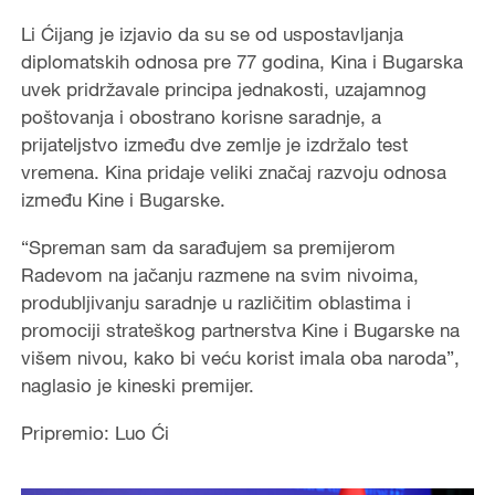
Li Ćijang je izjavio da su se od uspostavljanja
diplomatskih odnosa pre 77 godina, Kina i Bugarska
uvek pridržavale principa jednakosti, uzajamnog
poštovanja i obostrano korisne saradnje, a
prijateljstvo između dve zemlje je izdržalo test
vremena. Kina pridaje veliki značaj razvoju odnosa
između Kine i Bugarske.
“Spreman sam da sarađujem sa premijerom
Radevom na jačanju razmene na svim nivoima,
produbljivanju saradnje u različitim oblastima i
promociji strateškog partnerstva Kine i Bugarske na
višem nivou, kako bi veću korist imala oba naroda”,
naglasio je kineski premijer.
Pripremio: Luo Ći