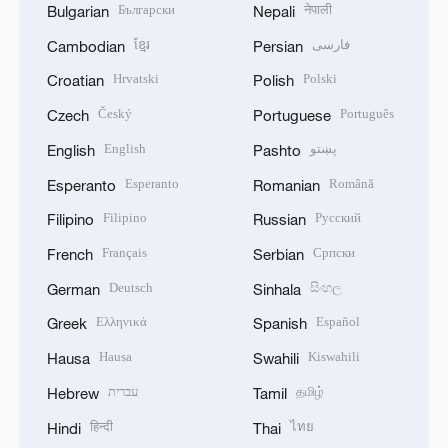
Български
नेपाली
Bulgarian
Nepali
ខ្មែរ
فارسی
Cambodian
Persian
Hrvatski
Polski
Croatian
Polish
Český
Português
Czech
Portuguese
English
پښتو
English
Pashto
Esperanto
Română
Esperanto
Romanian
Filipino
Русский
Filipino
Russian
Français
Српски
French
Serbian
Deutsch
සිංහල
German
Sinhala
Ελληνικά
Español
Greek
Spanish
Hausa
Kiswahili
Hausa
Swahili
עברית
தமிழ்
Hebrew
Tamil
हिन्दी
ไทย
Hindi
Thai