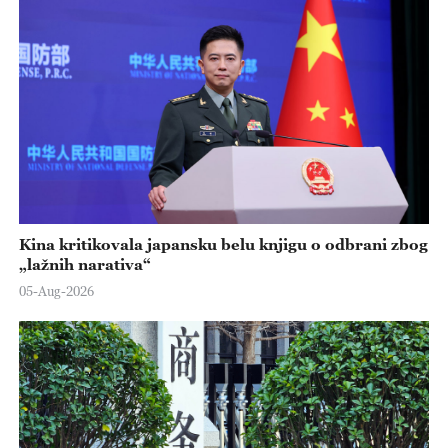
Kina kritikovala japansku belu knjigu o odbrani zbog
„lažnih narativa“
05-Aug-2026