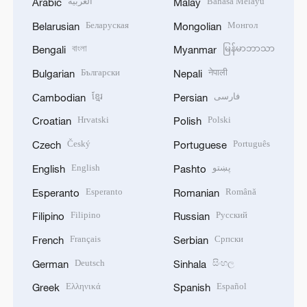
العربية
Bahasa Melayu
Arabic
Malay
Беларуская
Монгол
Belarusian
Mongolian
বাংলা
မြန်မာဘာသာ
Bengali
Myanmar
Български
नेपाली
Bulgarian
Nepali
ខ្មែរ
فارسی
Cambodian
Persian
Hrvatski
Polski
Croatian
Polish
Český
Português
Czech
Portuguese
English
پښتو
English
Pashto
Esperanto
Română
Esperanto
Romanian
Filipino
Русский
Filipino
Russian
Français
Српски
French
Serbian
Deutsch
සිංහල
German
Sinhala
Ελληνικά
Español
Greek
Spanish