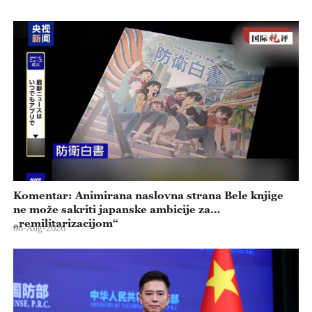
Komentar: Animirana naslovna strana Bele knjige
ne može sakriti japanske ambicije za
„remilitarizacijom“
06-Aug-2026