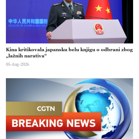
Kina kritikovala japansku belu knjigu o odbrani zbog
„lažnih narativa“
05-Aug-2026