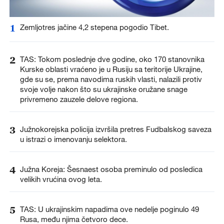
1
Zemljotres jačine 4,2 stepena pogodio Tibet.
2
TAS: Tokom poslednje dve godine, oko 170 stanovnika
Kurske oblasti vraćeno je u Rusiju sa teritorije Ukrajine,
gde su se, prema navodima ruskih vlasti, nalazili protiv
svoje volje nakon što su ukrajinske oružane snage
privremeno zauzele delove regiona.
3
Južnokorejska policija izvršila pretres Fudbalskog saveza
u istrazi o imenovanju selektora.
4
Južna Koreja: Šesnaest osoba preminulo od posledica
velikih vrućina ovog leta.
5
TAS: U ukrajinskim napadima ove nedelje poginulo 49
Rusa, među njima četvoro dece.