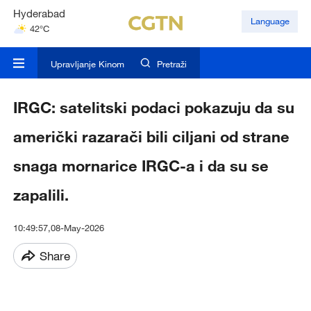
Hyderabad
Language
42°C
Mumbai
31°C
Upravljanje Kinom
Pretraži
IRGC: satelitski podaci pokazuju da su
američki razarači bili ciljani od strane
snaga mornarice IRGC-a i da su se
zapalili.
10:49:57,08-May-2026
Share