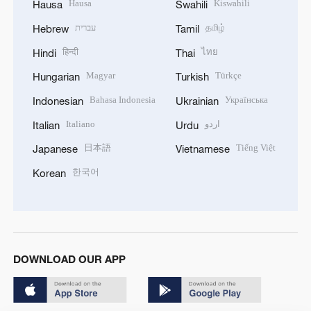
Hausa
Kiswahili
Hausa
Swahili
עברית
தமிழ்
Hebrew
Tamil
हिन्दी
ไทย
Hindi
Thai
Magyar
Türkçe
Hungarian
Turkish
Bahasa Indonesia
Українська
Indonesian
Ukrainian
Italiano
اردو
Italian
Urdu
日本語
Tiếng Việt
Japanese
Vietnamese
한국어
Korean
DOWNLOAD OUR APP