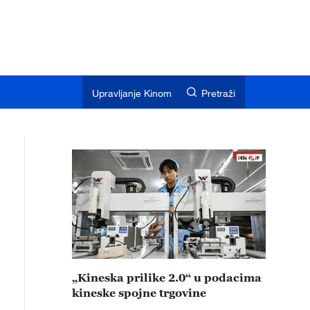
Upravljanje Kinom
Pretraži
„Kineska prilike 2.0“ u podacima
kineske spojne trgovine