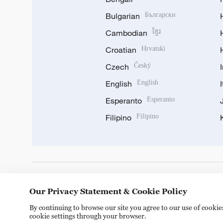
Bulgarian
Български
Cambodian
ខ្មែរ
Croatian
Hrvatski
Czech
Český
English
English
Esperanto
Esperanto
Filipino
Filipino
DOWNLOAD OUR APP
Our Privacy Statement & Cookie Policy
By continuing to browse our site you agree to our use of cooki
cookie settings through your browser.