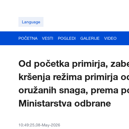
Language
POČETNA
VESTI
POGLEDI
GALERIJE
VIDEO
Od početka primirja, zab
kršenja režima primirja o
oružanih snaga, prema 
Ministarstva odbrane
10:49:25,08-May-2026