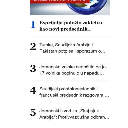
1
Esprijelja položio zakletvu
kao novi predsednik
Kolumbije
2
Turska, Saudijska Arabija i
Pakistan potpisali sporazum o
zajedničkoj odbrani
3
Jemenska vojska saopštila da je
17 vojnika poginulo u napadu
Hutija.
4
Saudijski prestolonaslednik i
francuski predsednik razgovarali o
najnovijim regionalnim
dešavanjima i unapređenju
5
Jemenski izvori za „Skaj njuz
bezbednosti u regionu.
Arabija“: Protivvazdušna odbrana
pucala na bespilotne letelice