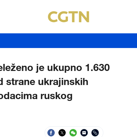
eleženo je ukupno 1.630
d strane ukrajinskih
podacima ruskog