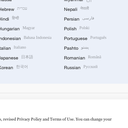
Hebrew
עברית
Nepali
नेपाली
Hindi
हिन्दी
Persian
فارسی
Hungarian
Magyar
Polish
Polski
Indonesian
Bahasa Indonesia
Portuguese
Português
Italian
Italiano
Pashto
پښتو
Japanese
日本語
Romanian
Română
Korean
한국어
Russian
Русский
es, revised Privacy Policy and Terms of Use. You can change your