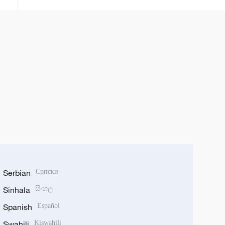
Hutija iznad grada Saiun u
provinciji Hadramaut.
Serbian
Српски
Sinhala
සිංහල
Spanish
Español
Swahili
Kiswahili