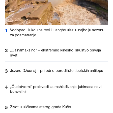
1
Vodopad Hukou na reci Huanghe ulazi u najbolju sezonu
za posmatranje
2
„Čajnamaksing“ – ekstremno kinesko iskustvo osvaja
svet
3
Jezero Džuonaj – prirodno porodilište tibetskih antilopa
4
„Čudotvorni“ proizvodi za rashlađivanje ljubimaca novi
izvozni hit
5
Život u uličicama starog grada Kuče