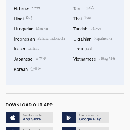
עברית
தமிழ்
Hebrew
Tamil
हिन्दी
ไทย
Hindi
Thai
Magyar
Türkçe
Hungarian
Turkish
Bahasa Indonesia
Українська
Indonesian
Ukrainian
Italiano
اردو
Italian
Urdu
日本語
Tiếng Việt
Japanese
Vietnamese
한국어
Korean
DOWNLOAD OUR APP