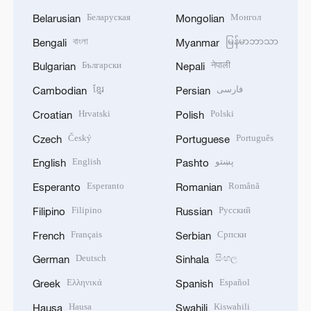
Беларуская
Монгол
Belarusian
Mongolian
বাংলা
မြန်မာဘာသာ
Bengali
Myanmar
Български
नेपाली
Bulgarian
Nepali
ខ្មែរ
فارسی
Cambodian
Persian
Hrvatski
Polski
Croatian
Polish
Český
Português
Czech
Portuguese
English
پښتو
English
Pashto
Esperanto
Română
Esperanto
Romanian
Filipino
Русский
Filipino
Russian
Français
Српски
French
Serbian
Deutsch
සිංහල
German
Sinhala
Ελληνικά
Español
Greek
Spanish
Hausa
Kiswahili
Hausa
Swahili