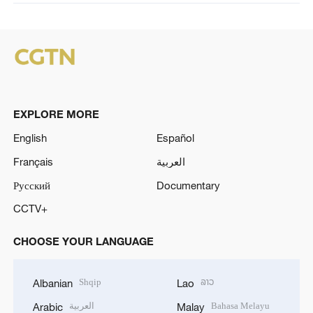
EXPLORE MORE
English
Español
Français
العربية
Русский
Documentary
CCTV+
CHOOSE YOUR LANGUAGE
Shqip
ລາວ
Albanian
Lao
العربية
Bahasa Melayu
Arabic
Malay