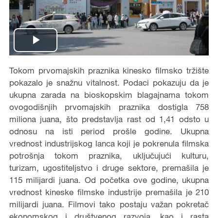
Play
Video
Tokom prvomajskih praznika kinesko filmsko tržište
pokazalo je snažnu vitalnost. Podaci pokazuju da je
ukupna zarada na bioskopskim blagajnama tokom
ovogodišnjih prvomajskih praznika dostigla 758
miliona juana, što predstavlja rast od 1,41 odsto u
odnosu na isti period prošle godine. Ukupna
vrednost industrijskog lanca koji je pokrenula filmska
potrošnja tokom praznika, uključujući kulturu,
turizam, ugostiteljstvo i druge sektore, premašila je
115 milijardi juana. Od početka ove godine, ukupna
vrednost kineske filmske industrije premašila je 210
milijardi juana. Filmovi tako postaju važan pokretač
ekonomskog i društvenog razvoja, kao i rasta