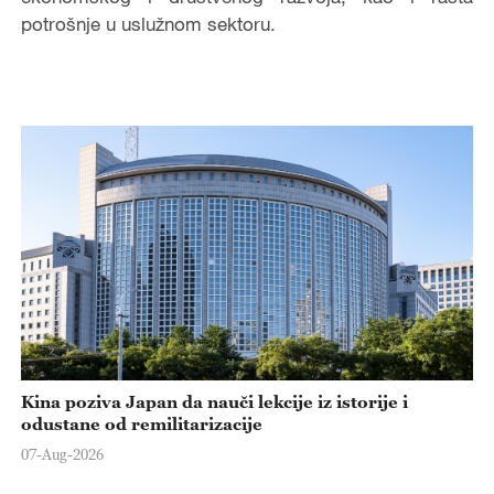
potrošnje u uslužnom sektoru.
Kina poziva Japan da nauči lekcije iz istorije i
odustane od remilitarizacije
07-Aug-2026