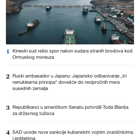
1
Kineski sud rešio spor nakon sudara stranih brodova kod
Ormuskog moreuza
2
Ruski ambasador u Japanu: Japansko odbacivanje „tri
nenuklearna principa“ dovešće do recipročnih mera
susednih zemalja
3
Republikanci u američkom Senatu potvrdili Toda Blanša
za državnog tužioca
4
SAD uvode nove sankcije kubanskim vojnim zvaničnicima
i entitetima