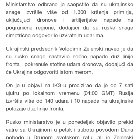
Ministarstvo odbrane je saopštilo da su ukrajinske
snage izvršile više od 1.300 kršenja primirja,
uključujući dronove i artiljerijske napade na
pogranične regione, dodajući da su ruske snage
simetrično odgovorile uzvratnim udarima.
Ukrajinski predsednik Volodimir Zelenski naveo je da
su ruske snage nastavile noćne napade duž linije
fronta i pokrenule stotine udara dronova, dodajući da
će Ukrajina odgovoriti istom merom.
On je u objavi na IKS-u precizirao da je do 7 sati
ujutru po lokalnom vremenu (04:00 GMT) Rusija
izvršila više od 140 udara i 10 napada na ukrajinske
položaje duž linije fronta.
Rusko ministarstvo je u ponedeljak objavilo prekid
vatre sa Ukrajinom u petak i subotu povodom Dana
pobede u Drugom svetskom ratu, ali je Zelenski