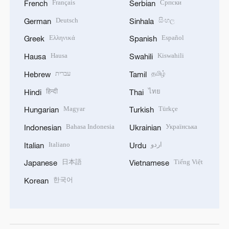
Français
Српски
French
Serbian
Deutsch
සිංහල
German
Sinhala
Ελληνικά
Español
Greek
Spanish
Hausa
Kiswahili
Hausa
Swahili
עברית
தமிழ்
Hebrew
Tamil
हिन्दी
ไทย
Hindi
Thai
Magyar
Türkçe
Hungarian
Turkish
Bahasa Indonesia
Українська
Indonesian
Ukrainian
Italiano
اردو
Italian
Urdu
日本語
Tiếng Việt
Japanese
Vietnamese
한국어
Korean