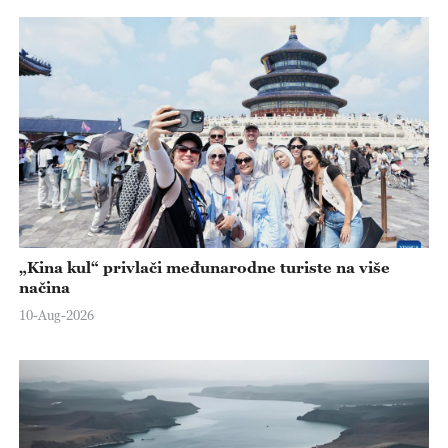
„Kina kul“ privlači međunarodne turiste na više
načina
10-Aug-2026