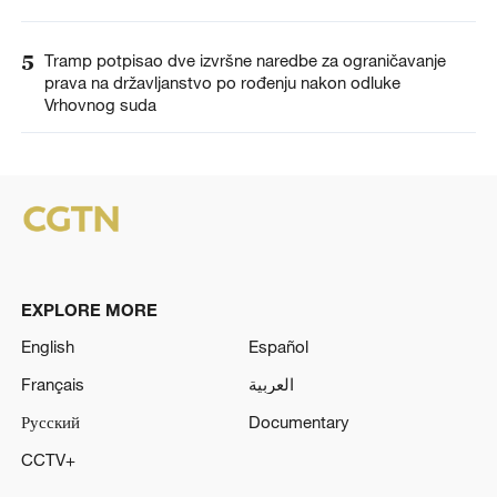
5
Tramp potpisao dve izvršne naredbe za ograničavanje
prava na državljanstvo po rođenju nakon odluke
Vrhovnog suda
EXPLORE MORE
English
Español
Français
العربية
Русский
Documentary
CCTV+