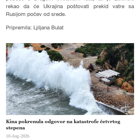
rekao da će Ukrajina poštovati prekid vatre sa
Rusijom počev od srede.
Pripremila: Ljiljana Bulat
Kina pokrenula odgovor na katastrofe četvrtog
stepena
10-Aug-2026