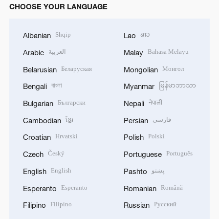
CHOOSE YOUR LANGUAGE
Shqip
ລາວ
Albanian
Lao
العربية
Bahasa Melayu
Arabic
Malay
Беларуская
Монгол
Belarusian
Mongolian
বাংলা
မြန်မာဘာသာ
Bengali
Myanmar
Български
नेपाली
Bulgarian
Nepali
ខ្មែរ
فارسی
Cambodian
Persian
Hrvatski
Polski
Croatian
Polish
Český
Português
Czech
Portuguese
English
پښتو
English
Pashto
Esperanto
Română
Esperanto
Romanian
Filipino
Русский
Filipino
Russian