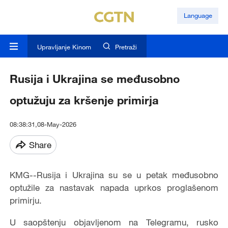
Language
Upravljanje Kinom
Pretraži
Rusija i Ukrajina se međusobno
optužuju za kršenje primirja
08:38:31,08-May-2026
Share
KMG--Rusija i Ukrajina su se u petak međusobno
optužile za nastavak napada uprkos proglašenom
primirju.
U saopštenju objavljenom na Telegramu, rusko