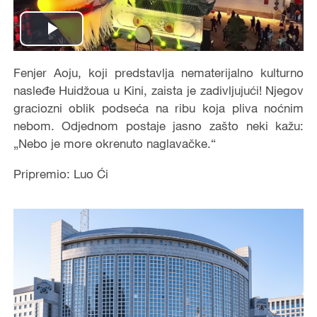
Play
Video
Fenjer Aoju, koji predstavlja nematerijalno kulturno
nasleđe Huidžoua u Kini, zaista je zadivljujući! Njegov
graciozni oblik podseća na ribu koja pliva noćnim
nebom. Odjednom postaje jasno zašto neki kažu:
„Nebo je more okrenuto naglavačke.“
Pripremio: Luo Ći