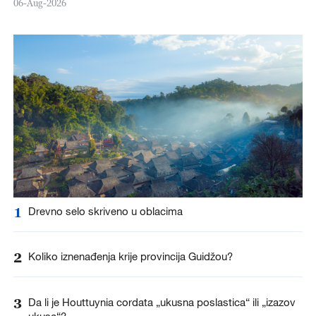
06-Aug-2026
1
Drevno selo skriveno u oblacima
2
Koliko iznenađenja krije provincija Guidžou?
3
Da li je Houttuynia cordata „ukusna poslastica“ ili „izazov
ukusa“?