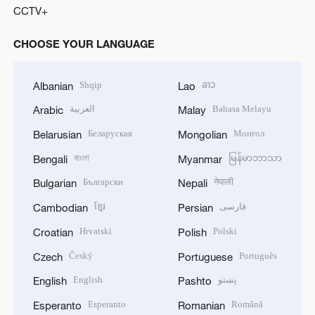
CCTV+
CHOOSE YOUR LANGUAGE
Shqip
ລາວ
Albanian
Lao
العربية
Bahasa Melayu
Arabic
Malay
Беларуская
Монгол
Belarusian
Mongolian
বাংলা
မြန်မာဘာသာ
Bengali
Myanmar
Български
नेपाली
Bulgarian
Nepali
ខ្មែរ
فارسی
Cambodian
Persian
Hrvatski
Polski
Croatian
Polish
Český
Português
Czech
Portuguese
English
پښتو
English
Pashto
Esperanto
Română
Esperanto
Romanian