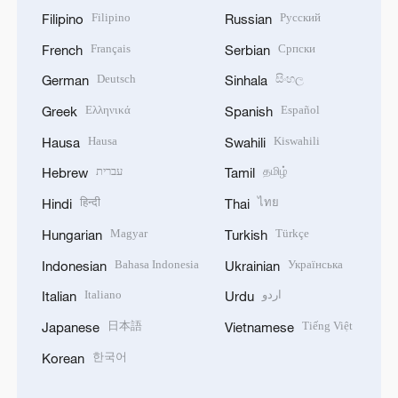
Filipino
Русский
Filipino
Russian
Français
Српски
French
Serbian
Deutsch
සිංහල
German
Sinhala
Ελληνικά
Español
Greek
Spanish
Hausa
Kiswahili
Hausa
Swahili
עברית
தமிழ்
Hebrew
Tamil
हिन्दी
ไทย
Hindi
Thai
Magyar
Türkçe
Hungarian
Turkish
Bahasa Indonesia
Українська
Indonesian
Ukrainian
Italiano
اردو
Italian
Urdu
日本語
Tiếng Việt
Japanese
Vietnamese
한국어
Korean