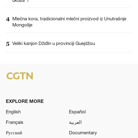
4
Mlečna kora, tradicionalni mlečni proizvod iz Unutrašnje
Mongolije
5
Veliki kanjon Džiđin u provinciji Guejdžou
EXPLORE MORE
English
Español
Français
العربية
Русский
Documentary