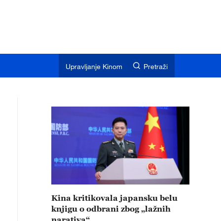
Upravljanje Kinom
Pretraži
Kina kritikovala japansku belu
knjigu o odbrani zbog „lažnih
narativa“