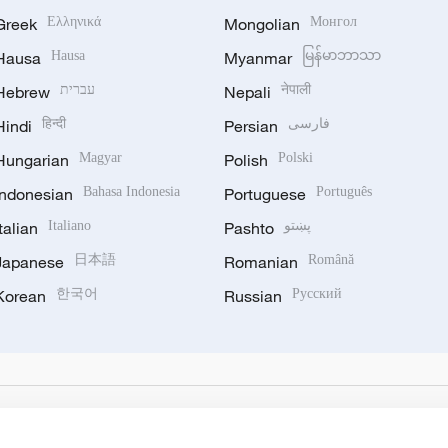
Greek
Ελληνικά
Mongolian
Монгол
Hausa
Hausa
Myanmar
မြန်မာဘာသာ
Hebrew
עברית
Nepali
नेपाली
Hindi
हिन्दी
Persian
فارسی
Hungarian
Magyar
Polish
Polski
Indonesian
Bahasa Indonesia
Portuguese
Português
Italian
Italiano
Pashto
پښتو
Japanese
日本語
Romanian
Română
Korean
한국어
Russian
Русский