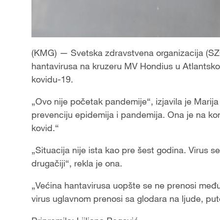
(KMG) — Svetska zdravstvena organizacija (SZO
hantavirusa na kruzeru MV Hondius u Atlantsk
kovidu-19.
„Ovo nije početak pandemije“, izjavila je Marij
prevenciju epidemija i pandemija. Ona je na konf
kovid.“
„Situacija nije ista kao pre šest godina. Virus s
drugačiji“, rekla je ona.
„Većina hantavirusa uopšte se ne prenosi među
virus uglavnom prenosi sa glodara na ljude, pute