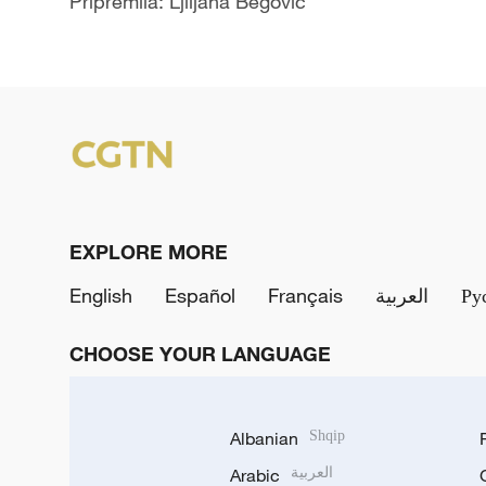
Pripremila: Ljiljana Begović
EXPLORE MORE
English
Español
Français
العربية
Ру
CHOOSE YOUR LANGUAGE
Albanian
Shqip
Arabic
العربية