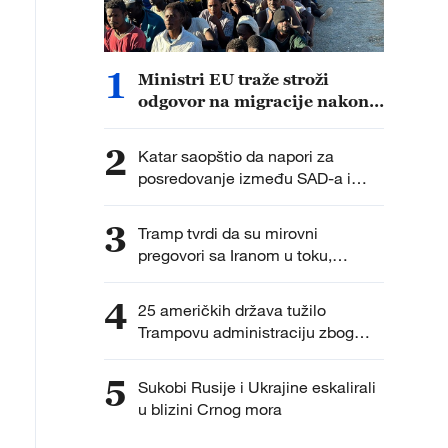
1
Ministri EU traže stroži
odgovor na migracije nakon
priliva migranata u Seuti
2
Katar saopštio da napori za
posredovanje između SAD-a i
Irana napreduju
3
Tramp tvrdi da su mirovni
pregovori sa Iranom u toku,
Teheran negira dijalog
4
25 američkih država tužilo
Trampovu administraciju zbog
tarifa iz Člana 301
5
Sukobi Rusije i Ukrajine eskalirali
u blizini Crnog mora