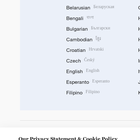
Belarusian
Беларуская
Bengali
বাংলা
Bulgarian
Български
Cambodian
ខ្មែរ
Croatian
Hrvatski
Czech
Český
English
English
Esperanto
Esperanto
Filipino
Filipino
DOWNLOAD OUR APP
Our Privacy Statement & Cookie Policy