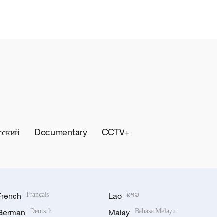
сский
Documentary
CCTV+
French
Français
Lao
ລາວ
German
Deutsch
Malay
Bahasa Melayu