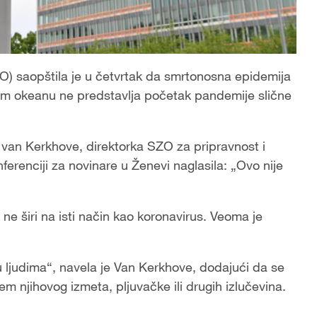
) saopštila je u četvrtak da smrtonosna epidemija
om okeanu ne predstavlja početak pandemije slične
a van Kerkhove, direktorka SZO za pripravnost i
erenciji za novinare u Ženevi naglasila: „Ovo nije
e ne širi na isti način kao koronavirus. Veoma je
 ljudima“, navela je Van Kerkhove, dodajući da se
m njihovog izmeta, pljuvačke ili drugih izlučevina.