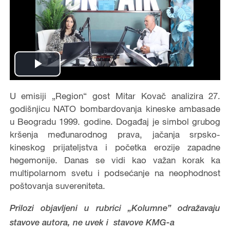
Play
Video
U emisiji „Region“ gost Mitar Kovač analizira 27.
godišnjicu NATO bombardovanja kineske ambasade
u Beogradu 1999. godine. Događaj je simbol grubog
kršenja međunarodnog prava, jačanja srpsko-
kineskog prijateljstva i početka erozije zapadne
hegemonije. Danas se vidi kao važan korak ka
multipolarnom svetu i podsećanje na neophodnost
poštovanja suvereniteta.
Prilozi objavljeni u rubrici „Kolumne” odražavaju
stavove autora, ne uvek i stavove KMG-a