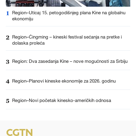
1
Region–Uticaј 15. petogodišnjeg plana Kine na globalnu
ekonomiju
2
Region–Ćingming – kineski festival sećanja na pretke i
dolaska proleća
3
Region: Dva zasedanja Kine – nove mogućnosti za Srbiju
4
Region–Planovi kineske ekonomije za 2026. godinu
5
Region–Novi početak kinesko-američkih odnosa