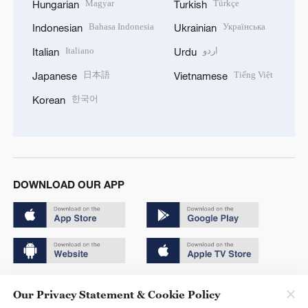
Magyar
Türkçe
Hungarian
Turkish
Bahasa Indonesia
Українська
Indonesian
Ukrainian
Italiano
اردو
Italian
Urdu
日本語
Tiếng Việt
Japanese
Vietnamese
한국어
Korean
DOWNLOAD OUR APP
Copyright © 2024 CGTN.
Our Privacy Statement & Cookie Policy