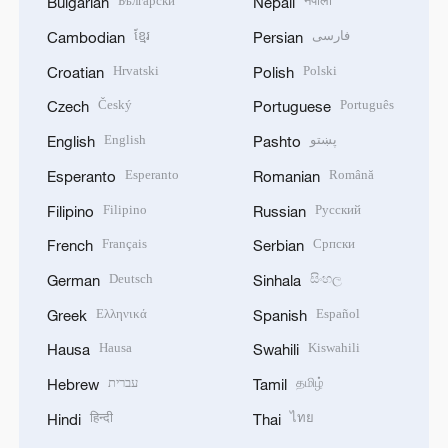
Български
नेपाली
Bulgarian
Nepali
ខ្មែរ
فارسی
Cambodian
Persian
Hrvatski
Polski
Croatian
Polish
Český
Português
Czech
Portuguese
English
پښتو
English
Pashto
Esperanto
Română
Esperanto
Romanian
Filipino
Русский
Filipino
Russian
Français
Српски
French
Serbian
Deutsch
සිංහල
German
Sinhala
Ελληνικά
Español
Greek
Spanish
Hausa
Kiswahili
Hausa
Swahili
עברית
தமிழ்
Hebrew
Tamil
हिन्दी
ไทย
Hindi
Thai