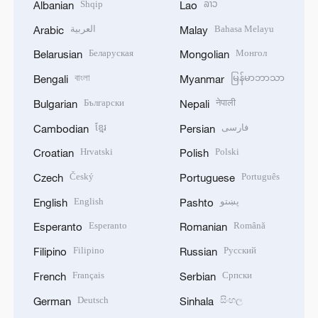
Shqip
ລາວ
Albanian
Lao
العربية
Bahasa Melayu
Arabic
Malay
Беларуская
Монгол
Belarusian
Mongolian
বাংলা
မြန်မာဘာသာ
Bengali
Myanmar
Български
नेपाली
Bulgarian
Nepali
ខ្មែរ
فارسی
Cambodian
Persian
Hrvatski
Polski
Croatian
Polish
Český
Português
Czech
Portuguese
English
پښتو
English
Pashto
Esperanto
Română
Esperanto
Romanian
Filipino
Русский
Filipino
Russian
Français
Српски
French
Serbian
Deutsch
සිංහල
German
Sinhala