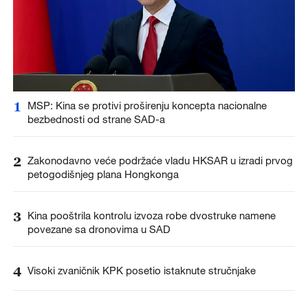
1
MSP: Kina se protivi proširenju koncepta nacionalne
bezbednosti od strane SAD-a
2
Zakonodavno veće podržaće vladu HKSAR u izradi prvog
petogodišnjeg plana Hongkonga
3
Kina pooštrila kontrolu izvoza robe dvostruke namene
povezane sa dronovima u SAD
4
Visoki zvaničnik KPK posetio istaknute stručnjake