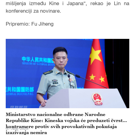
mišljenja između Kine i Japana“, rekao je Lin na
konferenciji za novinare.
Pripremio: Fu Jiheng
Ministarstvo nacionalne odbrane Narodne
Republike Kine: Kineska vojska će preduzeti čvrste
kontramere protiv svih provokativnih pokušaja
07-Aug-2026
izazivanja nemira