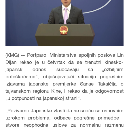
(KMG) -- Portparol Ministarstva spoljnih poslova Lin
Đijan rekao je u četvrtak da se trenutni kinesko-
japanski odnosi suočavaju sa „ozbiljnim
poteškoćama“, objašnjavajući situaciju pogrešnim
izjavama japanske premijerke Sanae Takaičija o
tajvanskom regionu Kine, i rekao da je odgovornost
„u potpunosti na japanskoj strani“.
„Pozivamo Japanske vlasti da se suoče sa osnovnim
uzrokom problema, odbace pogrešne primedbe i
stvore neophodne uslove za normalnu razmenu