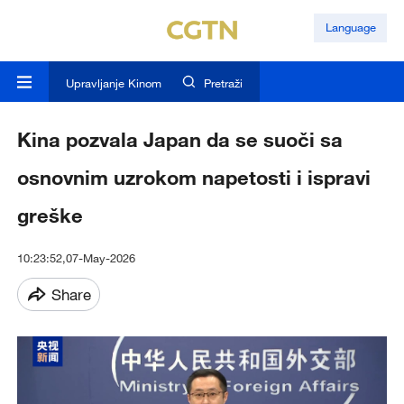
Language
Upravljanje Kinom
Pretraži
Kina pozvala Japan da se suoči sa
osnovnim uzrokom napetosti i ispravi
greške
10:23:52,07-May-2026
Share