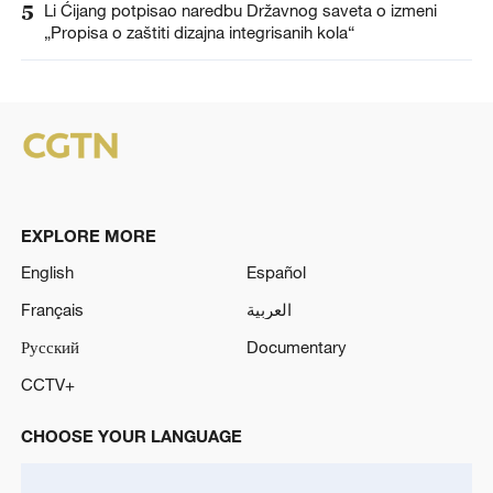
5
Li Ćijang potpisao naredbu Državnog saveta o izmeni
„Propisa o zaštiti dizajna integrisanih kola“
EXPLORE MORE
English
Español
Français
العربية
Русский
Documentary
CCTV+
CHOOSE YOUR LANGUAGE