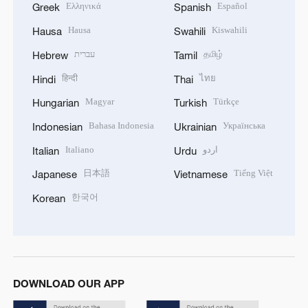
Ελληνικά
Español
Greek
Spanish
Hausa
Kiswahili
Hausa
Swahili
עברית
தமிழ்
Hebrew
Tamil
हिन्दी
ไทย
Hindi
Thai
Magyar
Türkçe
Hungarian
Turkish
Bahasa Indonesia
Українська
Indonesian
Ukrainian
Italiano
اردو
Italian
Urdu
日本語
Tiếng Việt
Japanese
Vietnamese
한국어
Korean
DOWNLOAD OUR APP