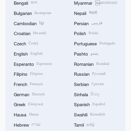
বাংলা
မြန်မာဘာသာ
Bengali
Myanmar
Български
नेपाली
Bulgarian
Nepali
ខ្មែរ
فارسی
Cambodian
Persian
Hrvatski
Polski
Croatian
Polish
Český
Português
Czech
Portuguese
English
پښتو
English
Pashto
Esperanto
Română
Esperanto
Romanian
Filipino
Русский
Filipino
Russian
Français
Српски
French
Serbian
Deutsch
සිංහල
German
Sinhala
Ελληνικά
Español
Greek
Spanish
Hausa
Kiswahili
Hausa
Swahili
עברית
தமிழ்
Hebrew
Tamil