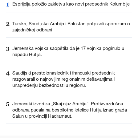
1
Esprijelja položio zakletvu kao novi predsednik Kolumbije
2
Turska, Saudijska Arabija i Pakistan potpisali sporazum o
zajedničkoj odbrani
3
Jemenska vojska saopštila da je 17 vojnika poginulo u
napadu Hutija.
4
Saudijski prestolonaslednik i francuski predsednik
razgovarali o najnovijim regionalnim dešavanjima i
unapređenju bezbednosti u regionu.
5
Jemenski izvori za „Skaj njuz Arabija“: Protivvazdušna
odbrana pucala na bespilotne letelice Hutija iznad grada
Saiun u provinciji Hadramaut.