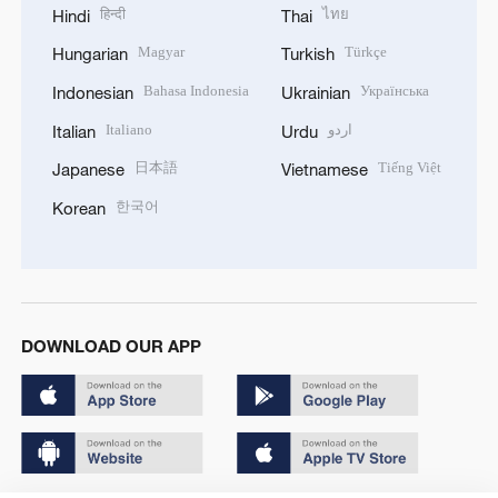
हिन्दी
ไทย
Hindi
Thai
Magyar
Türkçe
Hungarian
Turkish
Bahasa Indonesia
Українська
Indonesian
Ukrainian
Italiano
اردو
Italian
Urdu
日本語
Tiếng Việt
Japanese
Vietnamese
한국어
Korean
DOWNLOAD OUR APP