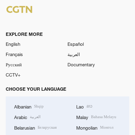
EXPLORE MORE
English
Español
Français
العربية
Русский
Documentary
CCTV+
CHOOSE YOUR LANGUAGE
Shqip
ລາວ
Albanian
Lao
العربية
Bahasa Melayu
Arabic
Malay
Беларуская
Монгол
Belarusian
Mongolian