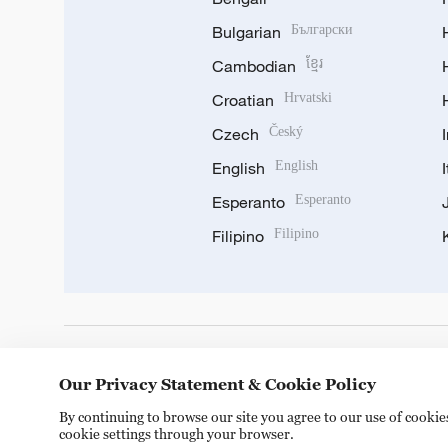
Bulgarian
Български
Cambodian
ខ្មែរ
Croatian
Hrvatski
Czech
Český
English
English
Esperanto
Esperanto
Filipino
Filipino
DOWNLOAD OUR APP
Our Privacy Statement & Cookie Policy
By continuing to browse our site you agree to our use of cooki
cookie settings through your browser.