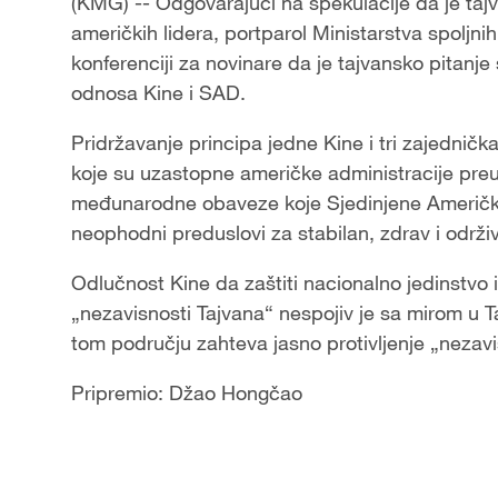
(KMG) -- Odgovarajući na spekulacije da je tajv
američkih lidera, portparol Ministarstva spoljni
konferenciji za novinare da je tajvansko pitanje
odnosa Kine i SAD.
Pridržavanje principa jedne Kine i tri zajednič
koje su uzastopne američke administracije preuz
međunarodne obaveze koje Sjedinjene Američke
neophodni preduslovi za stabilan, zdrav i održ
Odlučnost Kine da zaštiti nacionalno jedinstvo i 
„nezavisnosti Tajvana“ nespojiv je sa mirom u T
tom području zahteva jasno protivljenje „nezavi
Pripremio: Džao Hongčao