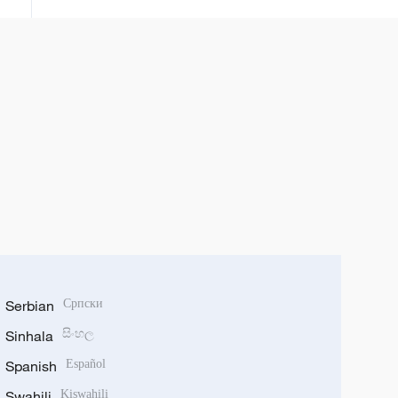
Serbian
Српски
Sinhala
සිංහල
Spanish
Español
Swahili
Kiswahili