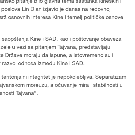
ansko pitanje bilo glavna tema sastanka kineskih i
h poslova Lin Đian izjavio je danas na redovnoj
 srž osnovnih interesa Kine i temelj političke osnove
ka saopštenja Kine i SAD, kao i poštovanje obaveza
ele u vezi sa pitanjem Tajvana, predstavljaju
 Države moraju da ispune, a istovremeno su i
iv razvoj odnosa između Kine i SAD.
teritorijalni integritet je nepokolebljiva. Separatizam
ajvanskom moreuzu, a očuvanje mira i stabilnosti u
snosti Tajvana“.