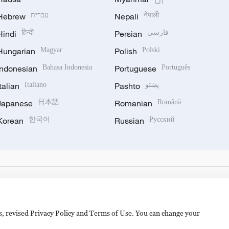
Hebrew
עברית
Nepali
नेपाली
Hindi
हिन्दी
Persian
فارسی
Hungarian
Magyar
Polish
Polski
Indonesian
Bahasa Indonesia
Portuguese
Português
Italian
Italiano
Pashto
پښتو
Japanese
日本語
Romanian
Română
Korean
한국어
Russian
Русский
es, revised Privacy Policy and Terms of Use. You can change your