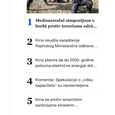
1
Međunarodni simpozijum o
borbi protiv terorizma održan
u Sinđijangu
2
Kina osudila saopštenje
filipinskog Ministarstva odbrane
kao političku provokaciju
3
Kina planira da do 2030. godine
polovina električne energije dolazi
iz nefosilnih izvora
4
Komentar: Spekulacije o „višku
kapaciteta“ su neutemeljene
5
Kina se protivi američkim
sankcijama kineskim
istraživačkim institucijama