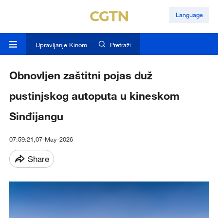
Language
Upravljanje Kinom
Pretraži
Obnovljen zaštitni pojas duž
pustinjskog autoputa u kineskom
Sinđijangu
07:59:21,07-May-2026
Share