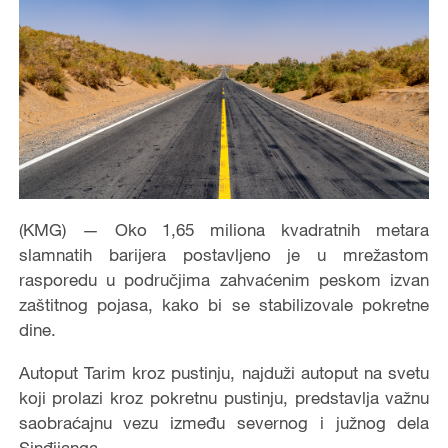
(KMG) — Oko 1,65 miliona kvadratnih metara
slamnatih barijera postavljeno je u mrežastom
rasporedu u područjima zahvaćenim peskom izvan
zaštitnog pojasa, kako bi se stabilizovale pokretne
dine.
Autoput Tarim kroz pustinju, najduži autoput na svetu
koji prolazi kroz pokretnu pustinju, predstavlja važnu
saobraćajnu vezu između severnog i južnog dela
Sinđijanga.