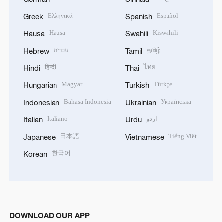
Ελληνικά
Español
Greek
Spanish
Hausa
Kiswahili
Hausa
Swahili
עברית
தமிழ்
Hebrew
Tamil
हिन्दी
ไทย
Hindi
Thai
Magyar
Türkçe
Hungarian
Turkish
Bahasa Indonesia
Українська
Indonesian
Ukrainian
Italiano
اردو
Italian
Urdu
日本語
Tiếng Việt
Japanese
Vietnamese
한국어
Korean
DOWNLOAD OUR APP