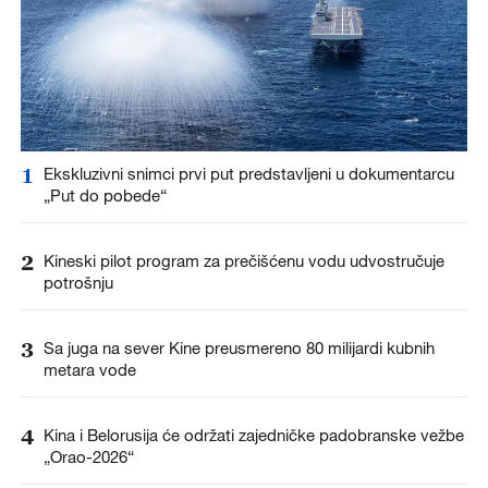
1
Ekskluzivni snimci prvi put predstavljeni u dokumentarcu
„Put do pobede“
2
Kineski pilot program za prečišćenu vodu udvostručuje
potrošnju
3
Sa juga na sever Kine preusmereno 80 milijardi kubnih
metara vode
4
Kina i Belorusija će održati zajedničke padobranske vežbe
„Orao-2026“