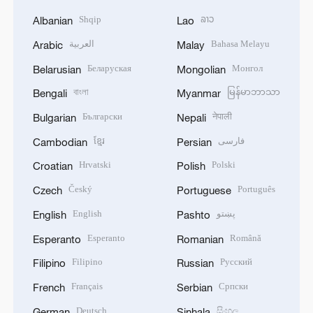
Shqip
ລາວ
Albanian
Lao
العربية
Bahasa Melayu
Arabic
Malay
Беларуская
Монгол
Belarusian
Mongolian
বাংলা
မြန်မာဘာသာ
Bengali
Myanmar
Български
नेपाली
Bulgarian
Nepali
ខ្មែរ
فارسی
Cambodian
Persian
Hrvatski
Polski
Croatian
Polish
Český
Português
Czech
Portuguese
English
پښتو
English
Pashto
Esperanto
Română
Esperanto
Romanian
Filipino
Русский
Filipino
Russian
Français
Српски
French
Serbian
Deutsch
සිංහල
German
Sinhala