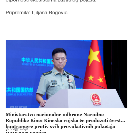
Pripremila: Ljiljana Begović
Ministarstvo nacionalne odbrane Narodne
Republike Kine: Kineska vojska će preduzeti čvrste
kontramere protiv svih provokativnih pokušaja
07-Aug-2026
izazivanja nemira