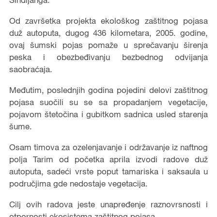
Od završetka projekta ekološkog zaštitnog pojasa
duž autoputa, dugog 436 kilometara, 2005. godine,
ovaj šumski pojas pomaže u sprečavanju širenja
peska i obezbeđivanju bezbednog odvijanja
saobraćaja.
Međutim, poslednjih godina pojedini delovi zaštitnog
pojasa suočili su se sa propadanjem vegetacije,
pojavom štetočina i gubitkom sadnica usled starenja
šume.
Osam timova za ozelenjavanje i održavanje iz naftnog
polja Tarim od početka aprila izvodi radove duž
autoputa, sadeći vrste poput tamariska i saksaula u
područjima gde nedostaje vegetacija.
Cilj ovih radova jeste unapređenje raznovrsnosti i
otpornosti ekosistema zaštitnog pojasa.