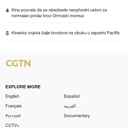
4
Kina pozvala da se obezbede neophodni uslovi za
normalan prolaz kroz Ormuski moreuz
5
Kineska vojska šalje brodove na obuku u zapadni Pacifik
EXPLORE MORE
English
Español
Français
العربية
Русский
Documentary
CCTV+