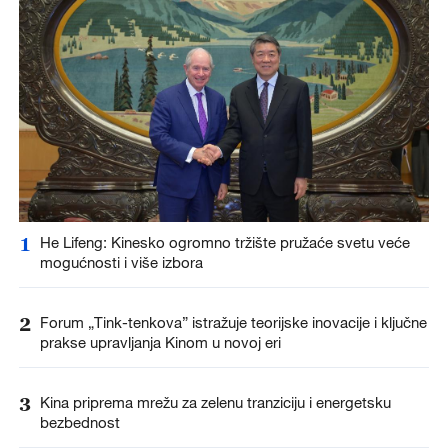
1
He Lifeng: Kinesko ogromno tržište pružaće svetu veće
mogućnosti i više izbora
2
Forum „Tink-tenkova” istražuje teorijske inovacije i ključne
prakse upravljanja Kinom u novoj eri
3
Kina priprema mrežu za zelenu tranziciju i energetsku
bezbednost