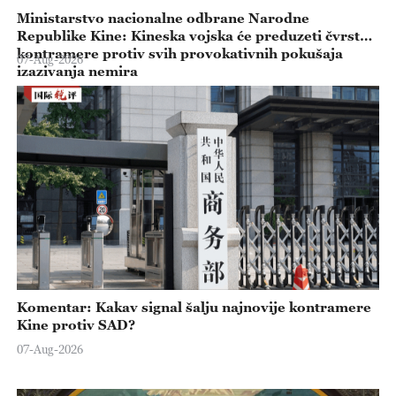
Ministarstvo nacionalne odbrane Narodne
Republike Kine: Kineska vojska će preduzeti čvrste
kontramere protiv svih provokativnih pokušaja
07-Aug-2026
izazivanja nemira
Komentar: Kakav signal šalju najnovije kontramere
Kine protiv SAD?
07-Aug-2026