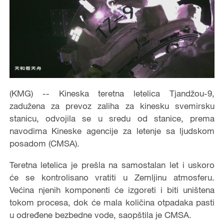
(KMG) -- Kineska teretna letelica Tjandžou-9,
zadužena za prevoz zaliha za kinesku svemirsku
stanicu, odvojila se u sredu od stanice, prema
navodima Kineske agencije za letenje sa ljudskom
posadom (CMSA).
Teretna letelica je prešla na samostalan let i uskoro
će se kontrolisano vratiti u Zemljinu atmosferu.
Većina njenih komponenti će izgoreti i biti uništena
tokom procesa, dok će mala količina otpadaka pasti
u određene bezbedne vode, saopštila je CMSA.