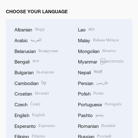
CHOOSE YOUR LANGUAGE
Shqip
ລາວ
Albanian
Lao
العربية
Bahasa Melayu
Arabic
Malay
Беларуская
Монгол
Belarusian
Mongolian
বাংলা
မြန်မာဘာသာ
Bengali
Myanmar
Български
नेपाली
Bulgarian
Nepali
ខ្មែរ
فارسی
Cambodian
Persian
Hrvatski
Polski
Croatian
Polish
Český
Português
Czech
Portuguese
English
پښتو
English
Pashto
Esperanto
Română
Esperanto
Romanian
Filipino
Русский
Filipino
Russian