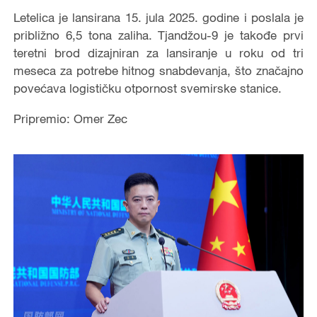
Letelica je lansirana 15. jula 2025. godine i poslala je
približno 6,5 tona zaliha. Tjandžou-9 je takođe prvi
teretni brod dizajniran za lansiranje u roku od tri
meseca za potrebe hitnog snabdevanja, što značajno
povećava logističku otpornost svemirske stanice.
Pripremio: Omer Zec