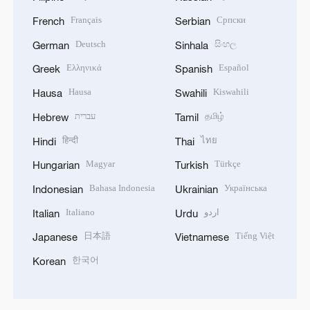
Français
Српски
French
Serbian
Deutsch
සිංහල
German
Sinhala
Ελληνικά
Español
Greek
Spanish
Hausa
Kiswahili
Hausa
Swahili
עברית
தமிழ்
Hebrew
Tamil
हिन्दी
ไทย
Hindi
Thai
Magyar
Türkçe
Hungarian
Turkish
Bahasa Indonesia
Українська
Indonesian
Ukrainian
Italiano
اردو
Italian
Urdu
日本語
Tiếng Việt
Japanese
Vietnamese
한국어
Korean