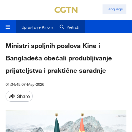
Language
Upravljanje Kinom
Pretraži
Ministri spoljnih poslova Kine i
Bangladeša obećali produbljivanje
prijateljstva i praktične saradnje
01:34:45,07-May-2026
Share