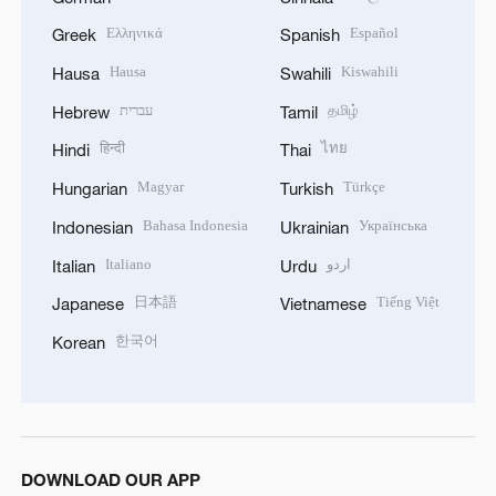
Ελληνικά
Español
Greek
Spanish
Hausa
Kiswahili
Hausa
Swahili
עברית
தமிழ்
Hebrew
Tamil
हिन्दी
ไทย
Hindi
Thai
Magyar
Türkçe
Hungarian
Turkish
Bahasa Indonesia
Українська
Indonesian
Ukrainian
Italiano
اردو
Italian
Urdu
日本語
Tiếng Việt
Japanese
Vietnamese
한국어
Korean
DOWNLOAD OUR APP