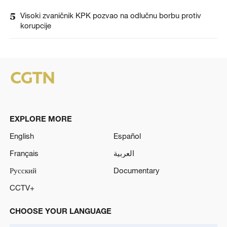
5
Visoki zvaničnik KPK pozvao na odlučnu borbu protiv
korupcije
EXPLORE MORE
English
Español
Français
العربية
Русский
Documentary
CCTV+
CHOOSE YOUR LANGUAGE