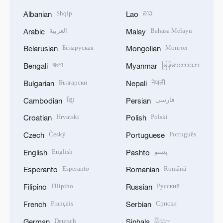
Shqip
ລາວ
Albanian
Lao
العربية
Bahasa Melayu
Arabic
Malay
Беларуская
Монгол
Belarusian
Mongolian
বাংলা
မြန်မာဘာသာ
Bengali
Myanmar
Български
नेपाली
Bulgarian
Nepali
ខ្មែរ
فارسی
Cambodian
Persian
Hrvatski
Polski
Croatian
Polish
Český
Português
Czech
Portuguese
English
پښتو
English
Pashto
Esperanto
Română
Esperanto
Romanian
Filipino
Русский
Filipino
Russian
Français
Српски
French
Serbian
Deutsch
සිංහල
German
Sinhala