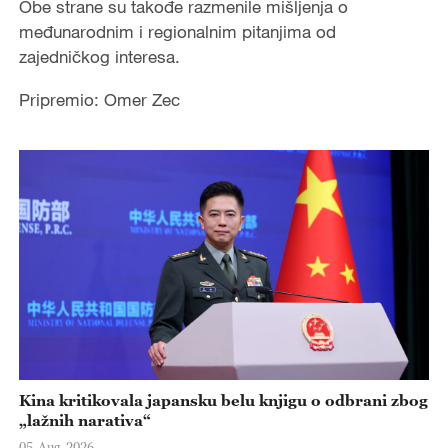
Obe strane su takođe razmenile mišljenja o
međunarodnim i regionalnim pitanjima od
zajedničkog interesa.
Pripremio: Omer Zec
Kina kritikovala japansku belu knjigu o odbrani zbog
„lažnih narativa“
05-Aug-2026