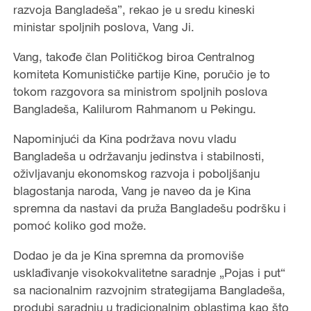
razvoja Bangladeša”, rekao je u sredu kineski
ministar spoljnih poslova, Vang Ji.
Vang, takođe član Političkog biroa Centralnog
komiteta Komunističke partije Kine, poručio je to
tokom razgovora sa ministrom spoljnih poslova
Bangladeša, Kalilurom Rahmanom u Pekingu.
Napominjući da Kina podržava novu vladu
Bangladeša u održavanju jedinstva i stabilnosti,
oživljavanju ekonomskog razvoja i poboljšanju
blagostanja naroda, Vang je naveo da je Kina
spremna da nastavi da pruža Bangladešu podršku i
pomoć koliko god može.
Dodao je da je Kina spremna da promoviše
usklađivanje visokokvalitetne saradnje „Pojas i put“
sa nacionalnim razvojnim strategijama Bangladeša,
produbi saradnju u tradicionalnim oblastima kao što