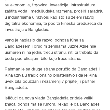
su ekonomija, trgovina, investicije, infrastruktura,
zaštita voda i međuljudska razmena, proširi saradnju
u industrijama u razvoju kao što su zeleni razvoj i
digitalna ekonomija, te podrži kineska preduzeća da
investiraju u Bangladeš.
Vang je naglasio da razvoj odnosa Kine sa
Bangladešem i drugim zemljama Južne Azije nije
usmeren ni na jednu treću stranu, niti bi trebalo da
bude pod uticajem bilo koje treće strane.
Rahman je sa druge strane poručio da Bangladeš i
Kina uživaju tradicionalno prijateljstvo i da je Kina
uvek bila pouzdan i nezamenljiv prijatelj i partner
Bangladeša.
Ističući da nova vlada Bangladeša pridaje veliki
značaj odnosima sa Kinom, rekao je da Bangladeš