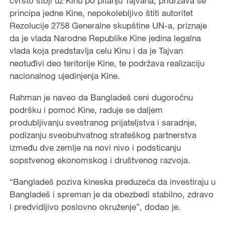
čvrsto stoji uz Kinu po pitanju Tajvana, pridržava se
principa jedne Kine, nepokolebljivo štiti autoritet
Rezolucije 2758 Generalne skupštine UN-a, priznaje
da je vlada Narodne Republike Kine jedina legalna
vlada koja predstavlja celu Kinu i da je Tajvan
neotuđivi deo teritorije Kine, te podržava realizaciju
nacionalnog ujedinjenja Kine.
Rahman je naveo da Bangladeš ceni dugoročnu
podršku i pomoć Kine, raduje se daljem
produbljivanju svestranog prijateljstva i saradnje,
podizanju sveobuhvatnog strateškog partnerstva
između dve zemlje na novi nivo i podsticanju
sopstvenog ekonomskog i društvenog razvoja.
“Bangladeš poziva kineska preduzeća da investiraju u
Bangladeš i spreman je da obezbedi stabilno, zdravo
i predvidljivo poslovno okruženje”, dodao je.