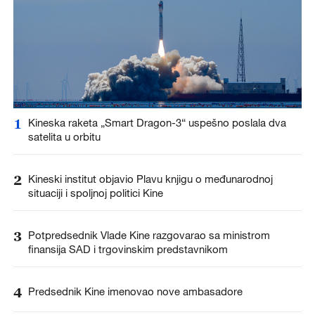
1
Kineska raketa „Smart Dragon-3“ uspešno poslala dva
satelita u orbitu
2
Kineski institut objavio Plavu knjigu o međunarodnoj
situaciji i spoljnoj politici Kine
3
Potpredsednik Vlade Kine razgovarao sa ministrom
finansija SAD i trgovinskim predstavnikom
4
Predsednik Kine imenovao nove ambasadore