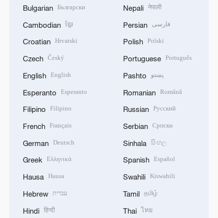
Български
नेपाली
Bulgarian
Nepali
ខ្មែរ
فارسی
Cambodian
Persian
Hrvatski
Polski
Croatian
Polish
Český
Português
Czech
Portuguese
English
پښتو
English
Pashto
Esperanto
Română
Esperanto
Romanian
Filipino
Русский
Filipino
Russian
Français
Српски
French
Serbian
Deutsch
සිංහල
German
Sinhala
Ελληνικά
Español
Greek
Spanish
Hausa
Kiswahili
Hausa
Swahili
עברית
தமிழ்
Hebrew
Tamil
हिन्दी
ไทย
Hindi
Thai