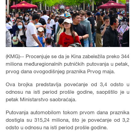
(KMG)-- Procenjuje se da je Kina zabeležila preko 344
miliona međuregionalnih putničkih putovanja u petak,
prvog dana ovogodišnjeg praznika Prvog maja.
Ova brojka predstavlja povećanje od 3,4 odsto u
odnosu na isti period prošle godine, saopštilo je u
petak Ministarstvo saobraćaja.
Putovanja automobilom tokom prvom dana praznika
dostigla su 315,24 miliona, što je povećanje od 3,2
odsto u odnosu na isti period prošle godine.