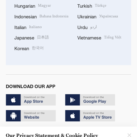
Magyar
Türkçe
Hungarian
Turkish
Bahasa Indonesia
Українська
Indonesian
Ukrainian
Italiano
اردو
Italian
Urdu
日本語
Tiếng Việt
Japanese
Vietnamese
한국어
Korean
DOWNLOAD OUR APP
Copyright © 2024 CGTN.
Our Privacy Statement & Cookie Policy