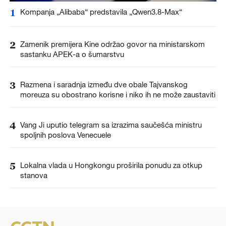
1
Kompanja „Alibaba“ predstavila „Qwen3.8-Max“
2
Zamenik premijera Kine održao govor na ministarskom
sastanku APEK-a o šumarstvu
3
Razmena i saradnja između dve obale Tajvanskog
moreuza su obostrano korisne i niko ih ne može zaustaviti
4
Vang Ji uputio telegram sa izrazima saučešća ministru
spoljnih poslova Venecuele
5
Lokalna vlada u Hongkongu proširila ponudu za otkup
stanova