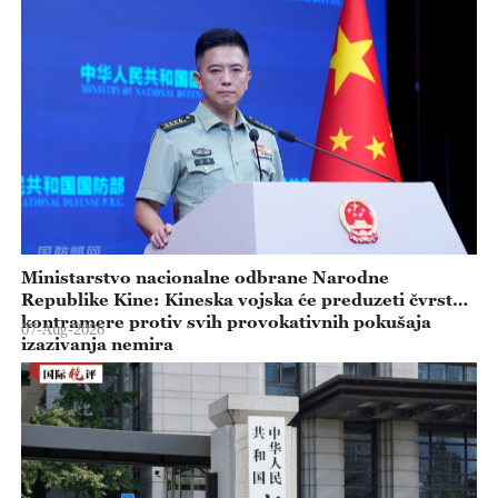
Ministarstvo nacionalne odbrane Narodne
Republike Kine: Kineska vojska će preduzeti čvrste
kontramere protiv svih provokativnih pokušaja
07-Aug-2026
izazivanja nemira