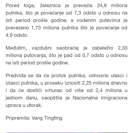
Pored toga, železnica je prevezla 24,8 miliona
putnika, što je povećanje od 7,3 odsto u odnosu na
isti period prošle godine, a vodenim putevima je
prevezeno 1,73 miliona putnika što je povećanje od
4,9 odsto.
Međutim, vazdušni saobraćaj je zabeležio 2,33
miliona putovanja, što je pad od 0,7 odsto u odnosu
na isti period prošle godine.
Predviđa se da će protok putnika, odnosno ulasci i
izlasci putnika, u proseku iznositi 2,25 miliona dnevno
i da će dostići vrhunac od više od 2,4 miliona u
jednom danu, saopštila je Nacionalna imigraciona
uprava u utorak.
Pripremila: Vang Tingting