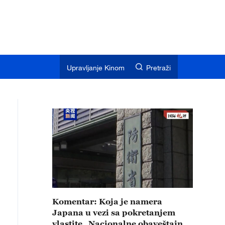
Upravljanje Kinom
Pretraži
Komentar: Koja je namera
Japana u vezi sa pokretanjem
vlastite „Nacionalne obaveštajne