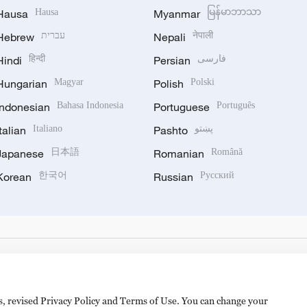
Hausa
Hausa
Myanmar
မြန်မာဘာသာ
Hebrew
עברית
Nepali
नेपाली
Hindi
हिन्दी
Persian
فارسی
Hungarian
Magyar
Polish
Polski
Indonesian
Bahasa Indonesia
Portuguese
Português
Italian
Italiano
Pashto
پښتو
Japanese
日本語
Romanian
Română
Korean
한국어
Russian
Русский
es, revised Privacy Policy and Terms of Use. You can change your