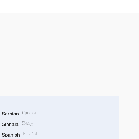
provincijama Šansi i Gansu
Serbian
Српски
Sinhala
සිංහල
Spanish
Español