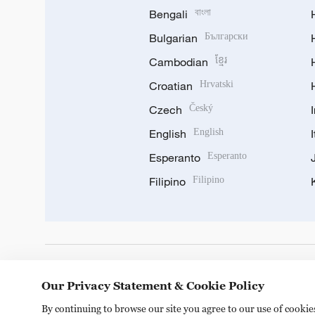
Bengali
বাংলা
Bulgarian
Български
Cambodian
ខ្មែរ
Croatian
Hrvatski
Czech
Český
English
English
Esperanto
Esperanto
Filipino
Filipino
DOWNLOAD OUR APP
Our Privacy Statement & Cookie Policy
By continuing to browse our site you agree to our use of cooki