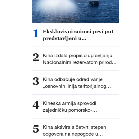
1
Ekskluzivni snimci prvi put
predstavljeni u
dokumentarcu „Put do
pobede“
2
Kina izdala propis o upravljanju
Nacionalnim rezervatom prirode
Huangjan Dao
3
Kina odbacuje određivanje
„osnovnih linija teritorijalnog
mora“ od strane Filipina
4
Kineska armija sprovodi
zajedničku pomorsko-
vazduhoplovnu vežbu kod ostrva
Huangjan
5
Kina aktivirala četvrti stepen
odgovora na nepogode u