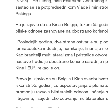
(KMG) – He Lifeng, član Politbiroa Centralnog k
sastao se sa potpredsednikom Vlade i ministro
Pekingu.
He je izjavio da su Kina i Belgija, tokom 55 god
bliske odnose zasnovane na obostrano korisnoj
„Poslednjih godina, dve strane ostvarile su plo
farmaceutska industrija, hemikalije, finansije i l
Kao branitelji multilateralizma i pristalice otvo
nastave tradiciju obostrano korisne saradnje i p
Kine i EU“, rekao je on.
Prevo je izjavio da su Belgija i Kina sveobuhvatn
iskoristi 55. godišnjicu uspostavljanja diplomat
promociju razvoja bilateralnih odnosa, jačanje 
i trgovina, i zajedničko očuvanje multilateraliz