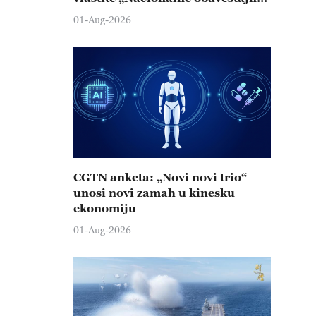
agencije“?
01-Aug-2026
CGTN anketa: „Novi novi trio“
unosi novi zamah u kinesku
ekonomiju
01-Aug-2026