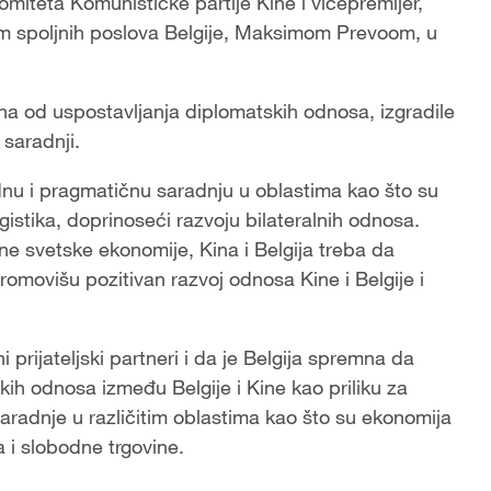
omiteta Komunističke partije Kine i vicepremijer,
m spoljnih poslova Belgije, Maksimom Prevoom, u
ina od uspostavljanja diplomatskih odnosa, izgradile
 saradnji.
dnu i pragmatičnu saradnju u oblastima kao što su
ogistika, doprinoseći razvoju bilateralnih odnosa.
rene svetske ekonomije, Kina i Belgija treba da
romovišu pozitivan razvoj odnosa Kine i Belgije i
i prijateljski partneri i da je Belgija spremna da
skih odnosa između Belgije i Kine kao priliku za
saradnje u različitim oblastima kao što su ekonomija
ma i slobodne trgovine.