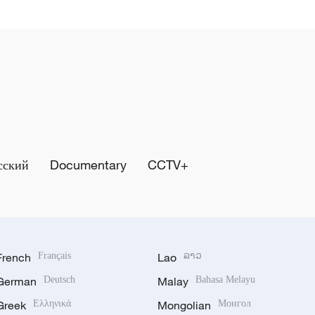
сский
Documentary
CCTV+
French
Français
Lao
ລາວ
German
Deutsch
Malay
Bahasa Melayu
Greek
Ελληνικά
Mongolian
Монгол