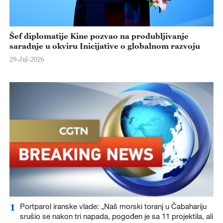
Šef diplomatije Kine pozvao na produbljivanje
saradnje u okviru Inicijative o globalnom razvoju
29-Jul-2026
1
Portparol iranske vlade: „Naš morski toranj u Čabahariju
srušio se nakon tri napada, pogođen je sa 11 projektila, ali