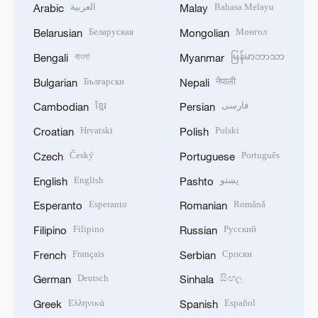
العربية
Bahasa Melayu
Arabic
Malay
Беларуская
Монгол
Belarusian
Mongolian
বাংলা
မြန်မာဘာသာ
Bengali
Myanmar
Български
नेपाली
Bulgarian
Nepali
ខ្មែរ
فارسی
Cambodian
Persian
Hrvatski
Polski
Croatian
Polish
Český
Português
Czech
Portuguese
English
پښتو
English
Pashto
Esperanto
Română
Esperanto
Romanian
Filipino
Русский
Filipino
Russian
Français
Српски
French
Serbian
Deutsch
සිංහල
German
Sinhala
Ελληνικά
Español
Greek
Spanish