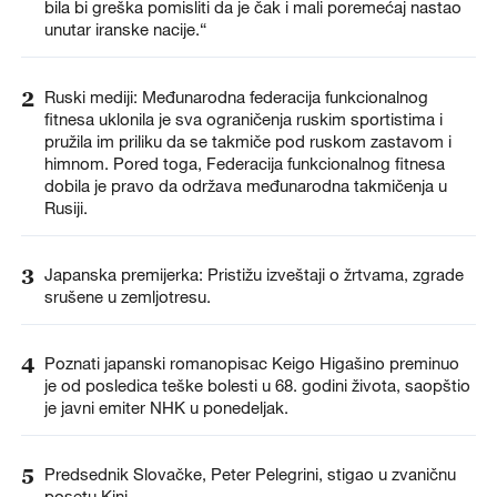
bila bi greška pomisliti da je čak i mali poremećaj nastao
unutar iranske nacije.“
2
Ruski mediji: Međunarodna federacija funkcionalnog
fitnesa uklonila je sva ograničenja ruskim sportistima i
pružila im priliku da se takmiče pod ruskom zastavom i
himnom. Pored toga, Federacija funkcionalnog fitnesa
dobila je pravo da održava međunarodna takmičenja u
Rusiji.
3
Japanska premijerka: Pristižu izveštaji o žrtvama, zgrade
srušene u zemljotresu.
4
Poznati japanski romanopisac Keigo Higašino preminuo
je od posledica teške bolesti u 68. godini života, saopštio
je javni emiter NHK u ponedeljak.
5
Predsednik Slovačke, Peter Pelegrini, stigao u zvaničnu
posetu Kini.