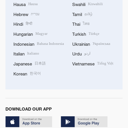
Hausa
Kiswahili
Hausa
Swahili
עברית
தமிழ்
Hebrew
Tamil
हिन्दी
ไทย
Hindi
Thai
Magyar
Türkçe
Hungarian
Turkish
Bahasa Indonesia
Українська
Indonesian
Ukrainian
Italiano
اردو
Italian
Urdu
日本語
Tiếng Việt
Japanese
Vietnamese
한국어
Korean
DOWNLOAD OUR APP