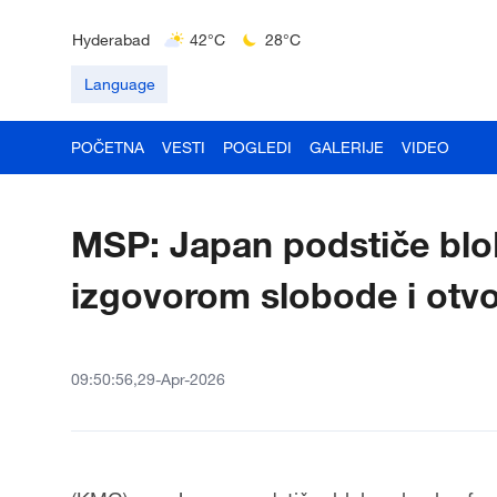
Delhi
36°C
23°C
Hyderabad
42°C
28°C
Mumbai
31°C
27°C
Language
POČETNA
VESTI
POGLEDI
GALERIJE
VIDEO
MSP: Japan podstiče blo
izgovorom slobode i otvo
09:50:56,29-Apr-2026