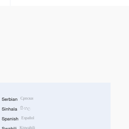
Serbian
Српски
Sinhala
සිංහල
Spanish
Español
Swahili
Kiswahili