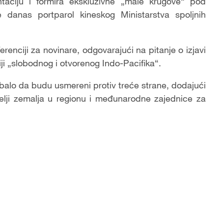
aciju i formira ekskluzivne „male krugove“ pod
je danas portparol kineskog Ministarstva spoljnih
erenciji za novinare, odgovarajući na pitanje o izjavi
ji „slobodnog i otvorenog Indo-Pacifika“.
ebalo da budu usmereni protiv treće strane, dodajući
elji zemalja u regionu i međunarodne zajednice za