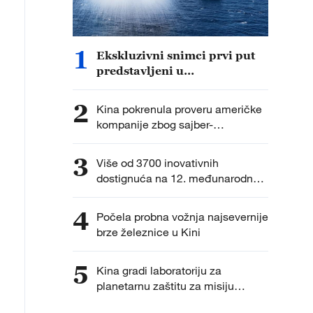
1
Ekskluzivni snimci prvi put
predstavljeni u
dokumentarcu „Put do
pobede“
2
Kina pokrenula proveru američke
kompanije zbog sajber-
bezbednosti
3
Više od 3700 inovativnih
dostignuća na 12. međunarodnoj
izložbi izuma
4
Počela probna vožnja najsevernije
brze železnice u Kini
5
Kina gradi laboratoriju za
planetarnu zaštitu za misiju
vraćanja uzoraka na Mars