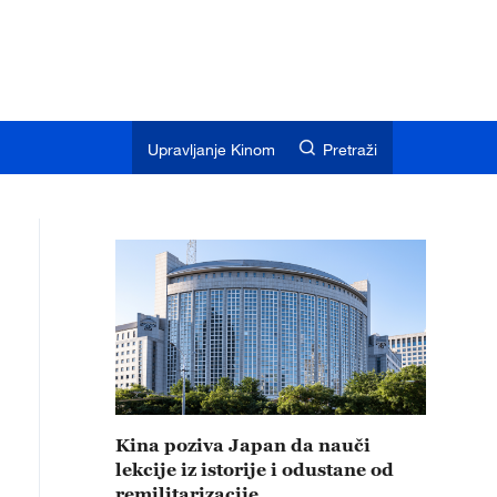
Upravljanje Kinom
Pretraži
Kina poziva Japan da nauči
lekcije iz istorije i odustane od
remilitarizacije