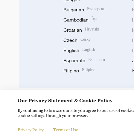
Bulgarian
Български
Cambodian
ខ្មែរ
Croatian
Hrvatski
Czech
Český
English
English
Esperanto
Esperanto
Filipino
Filipino
Our Privacy Statement & Cookie Policy
DOWNLOAD OUR APP
By continuing to browse our site you agree to our use of cooki
cookie settings through your browser.
Privacy Policy
Terms of Use