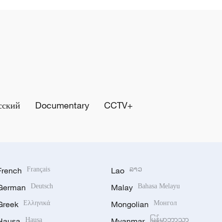
сский
Documentary
CCTV+
French
Français
Lao
ລາວ
German
Deutsch
Malay
Bahasa Melayu
Greek
Ελληνικά
Mongolian
Монгол
Hausa
Hausa
Myanmar
မြန်မာဘာသာ