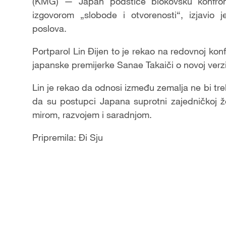
(KMG) — Japan podstiče blokovsku konfront
izgovorom „slobode i otvorenosti“, izjavio 
poslova.
Portparol Lin Đijen to je rekao na redovnoj konf
japanske premijerke Sanae Takaiči o novoj verzi
Lin je rekao da odnosi između zemalja ne bi tr
da su postupci Japana suprotni zajedničkoj ž
mirom, razvojem i saradnjom.
Pripremila: Đi Sju