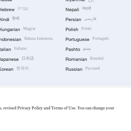
Hebrew
עברית
Nepali
नेपाली
Hindi
हिन्दी
Persian
فارسی
Hungarian
Magyar
Polish
Polski
Indonesian
Bahasa Indonesia
Portuguese
Português
Italian
Italiano
Pashto
پښتو
Japanese
日本語
Romanian
Română
Korean
한국어
Russian
Русский
es, revised Privacy Policy and Terms of Use. You can change your