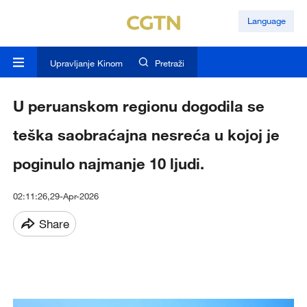
Language
Upravljanje Kinom
Pretraži
U peruanskom regionu dogodila se
teška saobraćajna nesreća u kojoj je
poginulo najmanje 10 ljudi.
02:11:26,29-Apr-2026
Share