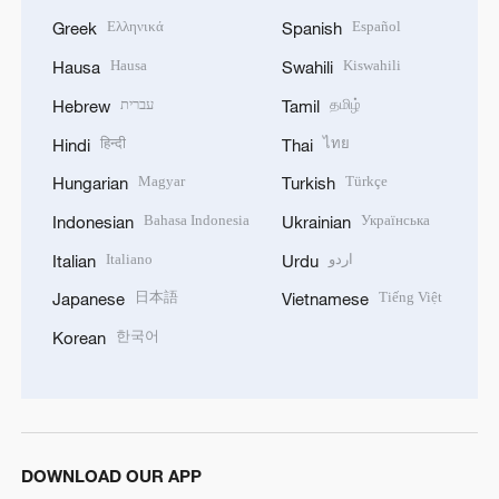
Ελληνικά
Español
Greek
Spanish
Hausa
Kiswahili
Hausa
Swahili
עברית
தமிழ்
Hebrew
Tamil
हिन्दी
ไทย
Hindi
Thai
Magyar
Türkçe
Hungarian
Turkish
Bahasa Indonesia
Українська
Indonesian
Ukrainian
Italiano
اردو
Italian
Urdu
日本語
Tiếng Việt
Japanese
Vietnamese
한국어
Korean
DOWNLOAD OUR APP