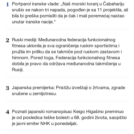
1
Portparol iranske vlade: „Naš morski toranj u Čabahariju
srušio se nakon tri napada, pogođen je sa 11 projektila, ali
bila bi greška pomisliti da je čak i mali poremećaj nastao
unutar iranske nacije.“
2
Ruski mediji: Međunarodna federacija funkcionalnog
fitnesa uklonila je sva ograničenja ruskim sportistima i
pružila im priliku da se takmiče pod ruskom zastavom i
himnom. Pored toga, Federacija funkcionalnog fitnesa
dobila je pravo da održava međunarodna takmičenja u
Rusiji.
3
Japanska premijerka: Pristižu izveštaji o žrtvama, zgrade
srušene u zemljotresu.
4
Poznati japanski romanopisac Keigo Higašino preminuo
je od posledica teške bolesti u 68. godini života, saopštio
je javni emiter NHK u ponedeljak.