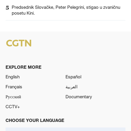
5
Predsednik Slovačke, Peter Pelegrini, stigao u zvaničnu
posetu Kini.
EXPLORE MORE
English
Español
Français
العربية
Русский
Documentary
CCTV+
CHOOSE YOUR LANGUAGE