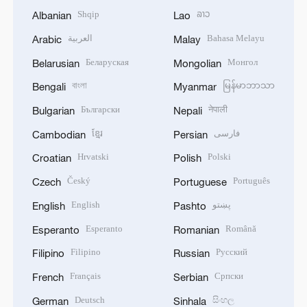
Shqip
ລາວ
Albanian
Lao
العربية
Bahasa Melayu
Arabic
Malay
Беларуская
Монгол
Belarusian
Mongolian
বাংলা
မြန်မာဘာသာ
Bengali
Myanmar
Български
नेपाली
Bulgarian
Nepali
ខ្មែរ
فارسی
Cambodian
Persian
Hrvatski
Polski
Croatian
Polish
Český
Português
Czech
Portuguese
English
پښتو
English
Pashto
Esperanto
Română
Esperanto
Romanian
Filipino
Русский
Filipino
Russian
Français
Српски
French
Serbian
Deutsch
සිංහල
German
Sinhala