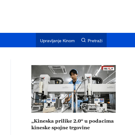
Upravljanje Kinom
Pretraži
„Kineska prilike 2.0“ u podacima
kineske spojne trgovine