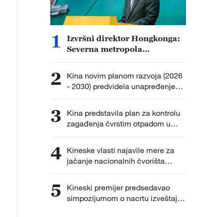
1
Izvršni direktor Hongkonga:
Severna metropola
podsticaće razvoj tehnologije,
talenata i industrije
2
Kina novim planom razvoja (2026
- 2030) predvidela unapređenje
pravnog okvira za osobe sa
invaliditetom
3
Kina predstavila plan za kontrolu
zagađenja čvrstim otpadom u
narednih pet godina
4
Kineske vlasti najavile mere za
jačanje nacionalnih čvorišta
teretnog saobraćaja
5
Kineski premijer predsedavao
simpozijumom o nacrtu izveštaja
o radu vlade i petogodišnjem