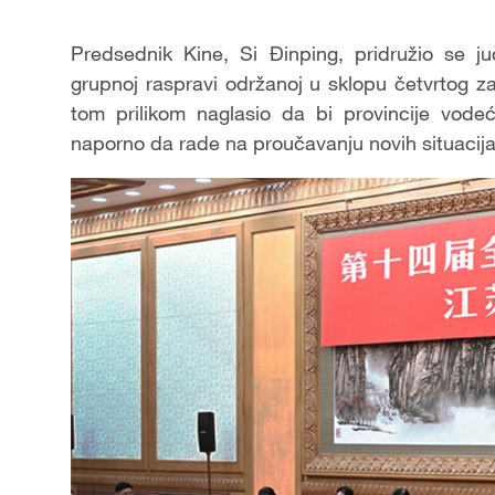
Predsednik Kine, Si Đinping, pridružio se j
grupnoj raspravi održanoj u sklopu četvrtog 
tom prilikom naglasio da bi provincije vode
naporno da rade na proučavanju novih situacija