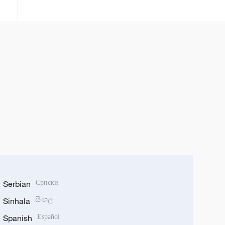
uklonila je sva ograničenja ruskim
nacije.“
sportistima i pružila im priliku da
se takmiče pod ruskom zastavom
i himnom. Pored toga, Federacija
funkcionalnog fitnesa dobila je
pravo da održava međunarodna
takmičenja u Rusiji.
Serbian
Српски
Sinhala
සිංහල
Spanish
Español