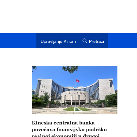
Upravljanje Kinom
Pretraži
Kineska centralna banka
povećava finansijsku podršku
realnoj ekonomiji u drugoj