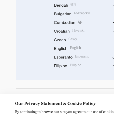
Bengali
বাংলা
Bulgarian
Български
Cambodian
ខ្មែរ
Croatian
Hrvatski
Czech
Český
English
English
Esperanto
Esperanto
Filipino
Filipino
DOWNLOAD OUR APP
Our Privacy Statement & Cookie Policy
By continuing to browse our site you agree to our use of cooki