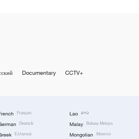
сский
Documentary
CCTV+
French
Français
Lao
ລາວ
German
Deutsch
Malay
Bahasa Melayu
Greek
Ελληνικά
Mongolian
Монгол