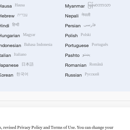
Hausa
Hausa
Myanmar
မြန်မာဘာသာ
Hebrew
עברית
Nepali
नेपाली
Hindi
हिन्दी
Persian
فارسی
Hungarian
Magyar
Polish
Polski
Indonesian
Bahasa Indonesia
Portuguese
Português
Italian
Italiano
Pashto
پښتو
Japanese
日本語
Romanian
Română
Korean
한국어
Russian
Русский
es, revised Privacy Policy and Terms of Use. You can change your