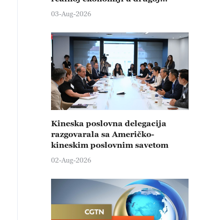
polovini godine
03-Aug-2026
Kineska poslovna delegacija
razgovarala sa Američko-
kineskim poslovnim savetom
02-Aug-2026