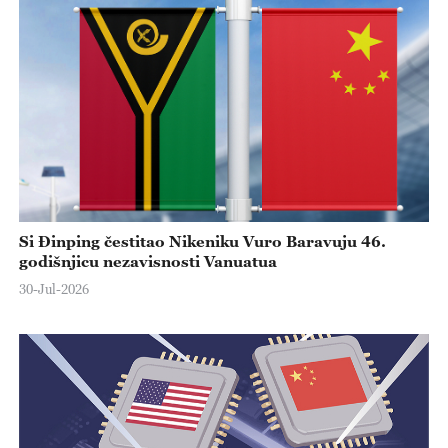
Si Đinping čestitao Nikeniku Vuro Baravuju 46.
godišnjicu nezavisnosti Vanuatua
30-Jul-2026