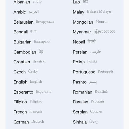
Shqip
ລາວ
Albanian
Lao
العربية
Bahasa Melayu
Arabic
Malay
Беларуская
Монгол
Belarusian
Mongolian
বাংলা
မြန်မာဘာသာ
Bengali
Myanmar
Български
नेपाली
Bulgarian
Nepali
ខ្មែរ
فارسی
Cambodian
Persian
Hrvatski
Polski
Croatian
Polish
Český
Português
Czech
Portuguese
English
پښتو
English
Pashto
Esperanto
Română
Esperanto
Romanian
Filipino
Русский
Filipino
Russian
Français
Српски
French
Serbian
Deutsch
සිංහල
German
Sinhala