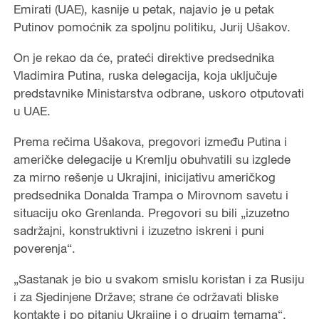
Emirati (UAE), kasnije u petak, najavio je u petak
Putinov pomoćnik za spoljnu politiku, Jurij Ušakov.
On je rekao da će, prateći direktive predsednika
Vladimira Putina, ruska delegacija, koja uključuje
predstavnike Ministarstva odbrane, uskoro otputovati
u UAE.
Prema rečima Ušakova, pregovori između Putina i
američke delegacije u Kremlju obuhvatili su izglede
za mirno rešenje u Ukrajini, inicijativu američkog
predsednika Donalda Trampa o Mirovnom savetu i
situaciju oko Grenlanda. Pregovori su bili „izuzetno
sadržajni, konstruktivni i izuzetno iskreni i puni
poverenja“.
„Sastanak je bio u svakom smislu koristan i za Rusiju
i za Sjedinjene Države; strane će održavati bliske
kontakte i po pitanju Ukrajine i o drugim temama“,