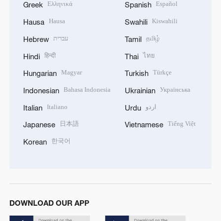
Ελληνικά
Español
Greek
Spanish
Hausa
Kiswahili
Hausa
Swahili
עברית
தமிழ்
Hebrew
Tamil
हिन्दी
ไทย
Hindi
Thai
Magyar
Türkçe
Hungarian
Turkish
Bahasa Indonesia
Українська
Indonesian
Ukrainian
Italiano
اردو
Italian
Urdu
日本語
Tiếng Việt
Japanese
Vietnamese
한국어
Korean
DOWNLOAD OUR APP