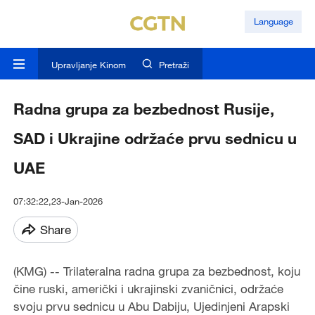
Language
Upravljanje Kinom
Pretraži
Radna grupa za bezbednost Rusije,
SAD i Ukrajine održaće prvu sednicu u
UAE
07:32:22,23-Jan-2026
Share
(KMG) -- Trilateralna radna grupa za bezbednost, koju
čine ruski, američki i ukrajinski zvaničnici, održaće
svoju prvu sednicu u Abu Dabiju, Ujedinjeni Arapski