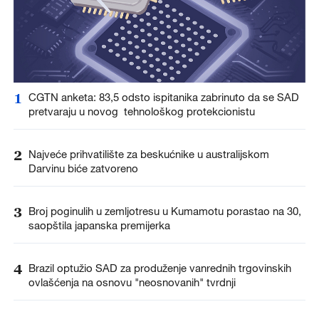
1
CGTN anketa: 83,5 odsto ispitanika zabrinuto da se SAD
pretvaraju u novog tehnološkog protekcionistu
2
Najveće prihvatilište za beskućnike u australijskom
Darvinu biće zatvoreno
3
Broj poginulih u zemljotresu u Kumamotu porastao na 30,
saopštila japanska premijerka
4
Brazil optužio SAD za produženje vanrednih trgovinskih
ovlašćenja na osnovu "neosnovanih" tvrdnji