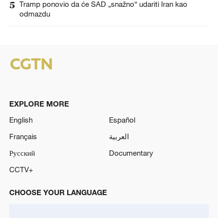
5
Tramp ponovio da će SAD „snažno“ udariti Iran kao
odmazdu
EXPLORE MORE
English
Español
Français
العربية
Русский
Documentary
CCTV+
CHOOSE YOUR LANGUAGE