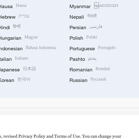
Hausa
Hausa
Myanmar
မြန်မာဘာသာ
Hebrew
עברית
Nepali
नेपाली
Hindi
हिन्दी
Persian
فارسی
Hungarian
Magyar
Polish
Polski
Indonesian
Bahasa Indonesia
Portuguese
Português
Italian
Italiano
Pashto
پښتو
Japanese
日本語
Romanian
Română
Korean
한국어
Russian
Русский
es, revised Privacy Policy and Terms of Use. You can change your