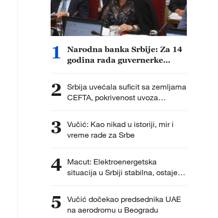
1
Narodna banka Srbije: Za 14
godina rada guvernerke
Tabaković obezbeđeni
rezultati u korist građana i
2
Srbija uvećala suficit sa zemljama
privrede
CEFTA, pokrivenost uvoza
izvozom veća od 300 odsto
3
Vučić: Kao nikad u istoriji, mir i
vreme rade za Srbe
4
Macut: Elektroenergetska
situacija u Srbiji stabilna, ostaje
apel za racionalnom potrošnjom
struje
5
Vučić dočekao predsednika UAE
na aerodromu u Beogradu