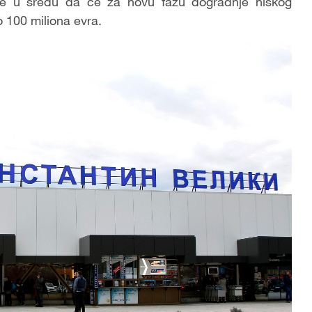
 je u sredu da će za novu fazu dogradnje niškog
o 100 miliona evra.