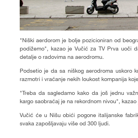
"Niški aerdorom je bolje pozicioniran od beog
podižemo", kazao je Vučić za TV Prva uoči dan
detalje o radovima na aerodromu.
Podsetio je da sa niškog aerodroma uskoro k
razmotri i vraćanje nekih loukost kompanija koje b
"Treba da sagledamo kako da još jednu važnu
kargo saobraćaj je na rekordnom nivou", kazao 
Vučić će u Nišu obići pogone italijanske fabrik
svaka zapošljavaju više od 300 ljudi.