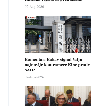
čvrste kontramere protiv svih
07-Aug-2026
provokativnih pokušaja
izazivanja nemira
Komentar: Kakav signal šalju
najnovije kontramere Kine protiv
SAD?
07-Aug-2026