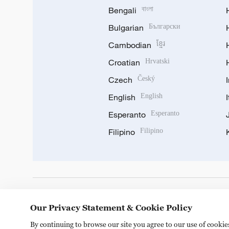
Bengali
বাংলা
Bulgarian
Български
Cambodian
ខ្មែរ
Croatian
Hrvatski
Czech
Český
English
English
Esperanto
Esperanto
Filipino
Filipino
DOWNLOAD OUR APP
Our Privacy Statement & Cookie Policy
By continuing to browse our site you agree to our use of cooki