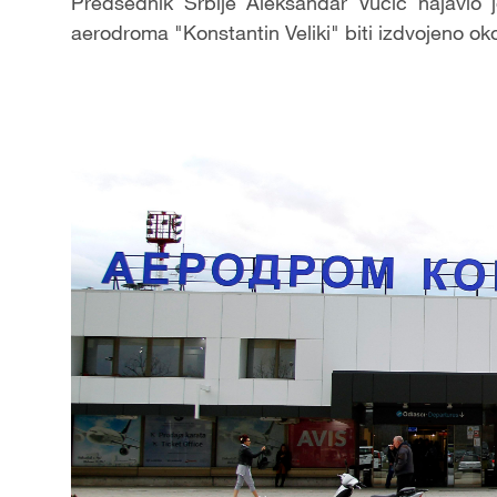
Predsednik Srbije Aleksandar Vučić najavio
aerodroma "Konstantin Veliki" biti izdvojeno ok