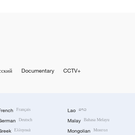
сский
Documentary
CCTV+
French
Français
Lao
ລາວ
German
Deutsch
Malay
Bahasa Melayu
Greek
Ελληνικά
Mongolian
Монгол