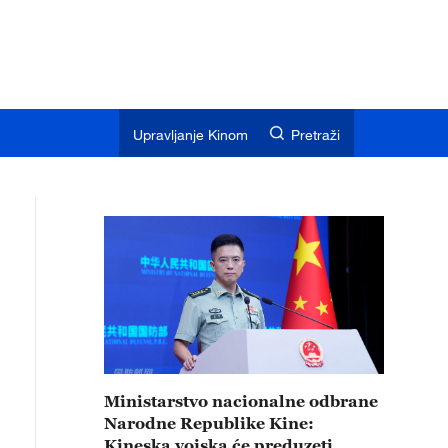
Upravljanje Kinom
Pretraži
Ministarstvo nacionalne odbrane
Narodne Republike Kine:
Kineska vojska će preduzeti