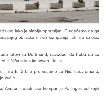
radskog iako je slabije opremljen. Gledaćemo da ga
ašnjeg obilaska niških kompanija, ali nije iznosio
reću letovi za Dortmund, navodeći da treba da se
i iz Niša letele ka severu Italije.
 liniju Er Srbije premestimo za Niš. Istovremeno,
je Vučić.
e Ariston i austrijske kompanije Palfinger, od kojih