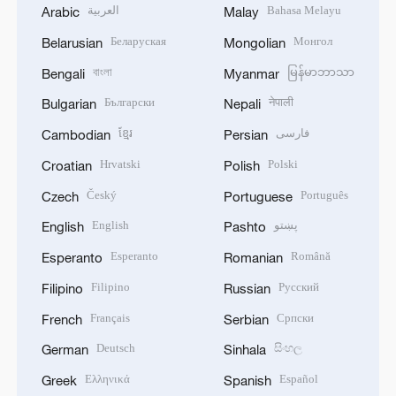
العربية
Bahasa Melayu
Arabic
Malay
Беларуская
Монгол
Belarusian
Mongolian
বাংলা
မြန်မာဘာသာ
Bengali
Myanmar
Български
नेपाली
Bulgarian
Nepali
ខ្មែរ
فارسی
Cambodian
Persian
Hrvatski
Polski
Croatian
Polish
Český
Português
Czech
Portuguese
English
پښتو
English
Pashto
Esperanto
Română
Esperanto
Romanian
Filipino
Русский
Filipino
Russian
Français
Српски
French
Serbian
Deutsch
සිංහල
German
Sinhala
Ελληνικά
Español
Greek
Spanish