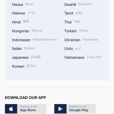
Hausa
Kiswahili
Hausa
Swahili
עברית
தமிழ்
Hebrew
Tamil
हिन्दी
ไทย
Hindi
Thai
Magyar
Türkçe
Hungarian
Turkish
Bahasa Indonesia
Українська
Indonesian
Ukrainian
Italiano
اردو
Italian
Urdu
日本語
Tiếng Việt
Japanese
Vietnamese
한국어
Korean
DOWNLOAD OUR APP