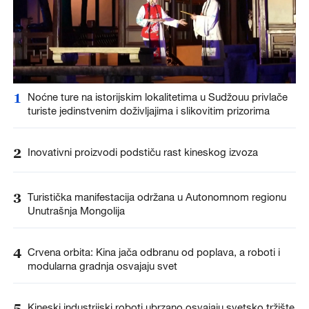
1
Noćne ture na istorijskim lokalitetima u Sudžouu privlače
turiste jedinstvenim doživljajima i slikovitim prizorima
2
Inovativni proizvodi podstiču rast kineskog izvoza
3
Turistička manifestacija održana u Autonomnom regionu
Unutrašnja Mongolija
4
Crvena orbita: Kina jača odbranu od poplava, a roboti i
modularna gradnja osvajaju svet
5
Kineski industrijski roboti ubrzano osvajaju svetsko tržište