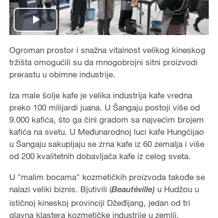
Play
Video
Ogroman prostor i snažna vitalnost velikog kineskog
tržišta omogućili su da mnogobrojni sitni proizvodi
prerastu u obimne industrije.
Iza male šolje kafe je velika industrija kafe vredna
preko 100 milijardi juana. U Šangaju postoji više od
9.000 kafića, što ga čini gradom sa najvećim brojem
kafića na svetu. U Međunarodnoj luci kafe Hungćijao
u Šangaju sakupljaju se zrna kafe iz 60 zemalja i više
od 200 kvalitetnih dobavljača kafe iz celog sveta.
U "malim bocama" kozmetičkih proizvoda takođe se
nalazi veliki biznis. Bjutivili (
u Hudžou u
Beautéville)
ističnoj kineskoj provinciji Džeđijang, jedan od tri
glavna klastera kozmetičke industrije u zemlji,