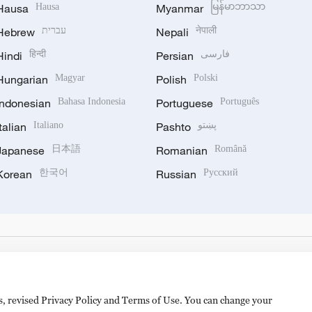
Hausa
Hausa
Myanmar
မြန်မာဘာသာ
Hebrew
עברית
Nepali
नेपाली
Hindi
हिन्दी
Persian
فارسی
Hungarian
Magyar
Polish
Polski
Indonesian
Bahasa Indonesia
Portuguese
Português
Italian
Italiano
Pashto
پښتو
Japanese
日本語
Romanian
Română
Korean
한국어
Russian
Русский
es, revised Privacy Policy and Terms of Use. You can change your