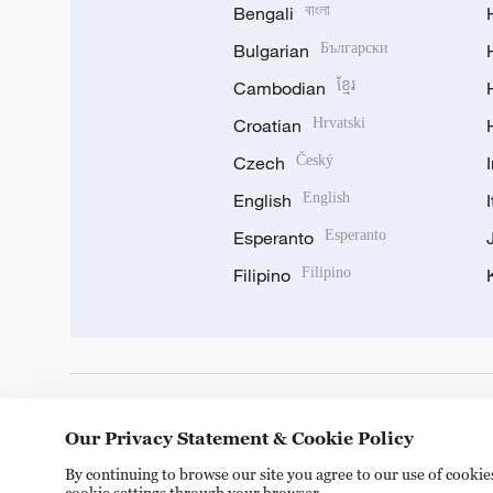
Bengali
বাংলা
Bulgarian
Български
Cambodian
ខ្មែរ
Croatian
Hrvatski
Czech
Český
English
English
Esperanto
Esperanto
Filipino
Filipino
DOWNLOAD OUR APP
Our Privacy Statement & Cookie Policy
By continuing to browse our site you agree to our use of cooki
cookie settings through your browser.