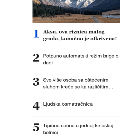
1
Aksu, ova riznica malog
grada, konačno je otkrivena!
2
Potpuno automatski režim brige o
deci
3
Sve više osoba sa oštećenim
sluhom kreće se ka različitim
karijerama
4
Ljudska osmatračnica
5
Tipična scena u jednoj kineskoj
bolnici