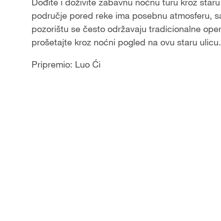
Video
Dođite i doživite zabavnu noćnu turu kroz staru
područje pored reke ima posebnu atmosferu, sa
pozorištu se često održavaju tradicionalne oper
prošetajte kroz noćni pogled na ovu staru ulicu.
Pripremio: Luo Ći