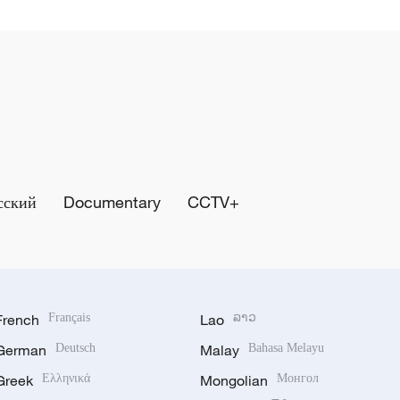
сский
Documentary
CCTV+
French
Français
Lao
ລາວ
German
Deutsch
Malay
Bahasa Melayu
Greek
Ελληνικά
Mongolian
Монгол