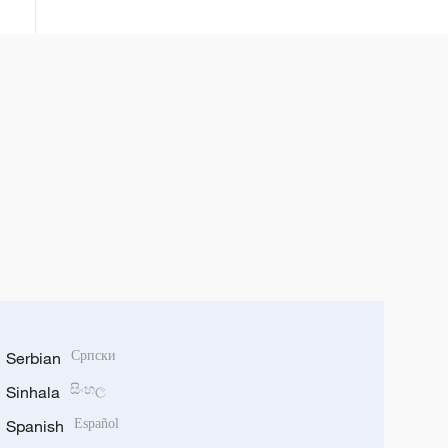
Serbian
Српски
Sinhala
සිංහල
Spanish
Español