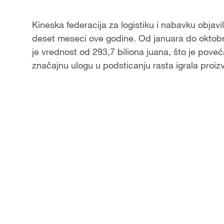
Video
Kineska federacija za logistiku i nabavku objav
deset meseci ove godine. Od januara do oktobra
je vrednost od 293,7 biliona juana, što je povec
značajnu ulogu u podsticanju rasta igrala proiz