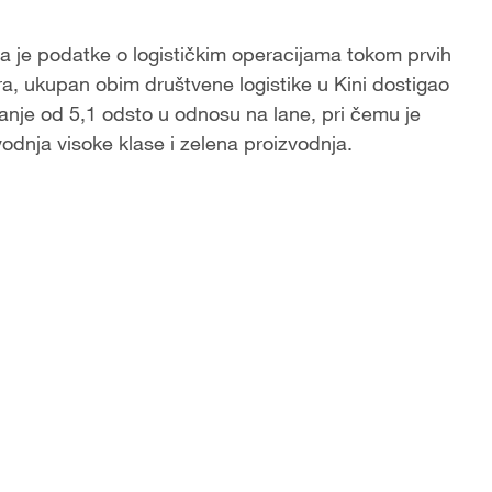
ila je podatke o logističkim operacijama tokom prvih
, ukupan obim društvene logistike u Kini dostigao
́anje od 5,1 odsto u odnosu na lane, pri čemu je
vodnja visoke klase i zelena proizvodnja.