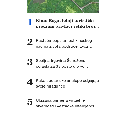
1
Kina: Bogat letnji turistički
program privlači veliki broj
posetilaca
2
Rastuća popularnost kineskog
načina života podstiče izvoz
kineskih proizvoda
3
Spoljna trgovina Šendžena
porasla za 33 odsto u prvoj
polovini godine
4
Kako tibetanske antilope odgajaju
svoje mladunce
5
Ubrzana primena virtuelne
stvarnosti i veštačke inteligencije
podstiče kulturnu potrošnju