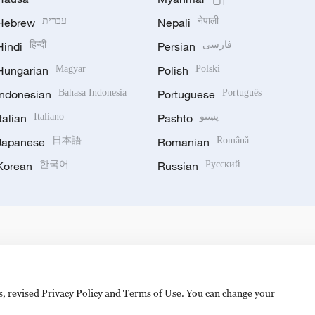
Hebrew
עברית
Nepali
नेपाली
Hindi
हिन्दी
Persian
فارسی
Hungarian
Magyar
Polish
Polski
Indonesian
Bahasa Indonesia
Portuguese
Português
Italian
Italiano
Pashto
پښتو
Japanese
日本語
Romanian
Română
Korean
한국어
Russian
Русский
es, revised Privacy Policy and Terms of Use. You can change your