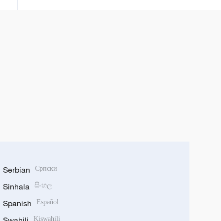
Serbian
Српски
Sinhala
සිංහල
Spanish
Español
Swahili
Kiswahili