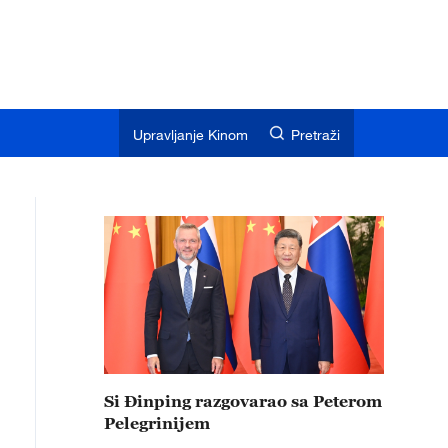
Upravljanje Kinom
Pretraži
Si Đinping razgovarao sa Peterom
Pelegrinijem