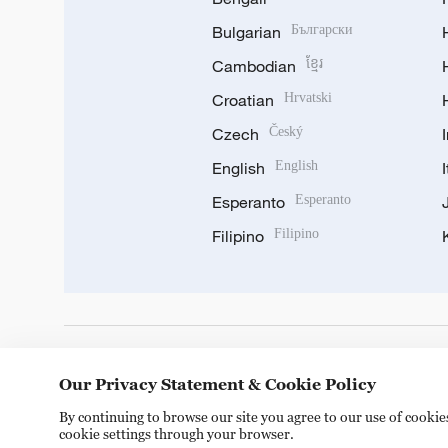
Bulgarian
Български
Cambodian
ខ្មែរ
Croatian
Hrvatski
Czech
Český
English
English
Esperanto
Esperanto
Filipino
Filipino
DOWNLOAD OUR APP
Our Privacy Statement & Cookie Policy
By continuing to browse our site you agree to our use of cooki
cookie settings through your browser.