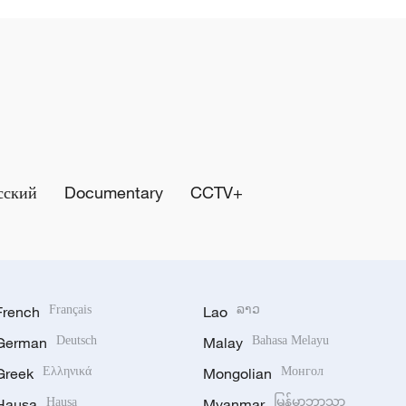
сский
Documentary
CCTV+
French
Français
Lao
ລາວ
German
Deutsch
Malay
Bahasa Melayu
Greek
Ελληνικά
Mongolian
Монгол
Hausa
Hausa
Myanmar
မြန်မာဘာသာ