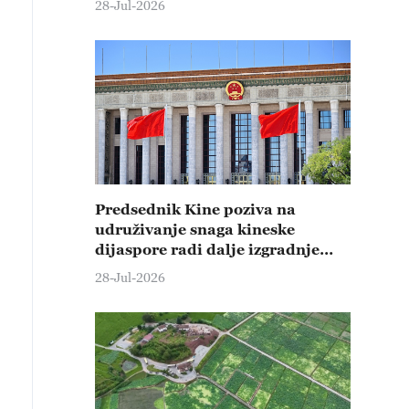
28-Jul-2026
Predsednik Kine poziva na
udruživanje snaga kineske
dijaspore radi dalje izgradnje
države i nacionalnog
28-Jul-2026
podmlađivanja