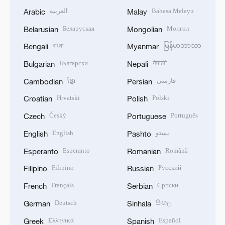
العربية
Bahasa Melayu
Arabic
Malay
Беларуская
Монгол
Belarusian
Mongolian
বাংলা
မြန်မာဘာသာ
Bengali
Myanmar
Български
नेपाली
Bulgarian
Nepali
ខ្មែរ
فارسی
Cambodian
Persian
Hrvatski
Polski
Croatian
Polish
Český
Português
Czech
Portuguese
English
پښتو
English
Pashto
Esperanto
Română
Esperanto
Romanian
Filipino
Русский
Filipino
Russian
Français
Српски
French
Serbian
Deutsch
සිංහල
German
Sinhala
Ελληνικά
Español
Greek
Spanish