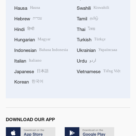
Hausa
Kiswahili
Hausa
Swahili
עברית
தமிழ்
Hebrew
Tamil
हिन्दी
ไทย
Hindi
Thai
Magyar
Türkçe
Hungarian
Turkish
Bahasa Indonesia
Українська
Indonesian
Ukrainian
Italiano
اردو
Italian
Urdu
日本語
Tiếng Việt
Japanese
Vietnamese
한국어
Korean
DOWNLOAD OUR APP