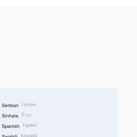
Serbian
Српски
Sinhala
සිංහල
Spanish
Español
Swahili
Kiswahili