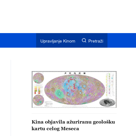
Upravljanje Kinom
Pretraži
Kina objavila ažuriranu geološku
kartu celog Meseca