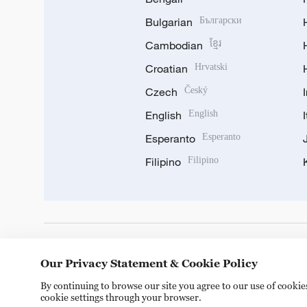
Bulgarian
Български
Cambodian
ខ្មែរ
Croatian
Hrvatski
Czech
Český
English
English
Esperanto
Esperanto
Filipino
Filipino
DOWNLOAD OUR APP
Our Privacy Statement & Cookie Policy
By continuing to browse our site you agree to our use of cooki
cookie settings through your browser.