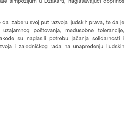
vale simpozijum u Džakarti, naglašavajući doprinos
 da izaberu svoj put razvoja ljudskih prava, te da je
 uzajamnog poštovanja, međusobne tolerancije,
đe su naglasili potrebu jačanja solidarnosti i
azvoja i zajedničkog rada na unapređenju ljudskih