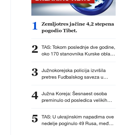
1
Zemljotres jačine 4,2 stepena
pogodio Tibet.
2
TAS: Tokom poslednje dve godine,
oko 170 stanovnika Kurske oblasti
vraćeno je u Rusiju sa teritorije
Ukrajine, gde su se, prema
3
Južnokorejska policija izvršila
navodima ruskih vlasti, nalazili
pretres Fudbalskog saveza u
protiv svoje volje nakon što su
istrazi o imenovanju selektora.
ukrajinske oružane snage
4
privremeno zauzele delove
Južna Koreja: Šesnaest osoba
regiona.
preminulo od posledica velikih
vrućina ovog leta.
5
TAS: U ukrajinskim napadima ove
nedelje poginulo 49 Rusa, među
njima četvoro dece.