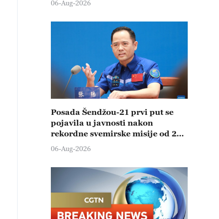
06-Aug-2026
Posada Šendžou-21 prvi put se
pojavila u javnosti nakon
rekordne svemirske misije od 210
dana
06-Aug-2026