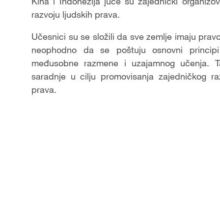
Kina i Indonezija juče su zajednički organizo
razvoju ljudskih prava.
Učesnici su se složili da sve zemlje imaju pravo
neophodno da se poštuju osnovni principi
međusobne razmene i uzajamnog učenja. Tako
saradnje u cilju promovisanja zajedničkog r
prava.