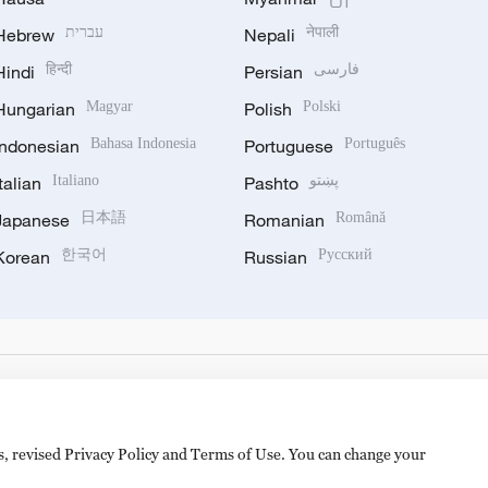
Hebrew
עברית
Nepali
नेपाली
Hindi
हिन्दी
Persian
فارسی
Hungarian
Magyar
Polish
Polski
Indonesian
Bahasa Indonesia
Portuguese
Português
Italian
Italiano
Pashto
پښتو
Japanese
日本語
Romanian
Română
Korean
한국어
Russian
Русский
es, revised Privacy Policy and Terms of Use. You can change your