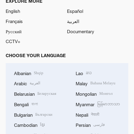
EXPLORE MORE
English
Español
Français
العربية
Русский
Documentary
CCTV+
CHOOSE YOUR LANGUAGE
Shqip
ລາວ
Albanian
Lao
العربية
Bahasa Melayu
Arabic
Malay
Беларуская
Монгол
Belarusian
Mongolian
বাংলা
မြန်မာဘာသာ
Bengali
Myanmar
Български
नेपाली
Bulgarian
Nepali
ខ្មែរ
فارسی
Cambodian
Persian