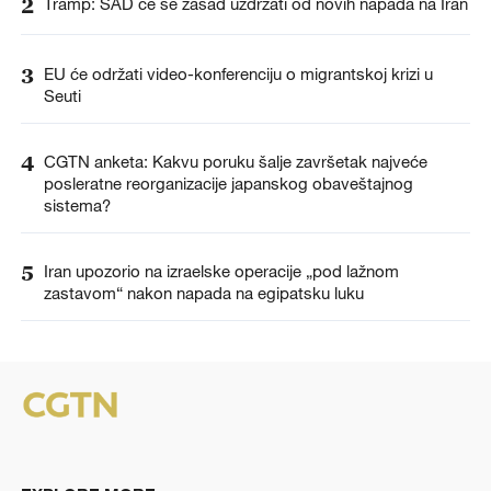
2
Tramp: SAD će se zasad uzdržati od novih napada na Iran
3
EU će održati video-konferenciju o migrantskoj krizi u
Seuti
4
CGTN anketa: Kakvu poruku šalje završetak najveće
posleratne reorganizacije japanskog obaveštajnog
sistema?
5
Iran upozorio na izraelske operacije „pod lažnom
zastavom“ nakon napada na egipatsku luku