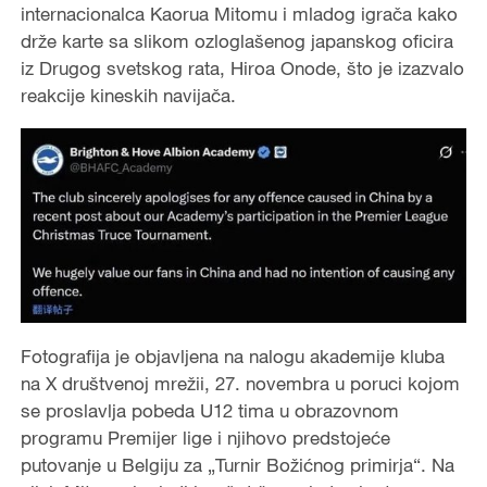
internacionalca Kaorua Mitomu i mladog igrača kako
drže karte sa slikom ozloglašenog japanskog oficira
iz Drugog svetskog rata, Hiroa Onode, što je izazvalo
reakcije kineskih navijača.
Fotografija je objavljena na nalogu akademije kluba
na X društvenoj mrežii, 27. novembra u poruci kojom
se proslavlja pobeda U12 tima u obrazovnom
programu Premijer lige i njihovo predstojeće
putovanje u Belgiju za „Turnir Božićnog primirja“. Na