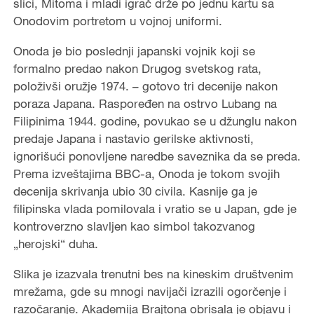
slici, Mitoma i mladi igrač drže po jednu kartu sa
Onodovim portretom u vojnoj uniformi.
Onoda je bio poslednji japanski vojnik koji se
formalno predao nakon Drugog svetskog rata,
položivši oružje 1974. – gotovo tri decenije nakon
poraza Japana. Raspoređen na ostrvo Lubang na
Filipinima 1944. godine, povukao se u džunglu nakon
predaje Japana i nastavio gerilske aktivnosti,
ignorišući ponovljene naredbe saveznika da se preda.
Prema izveštajima BBC-a, Onoda je tokom svojih
decenija skrivanja ubio 30 civila. Kasnije ga je
filipinska vlada pomilovala i vratio se u Japan, gde je
kontroverzno slavljen kao simbol takozvanog
„herojski“ duha.
Slika je izazvala trenutni bes na kineskim društvenim
mrežama, gde su mnogi navijači izrazili ogorčenje i
razočaranje. Akademija Brajtona obrisala je objavu i