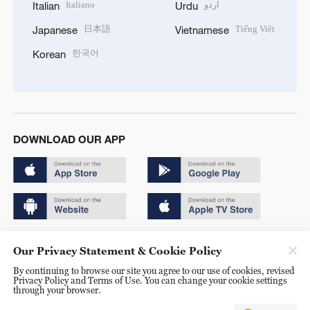
Italiano
اردو
Italian
Urdu
日本語
Tiếng Việt
Japanese
Vietnamese
한국어
Korean
DOWNLOAD OUR APP
Copyright © 2024 CGTN.
Our Privacy Statement & Cookie Policy
京ICP备20000184号
By continuing to browse our site you agree to our use of cookies, revised
Privacy Policy and Terms of Use. You can change your cookie settings
京公网安备 11010502050052号
through your browser.
Disinformation report hotline: 010-85061466