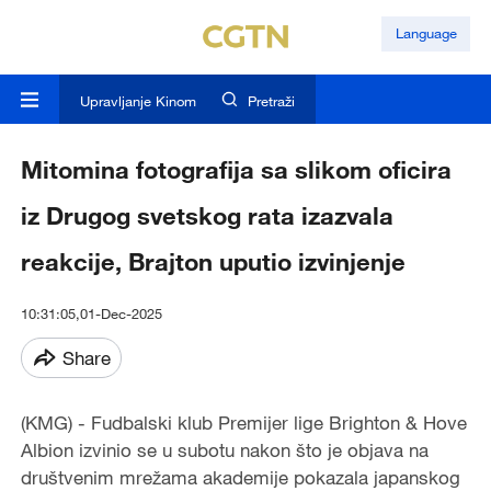
Language
Upravljanje Kinom
Pretraži
Mitomina fotografija sa slikom oficira
iz Drugog svetskog rata izazvala
reakcije, Brajton uputio izvinjenje
10:31:05,01-Dec-2025
Share
(KMG) - Fudbalski klub Premijer lige Brighton & Hove
Albion izvinio se u subotu nakon što je objava na
društvenim mrežama akademije pokazala japanskog