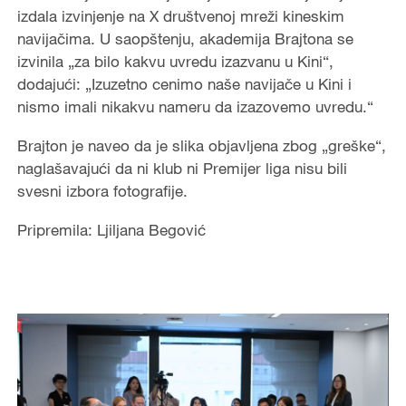
izdala izvinjenje na X društvenoj mreži kineskim
navijačima. U saopštenju, akademija Brajtona se
izvinila „za bilo kakvu uvredu izazvanu u Kini“,
dodajući: „Izuzetno cenimo naše navijače u Kini i
nismo imali nikakvu nameru da izazovemo uvredu.“
Brajton je naveo da je slika objavljena zbog „greške“,
naglašavajući da ni klub ni Premijer liga nisu bili
svesni izbora fotografije.
Pripremila: Ljiljana Begović