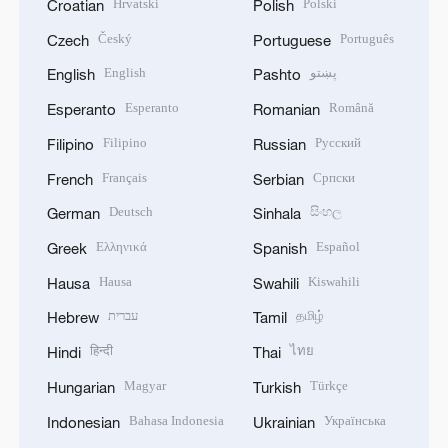
Hrvatski
Polski
Croatian
Polish
Český
Português
Czech
Portuguese
English
پښتو
English
Pashto
Esperanto
Română
Esperanto
Romanian
Filipino
Русский
Filipino
Russian
Français
Српски
French
Serbian
Deutsch
සිංහල
German
Sinhala
Ελληνικά
Español
Greek
Spanish
Hausa
Kiswahili
Hausa
Swahili
עברית
தமிழ்
Hebrew
Tamil
हिन्दी
ไทย
Hindi
Thai
Magyar
Türkçe
Hungarian
Turkish
Bahasa Indonesia
Українська
Indonesian
Ukrainian