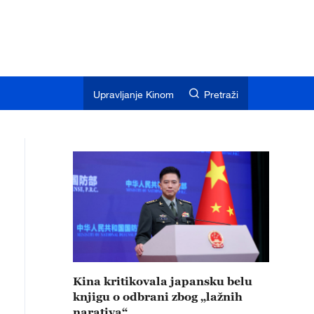
Upravljanje Kinom
Pretraži
Kina kritikovala japansku belu
knjigu o odbrani zbog „lažnih
narativa“