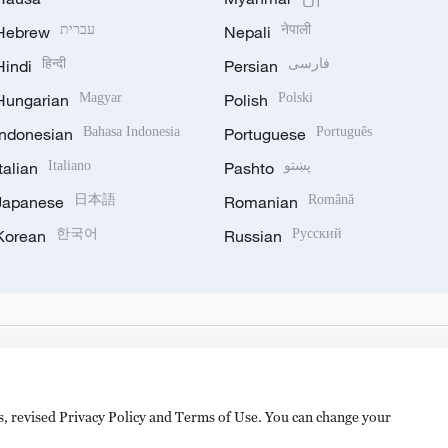
Hebrew
עברית
Nepali
नेपाली
Hindi
हिन्दी
Persian
فارسی
Hungarian
Magyar
Polish
Polski
Indonesian
Bahasa Indonesia
Portuguese
Português
Italian
Italiano
Pashto
پښتو
Japanese
日本語
Romanian
Română
Korean
한국어
Russian
Русский
es, revised Privacy Policy and Terms of Use. You can change your