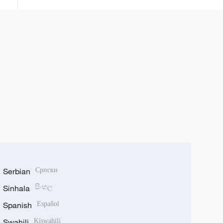
Serbian
Српски
Sinhala
සිංහල
Spanish
Español
Swahili
Kiswahili