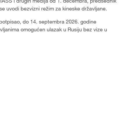
 TASS i drugih medija od 1. decembra, predsednik
se uvodi bezvizni režim za kineske državljane.
 potpisao, do 14. septembra 2026. godine
avljanima omogućen ulazak u Rusiju bez vize u