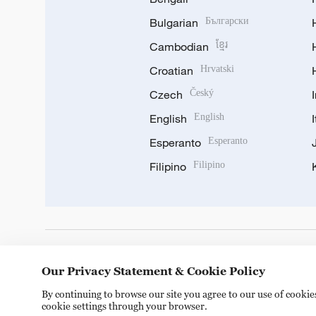
Bulgarian
Български
Cambodian
ខ្មែរ
Croatian
Hrvatski
Czech
Český
English
English
Esperanto
Esperanto
Filipino
Filipino
DOWNLOAD OUR APP
Our Privacy Statement & Cookie Policy
By continuing to browse our site you agree to our use of cooki
cookie settings through your browser.