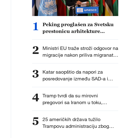
1
Peking proglašen za Svetsku
prestonicu arhitekture
UNESCO-UIA za 2029. godinu
2
Ministri EU traže stroži odgovor na
migracije nakon priliva migranata
u Seuti
3
Katar saopštio da napori za
posredovanje između SAD-a i
Irana napreduju
4
Tramp tvrdi da su mirovni
pregovori sa Iranom u toku,
Teheran negira dijalog
5
25 američkih država tužilo
Trampovu administraciju zbog
tarifa iz Člana 301