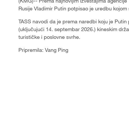
(KMG)-- Prema najnovijim izveštajima agencije
Rusije Vladimir Putin potpisao je uredbu kojom 
TASS navodi da je prema naredbi koju je Putin
(uključujući 14. septembar 2026.) kineskim drž
turističke i poslovne svrhe.
Pripremila: Vang Ping