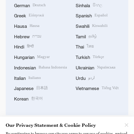
Deutsch
සිංහල
German
Sinhala
Ελληνικά
Español
Greek
Spanish
Hausa
Kiswahili
Hausa
Swahili
עברית
தமிழ்
Hebrew
Tamil
हिन्दी
ไทย
Hindi
Thai
Magyar
Türkçe
Hungarian
Turkish
Bahasa Indonesia
Українська
Indonesian
Ukrainian
Italiano
اردو
Italian
Urdu
日本語
Tiếng Việt
Japanese
Vietnamese
한국어
Korean
Our Privacy Statement & Cookie Policy
By continuing to browse our site you agree to our use of cookies, revised