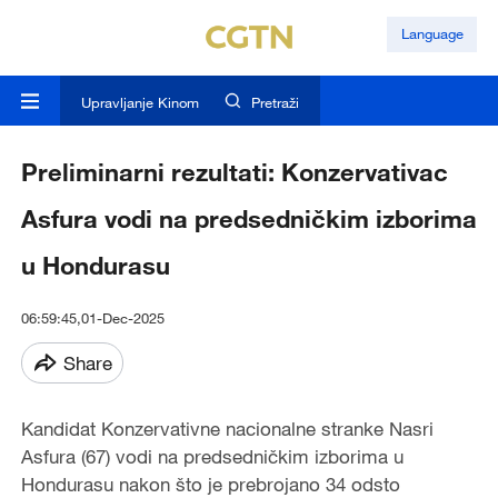
Language
Upravljanje Kinom
Pretraži
Preliminarni rezultati: Konzervativac
Asfura vodi na predsedničkim izborima
u Hondurasu
06:59:45,01-Dec-2025
Share
Kandidat Konzervativne nacionalne stranke Nasri
Asfura (67) vodi na predsedničkim izborima u
Hondurasu nakon što je prebrojano 34 odsto