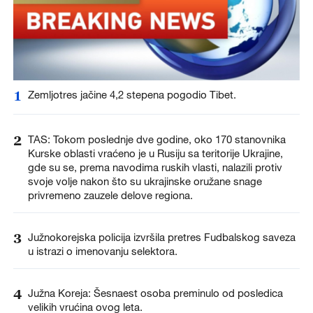
1
Zemljotres jačine 4,2 stepena pogodio Tibet.
2
TAS: Tokom poslednje dve godine, oko 170 stanovnika
Kurske oblasti vraćeno je u Rusiju sa teritorije Ukrajine,
gde su se, prema navodima ruskih vlasti, nalazili protiv
svoje volje nakon što su ukrajinske oružane snage
privremeno zauzele delove regiona.
3
Južnokorejska policija izvršila pretres Fudbalskog saveza
u istrazi o imenovanju selektora.
4
Južna Koreja: Šesnaest osoba preminulo od posledica
velikih vrućina ovog leta.