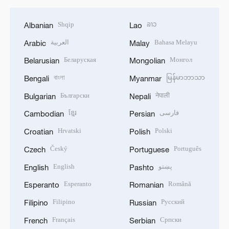
Shqip
ລາວ
Albanian
Lao
العربية
Bahasa Melayu
Arabic
Malay
Беларуская
Монгол
Belarusian
Mongolian
বাংলা
မြန်မာဘာသာ
Bengali
Myanmar
Български
नेपाली
Bulgarian
Nepali
ខ្មែរ
فارسی
Cambodian
Persian
Hrvatski
Polski
Croatian
Polish
Český
Português
Czech
Portuguese
English
پښتو
English
Pashto
Esperanto
Română
Esperanto
Romanian
Filipino
Русский
Filipino
Russian
Français
Српски
French
Serbian