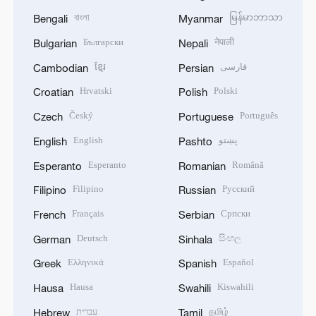
বাংলা
မြန်မာဘာသာ
Bengali
Myanmar
Български
नेपाली
Bulgarian
Nepali
ខ្មែរ
فارسی
Cambodian
Persian
Hrvatski
Polski
Croatian
Polish
Český
Português
Czech
Portuguese
English
پښتو
English
Pashto
Esperanto
Română
Esperanto
Romanian
Filipino
Русский
Filipino
Russian
Français
Српски
French
Serbian
Deutsch
සිංහල
German
Sinhala
Ελληνικά
Español
Greek
Spanish
Hausa
Kiswahili
Hausa
Swahili
עברית
தமிழ்
Hebrew
Tamil