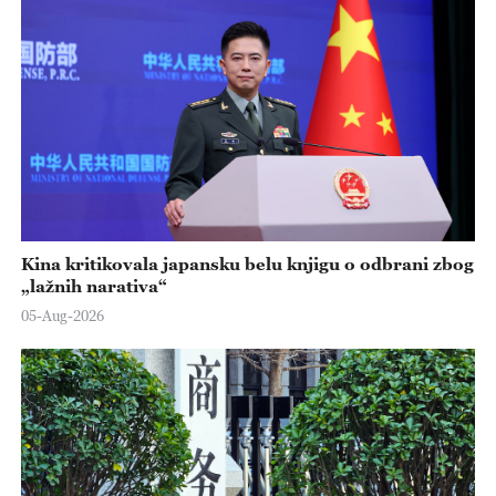
Kina kritikovala japansku belu knjigu o odbrani zbog
„lažnih narativa“
05-Aug-2026