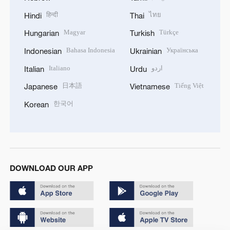
हिन्दी
ไทย
Hindi
Thai
Magyar
Türkçe
Hungarian
Turkish
Bahasa Indonesia
Українська
Indonesian
Ukrainian
Italiano
اردو
Italian
Urdu
日本語
Tiếng Việt
Japanese
Vietnamese
한국어
Korean
DOWNLOAD OUR APP