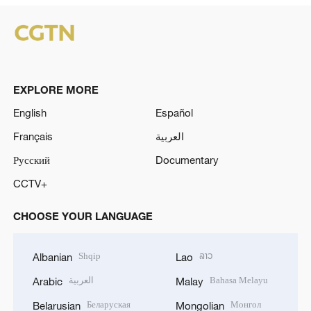
EXPLORE MORE
English
Español
Français
العربية
Русский
Documentary
CCTV+
CHOOSE YOUR LANGUAGE
Shqip
ລາວ
Albanian
Lao
العربية
Bahasa Melayu
Arabic
Malay
Беларуская
Монгол
Belarusian
Mongolian