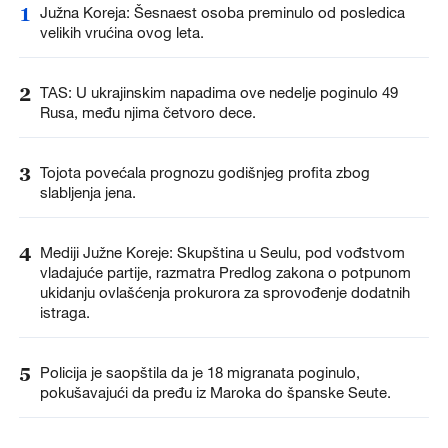
1
Južna Koreja: Šesnaest osoba preminulo od posledica
velikih vrućina ovog leta.
2
TAS: U ukrajinskim napadima ove nedelje poginulo 49
Rusa, među njima četvoro dece.
3
Tojota povećala prognozu godišnjeg profita zbog
slabljenja jena.
4
Mediji Južne Koreje: Skupština u Seulu, pod vođstvom
vladajuće partije, razmatra Predlog zakona o potpunom
ukidanju ovlašćenja prokurora za sprovođenje dodatnih
istraga.
5
Policija je saopštila da je 18 migranata poginulo,
pokušavajući da pređu iz Maroka do španske Seute.