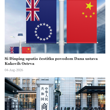
Si Đinping uputio čestitku povodom Dana ustava
Kukovih Ostrva
04-Aug-2026