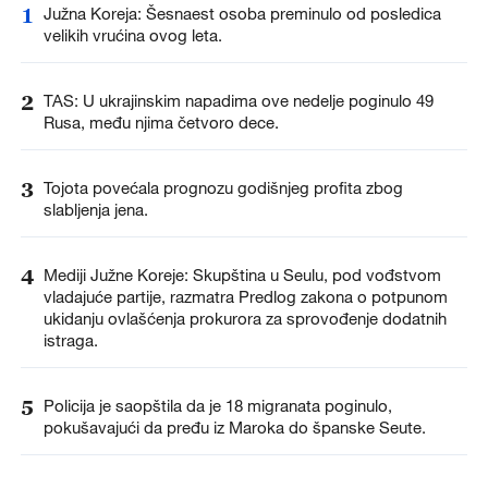
1
Južna Koreja: Šesnaest osoba preminulo od posledica
velikih vrućina ovog leta.
2
TAS: U ukrajinskim napadima ove nedelje poginulo 49
Rusa, među njima četvoro dece.
3
Tojota povećala prognozu godišnjeg profita zbog
slabljenja jena.
4
Mediji Južne Koreje: Skupština u Seulu, pod vođstvom
vladajuće partije, razmatra Predlog zakona o potpunom
ukidanju ovlašćenja prokurora za sprovođenje dodatnih
istraga.
5
Policija je saopštila da je 18 migranata poginulo,
pokušavajući da pređu iz Maroka do španske Seute.