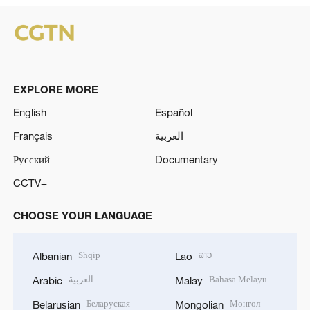
EXPLORE MORE
English
Español
Français
العربية
Русский
Documentary
CCTV+
CHOOSE YOUR LANGUAGE
Shqip
ລາວ
Albanian
Lao
العربية
Bahasa Melayu
Arabic
Malay
Беларуская
Монгол
Belarusian
Mongolian