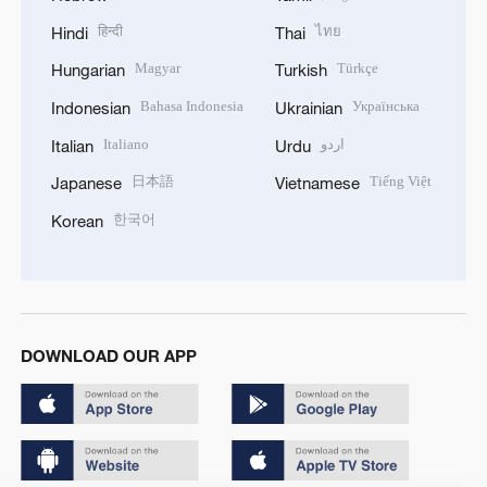
हिन्दी
ไทย
Hindi
Thai
Magyar
Türkçe
Hungarian
Turkish
Bahasa Indonesia
Українська
Indonesian
Ukrainian
Italiano
اردو
Italian
Urdu
日本語
Tiếng Việt
Japanese
Vietnamese
한국어
Korean
DOWNLOAD OUR APP