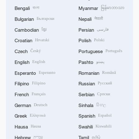
বাংলা
မြန်မာဘာသာ
Bengali
Myanmar
Български
नेपाली
Bulgarian
Nepali
ខ្មែរ
فارسی
Cambodian
Persian
Hrvatski
Polski
Croatian
Polish
Český
Português
Czech
Portuguese
English
پښتو
English
Pashto
Esperanto
Română
Esperanto
Romanian
Filipino
Русский
Filipino
Russian
Français
Српски
French
Serbian
Deutsch
සිංහල
German
Sinhala
Ελληνικά
Español
Greek
Spanish
Hausa
Kiswahili
Hausa
Swahili
עברית
தமிழ்
Hebrew
Tamil