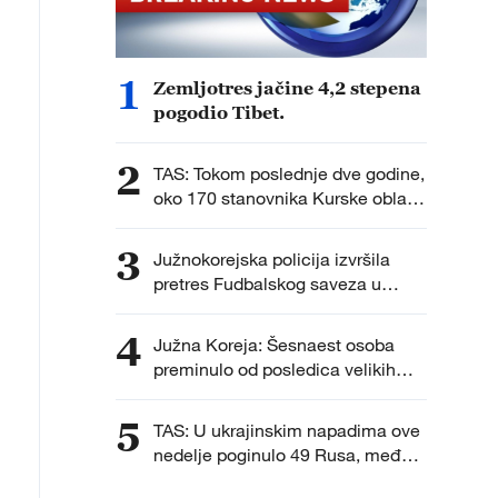
1
Zemljotres jačine 4,2 stepena
pogodio Tibet.
2
TAS: Tokom poslednje dve godine,
oko 170 stanovnika Kurske oblasti
vraćeno je u Rusiju sa teritorije
Ukrajine, gde su se, prema
3
Južnokorejska policija izvršila
navodima ruskih vlasti, nalazili
pretres Fudbalskog saveza u
protiv svoje volje nakon što su
istrazi o imenovanju selektora.
ukrajinske oružane snage
4
privremeno zauzele delove
Južna Koreja: Šesnaest osoba
regiona.
preminulo od posledica velikih
vrućina ovog leta.
5
TAS: U ukrajinskim napadima ove
nedelje poginulo 49 Rusa, među
njima četvoro dece.