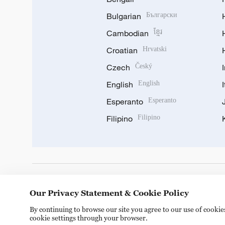
Bulgarian
Български
Cambodian
ខ្មែរ
Croatian
Hrvatski
Czech
Český
English
English
Esperanto
Esperanto
Filipino
Filipino
DOWNLOAD OUR APP
Our Privacy Statement & Cookie Policy
By continuing to browse our site you agree to our use of cooki
cookie settings through your browser.