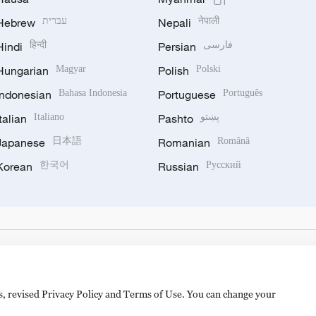
Hebrew
עברית
Nepali
नेपाली
Hindi
हिन्दी
Persian
فارسی
Hungarian
Magyar
Polish
Polski
Indonesian
Bahasa Indonesia
Portuguese
Português
Italian
Italiano
Pashto
پښتو
Japanese
日本語
Romanian
Română
Korean
한국어
Russian
Русский
es, revised Privacy Policy and Terms of Use. You can change your