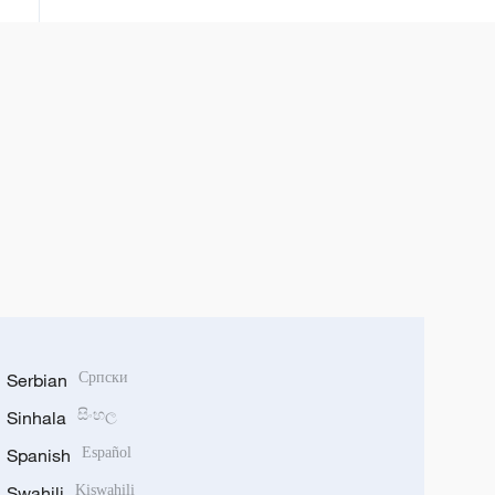
Serbian
Српски
Sinhala
සිංහල
Spanish
Español
Swahili
Kiswahili