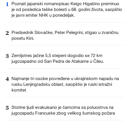
1
Poznati japanski romanopisac Keigo Higašino preminuo
je od posledica teške bolesti u 68. godini života, saopštio
je javni emiter NHK u ponedeljak.
2
Predsednik Slovačke, Peter Pelegrini, stigao u zvaničnu
posetu Kini.
3
Zemljotres jačine 5,5 stepeni dogodio se 72 km
jugozapadno od San Pedra de Atakame u Čileu.
4
Najmanje tri osobe povređene u ukrajinskom napadu na
rusku Lenjingradsku oblast, saopštio je ruski istražni
komitet
5
Stotine ljudi evakuisano je čamcima sa poluostrva na
jugozapadu Francuske zbog velikog šumskog požara