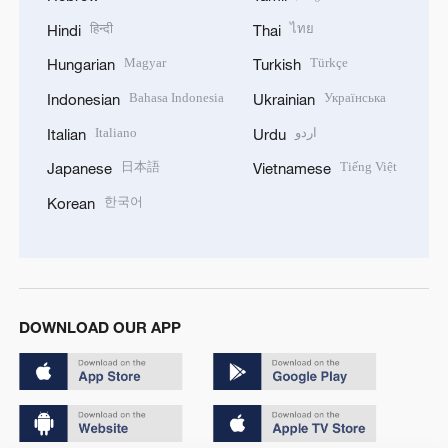
हिन्दी
ไทย
Hindi
Thai
Magyar
Türkçe
Hungarian
Turkish
Bahasa Indonesia
Українська
Indonesian
Ukrainian
Italiano
اردو
Italian
Urdu
日本語
Tiếng Việt
Japanese
Vietnamese
한국어
Korean
DOWNLOAD OUR APP