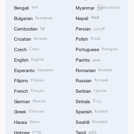
বাংলা
မြန်မာဘာသာ
Bengali
Myanmar
Български
नेपाली
Bulgarian
Nepali
ខ្មែរ
فارسی
Cambodian
Persian
Hrvatski
Polski
Croatian
Polish
Český
Português
Czech
Portuguese
English
پښتو
English
Pashto
Esperanto
Română
Esperanto
Romanian
Filipino
Русский
Filipino
Russian
Français
Српски
French
Serbian
Deutsch
සිංහල
German
Sinhala
Ελληνικά
Español
Greek
Spanish
Hausa
Kiswahili
Hausa
Swahili
עברית
தமிழ்
Hebrew
Tamil