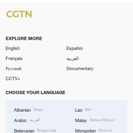
EXPLORE MORE
English
Español
Français
العربية
Русский
Documentary
CCTV+
CHOOSE YOUR LANGUAGE
Shqip
ລາວ
Albanian
Lao
العربية
Bahasa Melayu
Arabic
Malay
Беларуская
Монгол
Belarusian
Mongolian