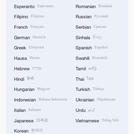
Esperanto
Română
Esperanto
Romanian
Filipino
Русский
Filipino
Russian
Français
Српски
French
Serbian
Deutsch
සිංහල
German
Sinhala
Ελληνικά
Español
Greek
Spanish
Hausa
Kiswahili
Hausa
Swahili
עברית
தமிழ்
Hebrew
Tamil
हिन्दी
ไทย
Hindi
Thai
Magyar
Türkçe
Hungarian
Turkish
Bahasa Indonesia
Українська
Indonesian
Ukrainian
Italiano
اردو
Italian
Urdu
日本語
Tiếng Việt
Japanese
Vietnamese
한국어
Korean