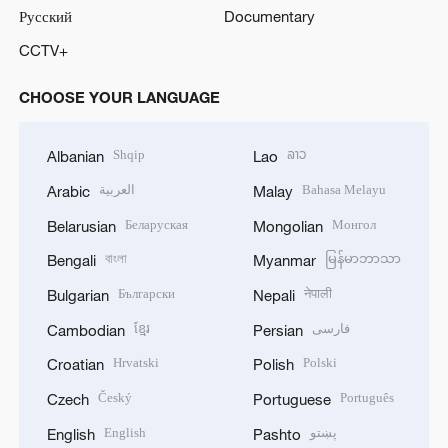
Русский
Documentary
CCTV+
CHOOSE YOUR LANGUAGE
Shqip
ລາວ
Albanian
Lao
العربية
Bahasa Melayu
Arabic
Malay
Беларуская
Монгол
Belarusian
Mongolian
বাংলা
မြန်မာဘာသာ
Bengali
Myanmar
Български
नेपाली
Bulgarian
Nepali
ខ្មែរ
فارسی
Cambodian
Persian
Hrvatski
Polski
Croatian
Polish
Český
Português
Czech
Portuguese
English
پښتو
English
Pashto