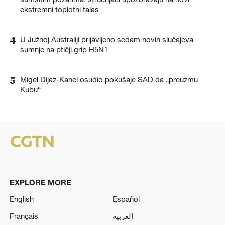
ekstremni toplotni talas
4
U Južnoj Australiji prijavljeno sedam novih slučajeva
sumnje na ptičji grip H5N1
5
Migel Dijaz-Kanel osudio pokušaje SAD da „preuzmu
Kubu“
EXPLORE MORE
English
Español
Français
العربية