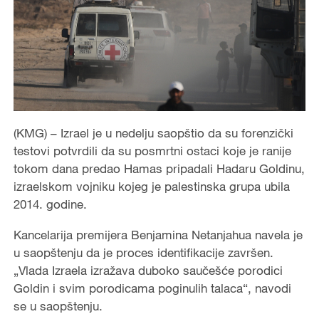
(KMG) – Izrael je u nedelju saopštio da su forenzički
testovi potvrdili da su posmrtni ostaci koje je ranije
tokom dana predao Hamas pripadali Hadaru Goldinu,
izraelskom vojniku kojeg je palestinska grupa ubila
2014. godine.
Kancelarija premijera Benjamina Netanjahua navela je
u saopštenju da je proces identifikacije završen.
„Vlada Izraela izražava duboko saučešće porodici
Goldin i svim porodicama poginulih talaca“, navodi
se u saopštenju.