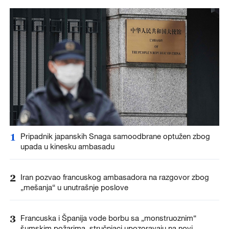
1
Pripadnik japanskih Snaga samoodbrane optužen zbog
upada u kinesku ambasadu
2
Iran pozvao francuskog ambasadora na razgovor zbog
„mešanja“ u unutrašnje poslove
3
Francuska i Španija vode borbu sa „monstruoznim“
šumskim požarima, stručnjaci upozoravaju na novi