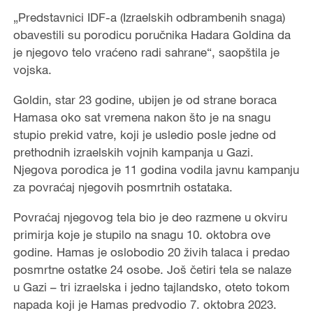
„Predstavnici IDF-a (Izraelskih odbrambenih snaga)
obavestili su porodicu poručnika Hadara Goldina da
je njegovo telo vraćeno radi sahrane“, saopštila je
vojska.
Goldin, star 23 godine, ubijen je od strane boraca
Hamasa oko sat vremena nakon što je na snagu
stupio prekid vatre, koji je usledio posle jedne od
prethodnih izraelskih vojnih kampanja u Gazi.
Njegova porodica je 11 godina vodila javnu kampanju
za povraćaj njegovih posmrtnih ostataka.
Povraćaj njegovog tela bio je deo razmene u okviru
primirja koje je stupilo na snagu 10. oktobra ove
godine. Hamas je oslobodio 20 živih talaca i predao
posmrtne ostatke 24 osobe. Još četiri tela se nalaze
u Gazi – tri izraelska i jedno tajlandsko, oteto tokom
napada koji je Hamas predvodio 7. oktobra 2023.