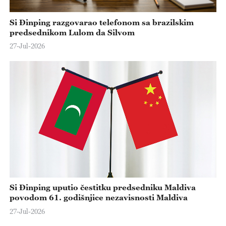
Si Đinping razgovarao telefonom sa brazilskim
predsednikom Lulom da Silvom
27-Jul-2026
Si Đinping uputio čestitku predsedniku Maldiva
povodom 61. godišnjice nezavisnosti Maldiva
27-Jul-2026