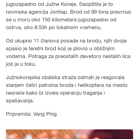
jugozapadno od Južne Koreje. Saopštila je to
novinska agencija Jonhap. Brod od 99 tona prevrnuo
se u moru oko 150 kilometara jugozapadno od
ostrva, oko 8:53h po lokalnom vremenu.
Od ukupno 11 članova posade na brodu, njih dvoje
spasio je teretni brod koji je plovio u obližnjim
vodama. Potraga za preostalih devetoro nestalih lica
još je u toku.
Južnokorejska obalska straža odmah je reagovala
slanjem četiri patrolna broda i helikoptera na mesto
nesreće kako bi izvela operaciju traganja i
spašavanja.
Pripremila: Vang Ping