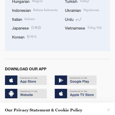
Magyar
Türkçe
Hungarian
Turkish
Bahasa Indonesia
Українська
Indonesian
Ukrainian
Italiano
اردو
Italian
Urdu
日本語
Tiếng Việt
Japanese
Vietnamese
한국어
Korean
DOWNLOAD OUR APP
Copyright © 2024 CGTN.
Our Privacy Statement & Cookie Policy
京ICP备20000184号