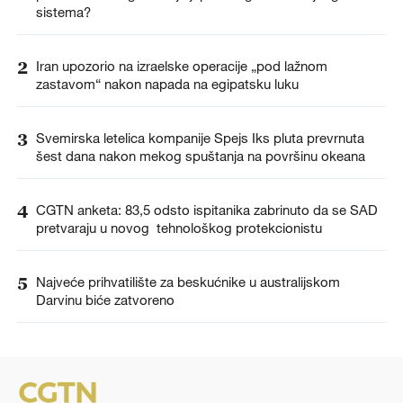
sistema?
2
Iran upozorio na izraelske operacije „pod lažnom
zastavom“ nakon napada na egipatsku luku
3
Svemirska letelica kompanije Spejs Iks pluta prevrnuta
šest dana nakon mekog spuštanja na površinu okeana
4
CGTN anketa: 83,5 odsto ispitanika zabrinuto da se SAD
pretvaraju u novog tehnološkog protekcionistu
5
Najveće prihvatilište za beskućnike u australijskom
Darvinu biće zatvoreno