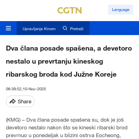
Language
Upravljanje Kinom
Pretraži
Dva člana posade spašena, a devetoro
nestalo u prevrtanju kineskog
ribarskog broda kod Južne Koreje
06:39:52,10-Nov-2025
Share
(KMG) – Dva člana posade spašena su, dok je još
devetoro nestalo nakon što se kineski ribarski brod
prevrnuo u ponedeljak u blizini ostrva Eocheong,