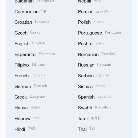
Български
नेपाली
Bulgarian
Nepali
ខ្មែរ
فارسی
Cambodian
Persian
Hrvatski
Polski
Croatian
Polish
Český
Português
Czech
Portuguese
English
پښتو
English
Pashto
Esperanto
Română
Esperanto
Romanian
Filipino
Русский
Filipino
Russian
Français
Српски
French
Serbian
Deutsch
සිංහල
German
Sinhala
Ελληνικά
Español
Greek
Spanish
Hausa
Kiswahili
Hausa
Swahili
עברית
தமிழ்
Hebrew
Tamil
हिन्दी
ไทย
Hindi
Thai