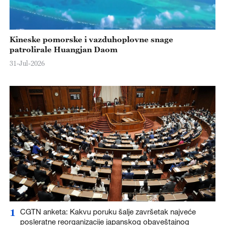
Kineske pomorske i vazduhoplovne snage
patrolirale Huangjan Daom
31-Jul-2026
1
CGTN anketa: Kakvu poruku šalje završetak najveće
posleratne reorganizacije japanskog obaveštajnog